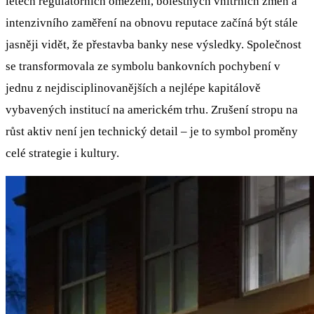
letech regulatorních omezení, bolestných vnitřních změn a
intenzivního zaměření na obnovu reputace začíná být stále
jasněji vidět, že přestavba banky nese výsledky. Společnost
se transformovala ze symbolu bankovních pochybení v
jednu z nejdisciplinovanějších a nejlépe kapitálově
vybavených institucí na americkém trhu. Zrušení stropu na
růst aktiv není jen technický detail – je to symbol proměny
celé strategie i kultury.