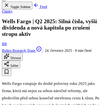
Feed
Toggle Sidebar
Články
Wells Fargo | Q2 2025: Silná čísla, vyšší
dividenda a nová kapitola po zrušení
stropu aktiv
BR
Bulios Research Team
·
24. července 2025
·
8 min čtení
Shrnout
Sdílet
Wells Fargo vstupuje do druhé poloviny roku 2025 jako
firma, která má nejen za sebou náročné reformy, ale
především před sebou konečně otevřenou cestu k růstu. Po