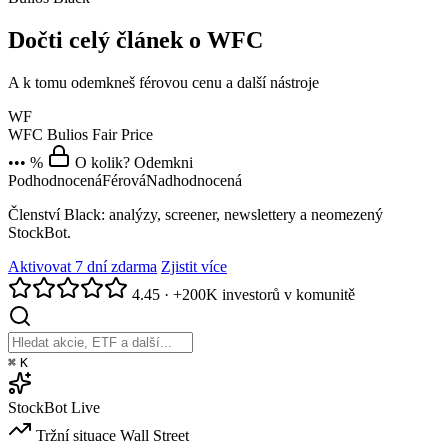
Dočti celý článek o WFC
A k tomu odemkneš férovou cenu a další nástroje
WF
WFC
Bulios Fair Price
••• %
O kolik? Odemkni
Podhodnocená
Férová
Nadhodnocená
Členství Black: analýzy, screener, newslettery a neomezený
StockBot.
Aktivovat 7 dní zdarma
Zjistit více
4.45
·
+200K investorů v komunitě
⌘
K
StockBot
Live
Tržní situace
Wall Street