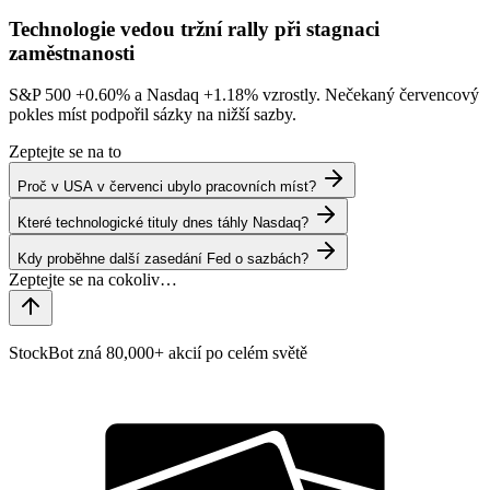
Technologie vedou tržní rally při stagnaci
zaměstnanosti
S&P 500
+0.60%
a Nasdaq
+1.18%
vzrostly. Nečekaný červencový
pokles míst podpořil sázky na nižší sazby.
Zeptejte se na to
Proč v USA v červenci ubylo pracovních míst?
Které technologické tituly dnes táhly Nasdaq?
Kdy proběhne další zasedání Fed o sazbách?
StockBot zná 80,000+ akcií po celém světě