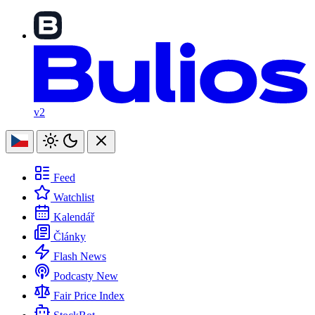
v2
Feed
Watchlist
Kalendář
Články
Flash News
Podcasty
New
Fair Price Index