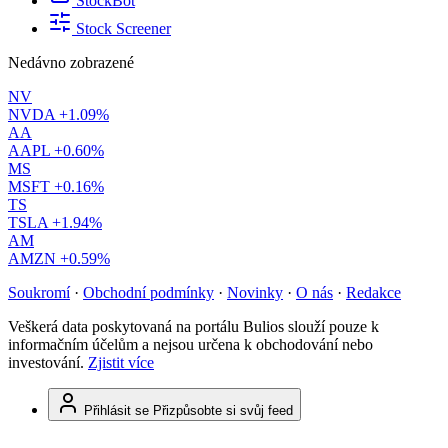
StockBot
Stock Screener
Nedávno zobrazené
NV
NVDA
+1.09%
AA
AAPL
+0.60%
MS
MSFT
+0.16%
TS
TSLA
+1.94%
AM
AMZN
+0.59%
Soukromí
·
Obchodní podmínky
·
Novinky
·
O nás
·
Redakce
Veškerá data poskytovaná na portálu Bulios slouží pouze k
informačním účelům a nejsou určena k obchodování nebo
investování.
Zjistit více
Přihlásit se
Přizpůsobte si svůj feed