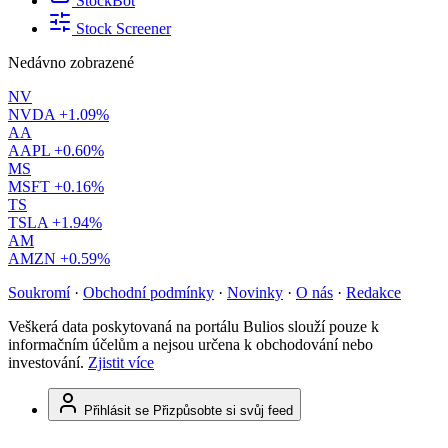
StockBot
Stock Screener
Nedávno zobrazené
NV
NVDA
+1.09%
AA
AAPL
+0.60%
MS
MSFT
+0.16%
TS
TSLA
+1.94%
AM
AMZN
+0.59%
Soukromí
·
Obchodní podmínky
·
Novinky
·
O nás
·
Redakce
Veškerá data poskytovaná na portálu Bulios slouží pouze k
informačním účelům a nejsou určena k obchodování nebo
investování.
Zjistit více
Přihlásit se
Přizpůsobte si svůj feed