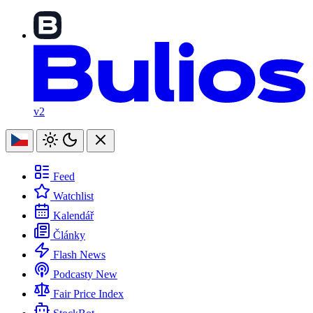
v2
Feed
Watchlist
Kalendář
Články
Flash News
Podcasty
New
Fair Price Index