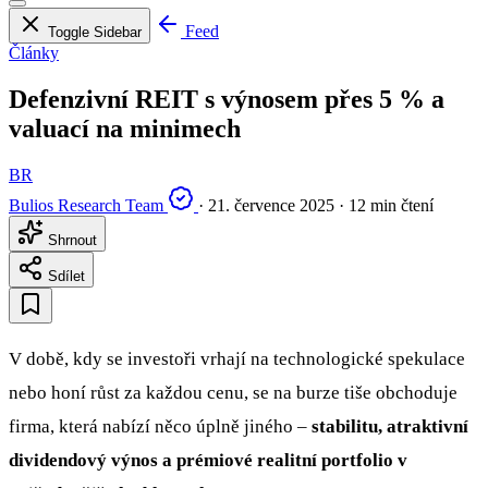
Feed
Toggle Sidebar
Články
Defenzivní REIT s výnosem přes 5 % a
valuací na minimech
BR
Bulios Research Team
·
21. července 2025
·
12 min čtení
Shrnout
Sdílet
V době, kdy se investoři vrhají na technologické spekulace
nebo honí růst za každou cenu, se na burze tiše obchoduje
firma, která nabízí něco úplně jiného –
stabilitu, atraktivní
dividendový výnos a prémiové realitní portfolio v