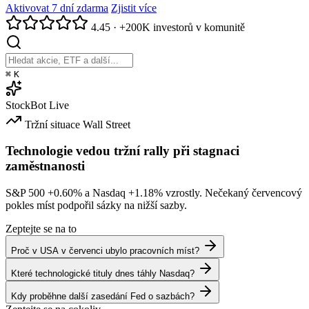
Aktivovat 7 dní zdarma
Zjistit více
4.45
·
+200K investorů v komunitě
⌘
K
StockBot
Live
Tržní situace
Wall Street
Technologie vedou tržní rally při stagnaci
zaměstnanosti
S&P 500
+0.60%
a Nasdaq
+1.18%
vzrostly. Nečekaný červencový
pokles míst podpořil sázky na nižší sazby.
Zeptejte se na to
Proč v USA v červenci ubylo pracovních míst?
Které technologické tituly dnes táhly Nasdaq?
Kdy proběhne další zasedání Fed o sazbách?