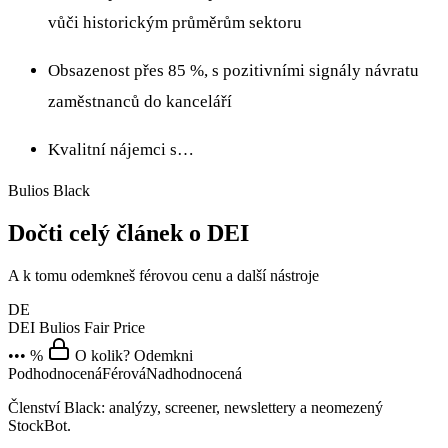
vůči historickým průměrům sektoru
Obsazenost přes 85 %, s pozitivními signály návratu
zaměstnanců do kanceláří
Kvalitní nájemci s…
Bulios Black
Dočti celý článek o DEI
A k tomu odemkneš férovou cenu a další nástroje
DE
DEI
Bulios Fair Price
••• %
O kolik? Odemkni
Podhodnocená
Férová
Nadhodnocená
Členství Black: analýzy, screener, newslettery a neomezený
StockBot.