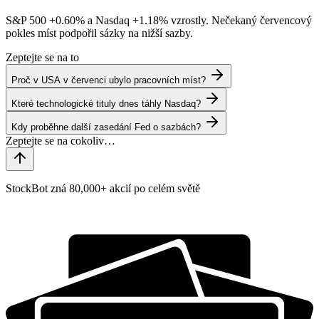
S&P 500
+0.60%
a Nasdaq
+1.18%
vzrostly. Nečekaný červencový
pokles míst podpořil sázky na nižší sazby.
Zeptejte se na to
Proč v USA v červenci ubylo pracovních míst?
Které technologické tituly dnes táhly Nasdaq?
Kdy proběhne další zasedání Fed o sazbách?
StockBot zná 80,000+ akcií po celém světě