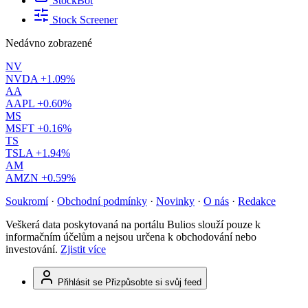
StockBot
Stock Screener
Nedávno zobrazené
NV
NVDA
+1.09%
AA
AAPL
+0.60%
MS
MSFT
+0.16%
TS
TSLA
+1.94%
AM
AMZN
+0.59%
Soukromí
·
Obchodní podmínky
·
Novinky
·
O nás
·
Redakce
Veškerá data poskytovaná na portálu Bulios slouží pouze k
informačním účelům a nejsou určena k obchodování nebo
investování.
Zjistit více
Přihlásit se
Přizpůsobte si svůj feed