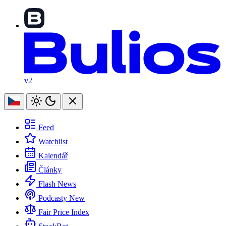
v2
Feed
Watchlist
Kalendář
Články
Flash News
Podcasty
New
Fair Price Index