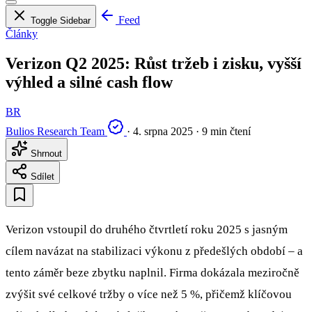
Feed
Toggle Sidebar
Články
Verizon Q2 2025: Růst tržeb i zisku, vyšší
výhled a silné cash flow
BR
Bulios Research Team
·
4. srpna 2025
·
9 min čtení
Shrnout
Sdílet
Verizon vstoupil do druhého čtvrtletí roku 2025 s jasným
cílem navázat na stabilizaci výkonu z předešlých období – a
tento záměr beze zbytku naplnil. Firma dokázala meziročně
zvýšit své celkové tržby o více než 5 %, přičemž klíčovou