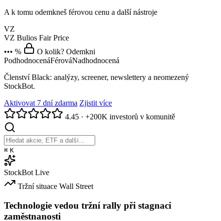
A k tomu odemkneš férovou cenu a další nástroje
VZ
VZ
Bulios Fair Price
••• %
O kolik? Odemkni
Podhodnocená
Férová
Nadhodnocená
Členství Black: analýzy, screener, newslettery a neomezený
StockBot.
Aktivovat 7 dní zdarma
Zjistit více
4.45
·
+200K investorů v komunitě
⌘
K
StockBot
Live
Tržní situace
Wall Street
Technologie vedou tržní rally při stagnaci
zaměstnanosti