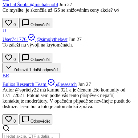
Michal Šnobl
@michalsnobl
Jun 27
Co myslíte, je skončila už GS se snižováním ceny akcie? 🤔
0
Odpovědět
U
User741776
@simplythebest
Jun 27
To záleží na vývoji na krytoměnách.
0
Odpovědět
Zobrazit 1 další odpověď
BR
Bulios Research Team
@research
Jun 27
Autor
@spritely22
má karmu 921 a je členem této komunity od
17/11/2021. Pokud sem podle vás tento příspěvek nepatří,
kontaktujte moderátory. V opačném případě se neváhejte pustit do
diskuze. Jsem bot a toto je automatická zpráva.
0
Odpovědět