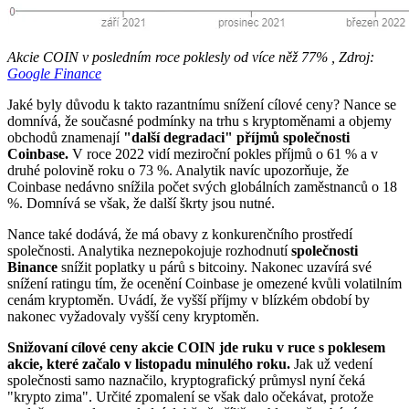
Akcie COIN v posledním roce poklesly od více něž 77% , Zdroj:
Google Finance
Jaké byly důvodu k takto razantnímu snížení cílové ceny? Nance se
domnívá, že současné podmínky na trhu s kryptoměnami a objemy
obchodů znamenají
"další degradaci" příjmů společnosti
Coinbase.
V roce 2022 vidí meziroční pokles příjmů o 61 % a v
druhé polovině roku o 73 %. Analytik navíc upozorňuje, že
Coinbase nedávno snížila počet svých globálních zaměstnanců o 18
%. Domnívá se však, že další škrty jsou nutné.
Nance také dodává, že má obavy z konkurenčního prostředí
společnosti. Analytika neznepokojuje rozhodnutí
společnosti
Binance
snížit poplatky u párů s bitcoiny. Nakonec uzavírá své
snížení ratingu tím, že ocenění Coinbase je omezené kvůli volatilním
cenám kryptoměn. Uvádí, že vyšší příjmy v blízkém období by
nakonec vyžadovaly vyšší ceny kryptoměn.
Snižovaní cílové ceny akcie COIN jde ruku v ruce s poklesem
akcie, které začalo v listopadu minulého roku.
Jak už vedení
společnosti samo naznačilo, kryptografický průmysl nyní čeká
"krypto zima". Určité zpomalení se však dalo očekávat, protože