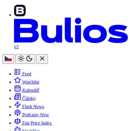
v2
Feed
Watchlist
Kalendář
Články
Flash News
Podcasty
New
Fair Price Index