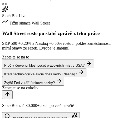
⌘
K
StockBot
Live
Tržní situace
Wall Street
Wall Street roste po slabé zprávě z trhu práce
S&P 500
+0.20%
a Nasdaq
+0.50%
rostou, pokles zaměstnanosti
mírní obavy ze sazeb. Evropa je stabilní.
Zeptejte se na to
Proč v červenci klesl počet pracovních míst v USA?
Které technologické akcie dnes vedou Nasdaq?
Zvýší Fed v září úrokové sazby?
StockBot zná 80,000+ akcií po celém světě