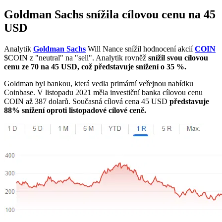
Goldman Sachs snížila cílovou cenu na 45
USD
Analytik
Goldman Sachs
Will Nance snížil hodnocení akcií
COIN
$COIN
z "neutral" na "sell". Analytik rovněž
snížil svou cílovou
cenu ze 70 na 45 USD, což představuje snížení o 35 %.
Goldman byl bankou, která vedla primární veřejnou nabídku
Coinbase. V listopadu 2021 měla investiční banka cílovou cenu
COIN až 387 dolarů. Současná cílová cena 45 USD
představuje
88% snížení oproti listopadové cílové ceně.