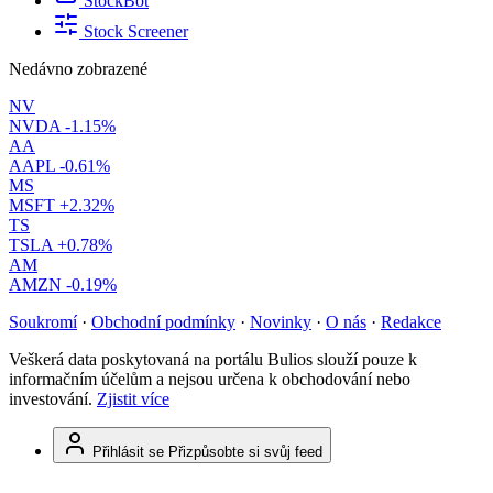
StockBot
Stock Screener
Nedávno zobrazené
NV
NVDA
-1.15%
AA
AAPL
-0.61%
MS
MSFT
+2.32%
TS
TSLA
+0.78%
AM
AMZN
-0.19%
Soukromí
·
Obchodní podmínky
·
Novinky
·
O nás
·
Redakce
Veškerá data poskytovaná na portálu Bulios slouží pouze k
informačním účelům a nejsou určena k obchodování nebo
investování.
Zjistit více
Přihlásit se
Přizpůsobte si svůj feed