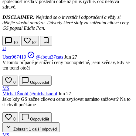
společnost rostla v poslední době až příliš rychle, což nebývá
zdravé.
DISCLAIMER:
Nejedná se o investiční odporučení a vždy si
dělejte vlastní analýzu. Důvody které staly za snížením cílové ceny
GS popsal Eddie Pan.
10
52
U
User967419
@about37cats
Jun 27
V tomto případě je snížení ceny pochopitelné, jsem zvědav, kdy se
ten trend otočí
0
Odpovědět
MS
Michal Šnobl
@michalsnobl
Jun 27
Jako kdy GS začne cílovou cenu zvyšovat namísto snižovat? Na to
si chvíli počkáme
0
Odpovědět
Zobrazit 1 další odpověď
MS