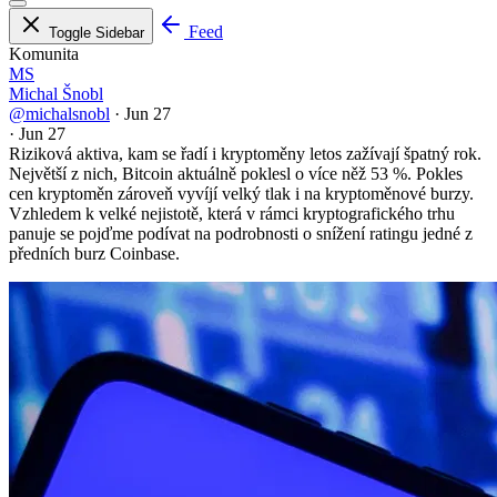
Feed
Toggle Sidebar
Komunita
MS
Michal Šnobl
@michalsnobl
·
Jun 27
·
Jun 27
Riziková aktiva, kam se řadí i kryptoměny letos zažívají špatný rok.
Největší z nich, Bitcoin aktuálně poklesl o více něž 53 %. Pokles
cen kryptoměn zároveň vyvíjí velký tlak i na kryptoměnové burzy.
Vzhledem k velké nejistotě, která v rámci kryptografického trhu
panuje se pojďme podívat na podrobnosti o snížení ratingu jedné z
předních burz Coinbase.