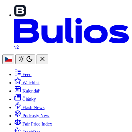
v2
Feed
Watchlist
Kalendář
Články
Flash News
Podcasty
New
Fair Price Index