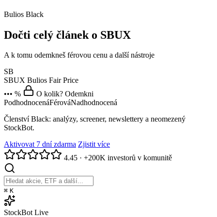
Bulios Black
Dočti celý článek o SBUX
A k tomu odemkneš férovou cenu a další nástroje
SB
SBUX
Bulios Fair Price
••• %
O kolik? Odemkni
Podhodnocená
Férová
Nadhodnocená
Členství Black: analýzy, screener, newslettery a neomezený
StockBot.
Aktivovat 7 dní zdarma
Zjistit více
4.45
·
+200K investorů v komunitě
⌘
K
StockBot
Live