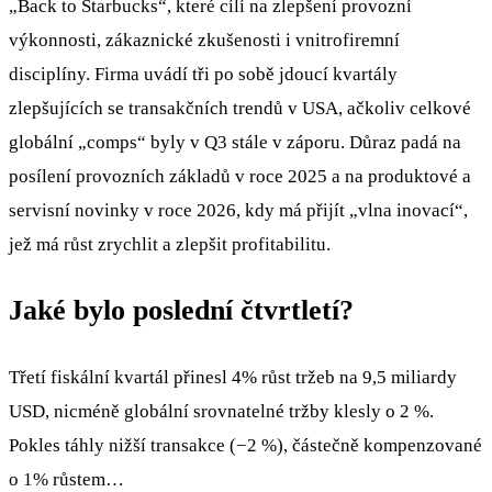
„Back to Starbucks“, které cílí na zlepšení provozní
výkonnosti, zákaznické zkušenosti i vnitrofiremní
disciplíny. Firma uvádí tři po sobě jdoucí kvartály
zlepšujících se transakčních trendů v USA, ačkoliv celkové
globální „comps“ byly v Q3 stále v záporu. Důraz padá na
posílení provozních základů v roce 2025 a na produktové a
servisní novinky v roce 2026, kdy má přijít „vlna inovací“,
jež má růst zrychlit a zlepšit profitabilitu.
Jaké bylo poslední čtvrtletí?
Třetí fiskální kvartál přinesl 4% růst tržeb na 9,5 miliardy
USD, nicméně globální srovnatelné tržby klesly o 2 %.
Pokles táhly nižší transakce (−2 %), částečně kompenzované
o 1% růstem…