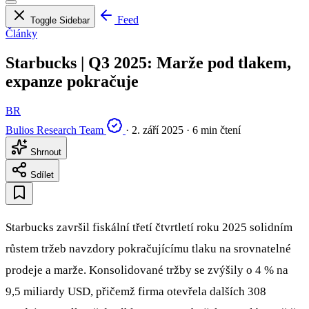
Feed
Toggle Sidebar
Články
Starbucks | Q3 2025: Marže pod tlakem,
expanze pokračuje
BR
Bulios Research Team
·
2. září 2025
·
6 min čtení
Shrnout
Sdílet
Starbucks završil fiskální třetí čtvrtletí roku 2025 solidním
růstem tržeb navzdory pokračujícímu tlaku na srovnatelné
prodeje a marže. Konsolidované tržby se zvýšily o 4 % na
9,5 miliardy USD, přičemž firma otevřela dalších 308