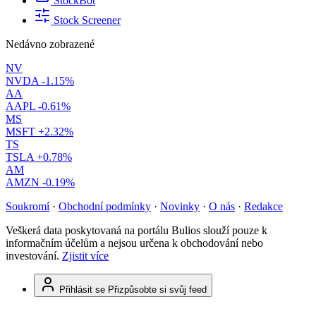
StockBot
Stock Screener
Nedávno zobrazené
NV
NVDA
-1.15%
AA
AAPL
-0.61%
MS
MSFT
+2.32%
TS
TSLA
+0.78%
AM
AMZN
-0.19%
Soukromí
·
Obchodní podmínky
·
Novinky
·
O nás
·
Redakce
Veškerá data poskytovaná na portálu Bulios slouží pouze k
informačním účelům a nejsou určena k obchodování nebo
investování.
Zjistit více
Přihlásit se
Přizpůsobte si svůj feed