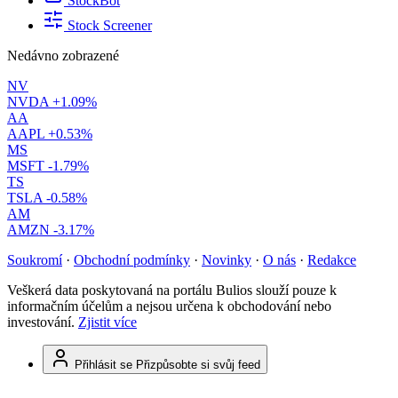
StockBot
Stock Screener
Nedávno zobrazené
NV
NVDA
+1.09%
AA
AAPL
+0.53%
MS
MSFT
-1.79%
TS
TSLA
-0.58%
AM
AMZN
-3.17%
Soukromí
·
Obchodní podmínky
·
Novinky
·
O nás
·
Redakce
Veškerá data poskytovaná na portálu Bulios slouží pouze k
informačním účelům a nejsou určena k obchodování nebo
investování.
Zjistit více
Přihlásit se
Přizpůsobte si svůj feed