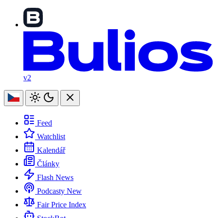
v2
Feed
Watchlist
Kalendář
Články
Flash News
Podcasty
New
Fair Price Index