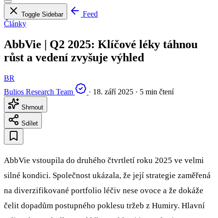
Feed
Toggle Sidebar
Články
AbbVie | Q2 2025: Klíčové léky táhnou
růst a vedení zvyšuje výhled
BR
Bulios Research Team
·
18. září 2025
·
5 min čtení
Shrnout
Sdílet
AbbVie vstoupila do druhého čtvrtletí roku 2025 ve velmi
silné kondici. Společnost ukázala, že její strategie zaměřená
na diverzifikované portfolio léčiv nese ovoce a že dokáže
čelit dopadům postupného poklesu tržeb z Humiry. Hlavní