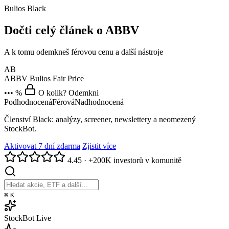
Bulios Black
Dočti celý článek o ABBV
A k tomu odemkneš férovou cenu a další nástroje
AB
ABBV
Bulios Fair Price
••• %
O kolik? Odemkni
Podhodnocená
Férová
Nadhodnocená
Členství Black: analýzy, screener, newslettery a neomezený
StockBot.
Aktivovat 7 dní zdarma
Zjistit více
4.45
·
+200K investorů v komunitě
⌘
K
StockBot
Live