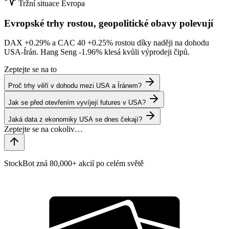
Tržní situace
Evropa
Evropské trhy rostou, geopolitické obavy polevují
DAX
+0.29%
a CAC 40
+0.25%
rostou díky naději na dohodu
USA-Írán. Hang Seng
-1.96%
klesá kvůli výprodeji čipů.
Zeptejte se na to
Proč trhy věří v dohodu mezi USA a Íránem?
Jak se před otevřením vyvíjejí futures v USA?
Jaká data z ekonomiky USA se dnes čekají?
StockBot zná 80,000+ akcií po celém světě