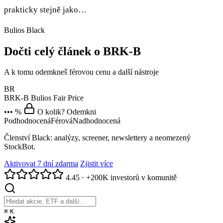
prakticky stejně jako…
Bulios Black
Dočti celý článek o BRK-B
A k tomu odemkneš férovou cenu a další nástroje
BR
BRK-B
Bulios Fair Price
••• %
O kolik? Odemkni
Podhodnocená
Férová
Nadhodnocená
Členství Black: analýzy, screener, newslettery a neomezený
StockBot.
Aktivovat 7 dní zdarma
Zjistit více
4.45
·
+200K investorů v komunitě
⌘
K