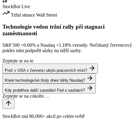
StockBot
Live
Tržní situace
Wall Street
Technologie vedou tržní rally při stagnaci
zaměstnanosti
S&P 500
+0.60%
a Nasdaq
+1.18%
vzrostly. Nečekaný červencový
pokles míst podpořil sázky na nižší sazby.
Zeptejte se na to
Proč v USA v červenci ubylo pracovních míst?
Které technologické tituly dnes táhly Nasdaq?
Kdy proběhne další zasedání Fed o sazbách?
StockBot zná 80,000+ akcií po celém světě