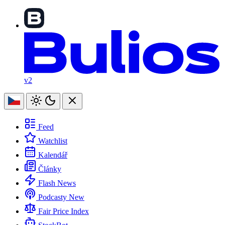
v2
Feed
Watchlist
Kalendář
Články
Flash News
Podcasty
New
Fair Price Index