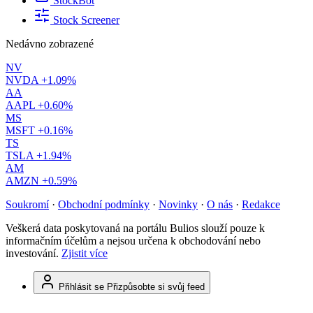
StockBot
Stock Screener
Nedávno zobrazené
NV
NVDA
+1.09%
AA
AAPL
+0.60%
MS
MSFT
+0.16%
TS
TSLA
+1.94%
AM
AMZN
+0.59%
Soukromí
·
Obchodní podmínky
·
Novinky
·
O nás
·
Redakce
Veškerá data poskytovaná na portálu Bulios slouží pouze k
informačním účelům a nejsou určena k obchodování nebo
investování.
Zjistit více
Přihlásit se
Přizpůsobte si svůj feed