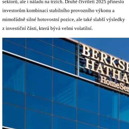
sektorů, ale i náladu na trzích. Druhé čtvrtletí 2025 přineslo
investorům kombinaci stabilního provozního výkonu a
mimořádně silné hotovostní pozice, ale také slabší výsledky
z investiční části, která bývá velmi volatilní.