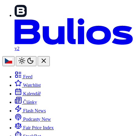
v2
Feed
Watchlist
Kalendář
Články
Flash News
Podcasty
New
Fair Price Index