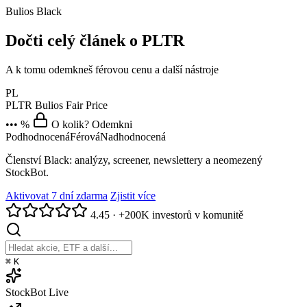
Bulios Black
Dočti celý článek o PLTR
A k tomu odemkneš férovou cenu a další nástroje
PL
PLTR
Bulios Fair Price
••• %
O kolik? Odemkni
Podhodnocená
Férová
Nadhodnocená
Členství Black: analýzy, screener, newslettery a neomezený
StockBot.
Aktivovat 7 dní zdarma
Zjistit více
4.45
·
+200K investorů v komunitě
⌘
K
StockBot
Live