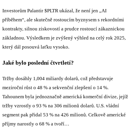
Investorům Palantir
$PLTR
ukázal, že není jen „AI
příběhem“, ale skutečně rostoucím byznysem s rekordními
kontrakty, silnou ziskovostí a prudce rostoucí zákaznickou
základnou. Výsledkem je zvýšený výhled na celý rok 2025,
který dál posouvá laťku vysoko.
Jaké bylo poslední čtvrtletí?
Tržby dosáhly 1,004 miliardy dolarů, což představuje
meziroční růst o 48 % a sekvenční zlepšení o 14 %.
Tahounem byla jednoznačně americká komerční divize, jejíž
tržby vzrostly o 93 % na 306 milionů dolarů. U.S. vládní
segment pak přidal 53 % na 426 milionů. Celkově americké
příjmy narostly o 68 % a tvoří…