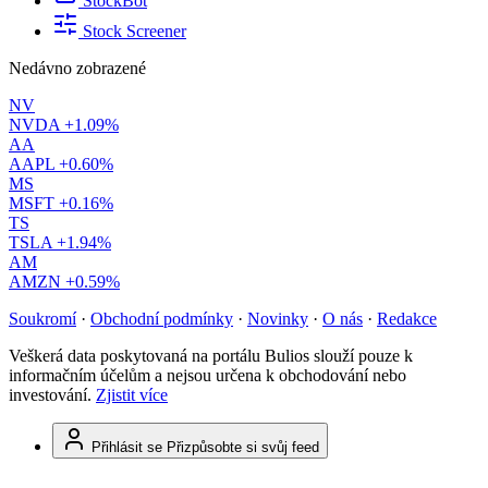
StockBot
Stock Screener
Nedávno zobrazené
NV
NVDA
+1.09%
AA
AAPL
+0.60%
MS
MSFT
+0.16%
TS
TSLA
+1.94%
AM
AMZN
+0.59%
Soukromí
·
Obchodní podmínky
·
Novinky
·
O nás
·
Redakce
Veškerá data poskytovaná na portálu Bulios slouží pouze k
informačním účelům a nejsou určena k obchodování nebo
investování.
Zjistit více
Přihlásit se
Přizpůsobte si svůj feed