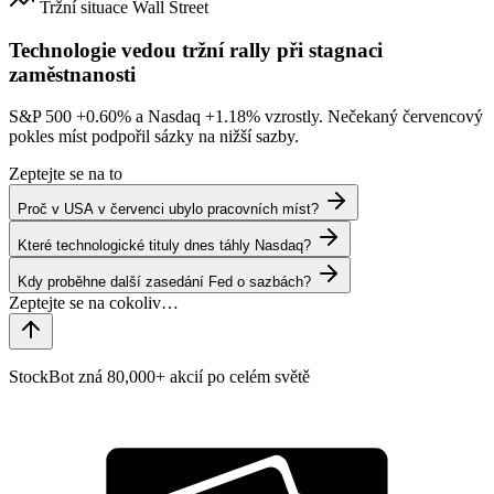
Tržní situace
Wall Street
Technologie vedou tržní rally při stagnaci
zaměstnanosti
S&P 500
+0.60%
a Nasdaq
+1.18%
vzrostly. Nečekaný červencový
pokles míst podpořil sázky na nižší sazby.
Zeptejte se na to
Proč v USA v červenci ubylo pracovních míst?
Které technologické tituly dnes táhly Nasdaq?
Kdy proběhne další zasedání Fed o sazbách?
StockBot zná 80,000+ akcií po celém světě