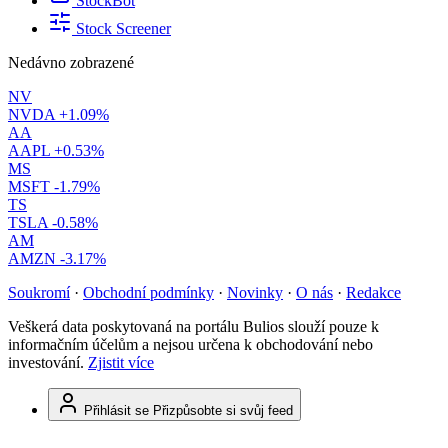
StockBot
Stock Screener
Nedávno zobrazené
NV
NVDA
+1.09%
AA
AAPL
+0.53%
MS
MSFT
-1.79%
TS
TSLA
-0.58%
AM
AMZN
-3.17%
Soukromí
·
Obchodní podmínky
·
Novinky
·
O nás
·
Redakce
Veškerá data poskytovaná na portálu Bulios slouží pouze k
informačním účelům a nejsou určena k obchodování nebo
investování.
Zjistit více
Přihlásit se
Přizpůsobte si svůj feed