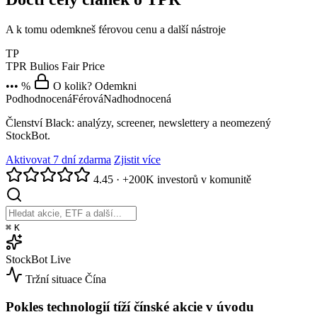
A k tomu odemkneš férovou cenu a další nástroje
TP
TPR
Bulios Fair Price
••• %
O kolik? Odemkni
Podhodnocená
Férová
Nadhodnocená
Členství Black: analýzy, screener, newslettery a neomezený
StockBot.
Aktivovat 7 dní zdarma
Zjistit více
4.45
·
+200K investorů v komunitě
⌘
K
StockBot
Live
Tržní situace
Čína
Pokles technologií tíží čínské akcie v úvodu