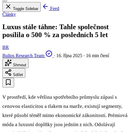
Feed
Toggle Sidebar
Články
Luxus stále táhne: Tahle společnost
posílila o 500 % za posledních 5 let
BR
Bulios Research Team
·
16. října 2025
·
16 min čtení
Shrnout
Sdílet
V prostředí, kde většina spotřebního průmyslu zápasí s
cenovou elasticitou a tlakem na marže, existují segmenty,
které působí téměř mimo ekonomické zákonitosti. Prémiová
móda a luxusní doplňky jsou jedním z nich. Odolávají