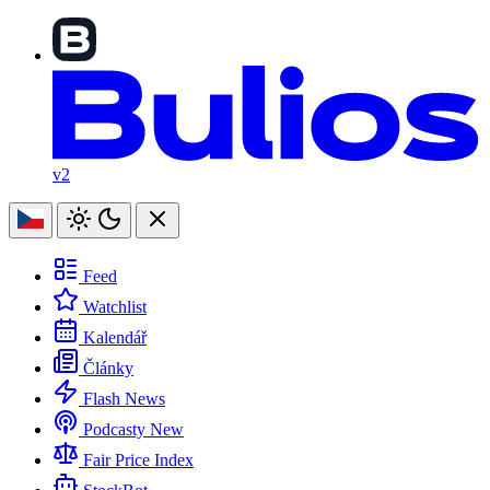
v2
Feed
Watchlist
Kalendář
Články
Flash News
Podcasty
New
Fair Price Index