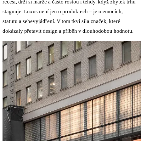
recesi, drží si marže a často rostou i tehdy, když zbytek trhu
stagnuje. Luxus není jen o produktech – je o emocích,
statutu a sebevyjádření. V tom tkví síla značek, které
dokázaly přetavit design a příběh v dlouhodobou hodnotu.