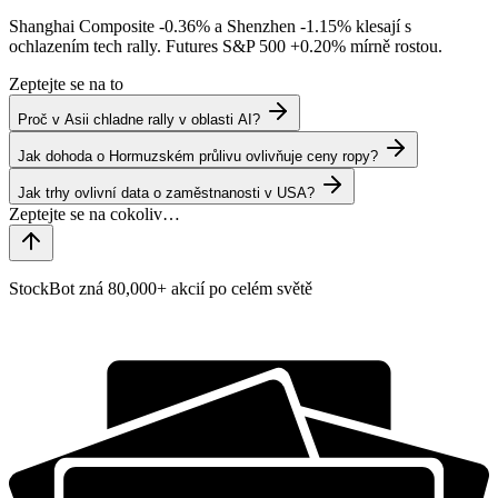
Shanghai Composite
-0.36%
a Shenzhen
-1.15%
klesají s
ochlazením tech rally. Futures S&P 500
+0.20%
mírně rostou.
Zeptejte se na to
Proč v Asii chladne rally v oblasti AI?
Jak dohoda o Hormuzském průlivu ovlivňuje ceny ropy?
Jak trhy ovlivní data o zaměstnanosti v USA?
StockBot zná 80,000+ akcií po celém světě