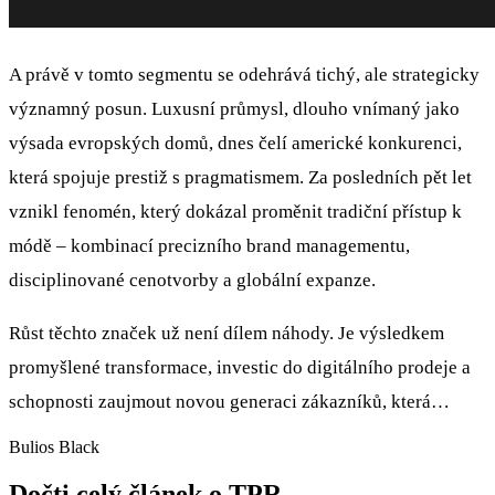
A právě v tomto segmentu se odehrává tichý, ale strategicky
významný posun. Luxusní průmysl, dlouho vnímaný jako
výsada evropských domů, dnes čelí americké konkurenci,
která spojuje prestiž s pragmatismem. Za posledních pět let
vznikl fenomén, který dokázal proměnit tradiční přístup k
módě – kombinací precizního brand managementu,
disciplinované cenotvorby a globální expanze.
Růst těchto značek už není dílem náhody. Je výsledkem
promyšlené transformace, investic do digitálního prodeje a
schopnosti zaujmout novou generaci zákazníků, která…
Bulios Black
Dočti celý článek o TPR