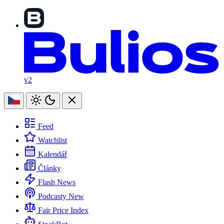
v2
Feed
Watchlist
Kalendář
Články
Flash News
Podcasty
New
Fair Price Index