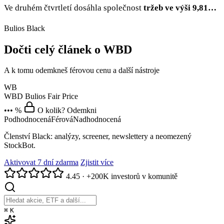
Ve druhém čtvrtletí dosáhla společnost
tržeb ve výši 9,81…
Bulios Black
Dočti celý článek o WBD
A k tomu odemkneš férovou cenu a další nástroje
WB
WBD
Bulios Fair Price
••• %
O kolik? Odemkni
Podhodnocená
Férová
Nadhodnocená
Členství Black: analýzy, screener, newslettery a neomezený
StockBot.
Aktivovat 7 dní zdarma
Zjistit více
4.45
·
+200K investorů v komunitě
⌘
K