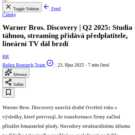
Feed
Toggle Sidebar
Články
Warner Bros. Discovery | Q2 2025: Studia
táhnou, streaming přidává předplatitele,
lineární TV dál brzdí
BR
Bulios Research Team
·
23. října 2025
·
7 min čtení
Shrnout
Sdílet
Warner Bros. Discovery uzavírá druhé čtvrtletí roku s
výsledky, které potvrzují, že transformace firmy začíná
přinášet hmatatelné plody. Navzdory strukturálnímu útlumu