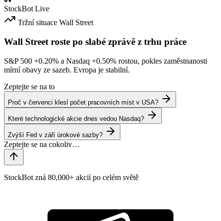
StockBot
Live
Tržní situace
Wall Street
Wall Street roste po slabé zprávě z trhu práce
S&P 500
+0.20%
a Nasdaq
+0.50%
rostou, pokles zaměstnanosti
mírní obavy ze sazeb. Evropa je stabilní.
Zeptejte se na to
Proč v červenci klesl počet pracovních míst v USA?
Které technologické akcie dnes vedou Nasdaq?
Zvýší Fed v září úrokové sazby?
StockBot zná 80,000+ akcií po celém světě