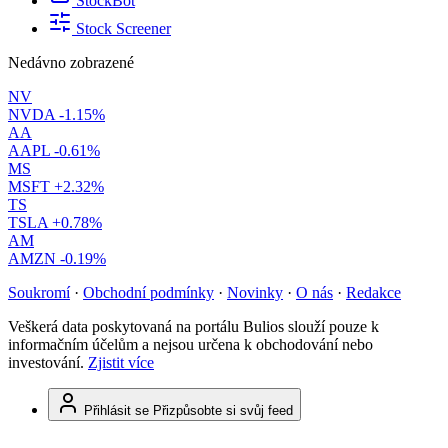
StockBot
Stock Screener
Nedávno zobrazené
NV
NVDA
-1.15%
AA
AAPL
-0.61%
MS
MSFT
+2.32%
TS
TSLA
+0.78%
AM
AMZN
-0.19%
Soukromí
·
Obchodní podmínky
·
Novinky
·
O nás
·
Redakce
Veškerá data poskytovaná na portálu Bulios slouží pouze k
informačním účelům a nejsou určena k obchodování nebo
investování.
Zjistit více
Přihlásit se
Přizpůsobte si svůj feed