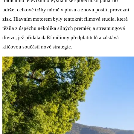
tradičního televizního vysílání se společnosti podařilo
udržet celkové tržby mírně v plusu a znovu posílit provozní
zisk. Hlavním motorem byly tentokrát filmová studia, která
těžila z úspěchu několika silných premiér, a streamingová
divize, jež přidala další miliony předplatitelů a zůstává
klíčovou součástí nové strategie.