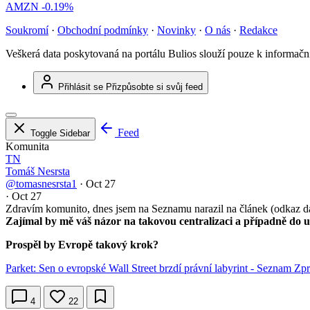
AMZN
-0.19%
Soukromí
·
Obchodní podmínky
·
Novinky
·
O nás
·
Redakce
Veškerá data poskytovaná na portálu Bulios slouží pouze k informač
Přihlásit se
Přizpůsobte si svůj feed
Feed
Toggle Sidebar
Komunita
TN
Tomáš Nesrsta
@tomasnesrsta1
·
Oct 27
·
Oct 27
Zdravím komunito, dnes jsem na Seznamu narazil na článek (odkaz d
Zajímal by mě váš názor na takovou centralizaci a případně do ur
Prospěl by Evropě takový krok?
Parket: Sen o evropské Wall Street brzdí právní labyrint - Seznam Zp
4
22