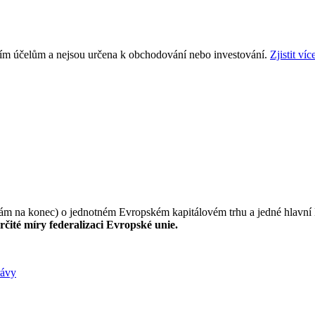
ním účelům a nejsou určena k obchodování nebo investování.
Zjistit víc
ám na konec) o jednotném Evropském kapitálovém trhu a jedné hlavní 
čité míry federalizaci Evropské unie.
rávy