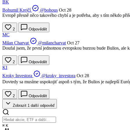
BK
Bohumil Krejčí
@bohous
Oct 28
Evropě přesně něco takového chybí a je potřeba, aby s tím někdo přišel
2
Odpovědět
MC
Milan Charvat
@milancharvat
Oct 27
Doufal jsem, že první jednotnou evropskou burzou bude Bulios, ale ka
2
Odpovědět
KI
Kroky Investora
@kroky_investora
Oct 28
Dovtedy sa musíme uspokojiť aspoň s tým, že Bulios je najlepší Euró
2
Odpovědět
Zobrazit 1 další odpověď
⌘
K