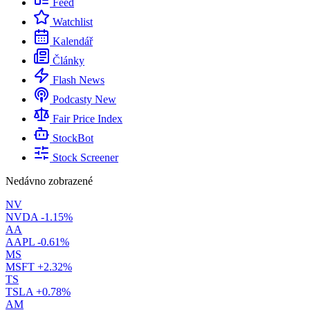
Feed
Watchlist
Kalendář
Články
Flash News
Podcasty
New
Fair Price Index
StockBot
Stock Screener
Nedávno zobrazené
NV
NVDA
-1.15%
AA
AAPL
-0.61%
MS
MSFT
+2.32%
TS
TSLA
+0.78%
AM