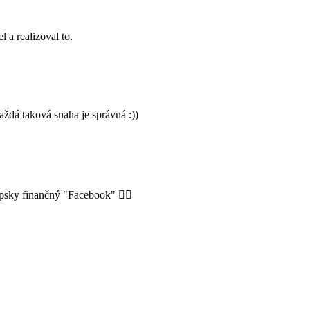
 a realizoval to.
ždá taková snaha je správná :))
psky finančný "Facebook" 🤷‍♂️