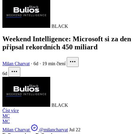
BLACK
Weekend Intelligence: Microsoft si za den
připsal rekordních 450 miliard
Milan Charvat
·
6d
·
19 min čtení
6d
BLACK
Číst více
MC
MC
Milan Charvat
@milancharvat
Jul 22