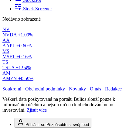
StockBot
Stock Screener
Nedávno zobrazené
NV
NVDA
+1.09%
AA
AAPL
+0.60%
MS
MSFT
+0.16%
TS
TSLA
+1.94%
AM
AMZN
+0.59%
Soukromí
·
Obchodní podmínky
·
Novinky
·
O nás
·
Redakce
Veškerá data poskytovaná na portálu Bulios slouží pouze k
informačním účelům a nejsou určena k obchodování nebo
investování.
Zjistit více
Přihlásit se
Přizpůsobte si svůj feed