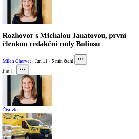
Rozhovor s Michalou Janatovou, první
členkou redakční rady Buliosu
Milan Charvat
·
Jun 11
·
5 min čtení
Jun 11
Číst více