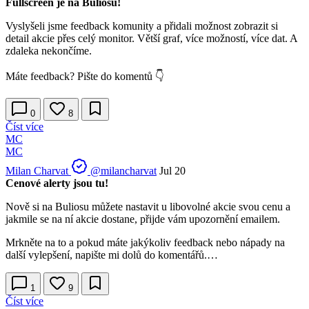
Fullscreen je na Buliosu!
Vyslyšeli jsme feedback komunity a přidali možnost zobrazit si
detail akcie přes celý monitor. Větší graf, více možností, více dat. A
zdaleka nekončíme.
Máte feedback? Pište do komentů 👇
0
8
Číst více
MC
MC
Milan Charvat
@milancharvat
Jul 20
Cenové alerty jsou tu!
Nově si na Buliosu můžete nastavit u libovolné akcie svou cenu a
jakmile se na ní akcie dostane, přijde vám upozornění emailem.
Mrkněte na to a pokud máte jakýkoliv feedback nebo nápady na
další vylepšení, napište mi dolů do komentářů.…
1
9
Číst více