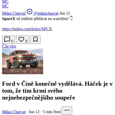
MC
MC
Milan Charvat
@milancharvat
Jun 12
SpaceX
už můžete přidávat na watchlist! 👇
https://bulios.com/ticker/SPCX
0
9
Číst více
Ford v Číně konečně vydělává. Háček je v
tom, že tím krmí svého
nejnebezpečnějšího soupeře
Milan Charvat
·
Jun 12
·
5 min čtení