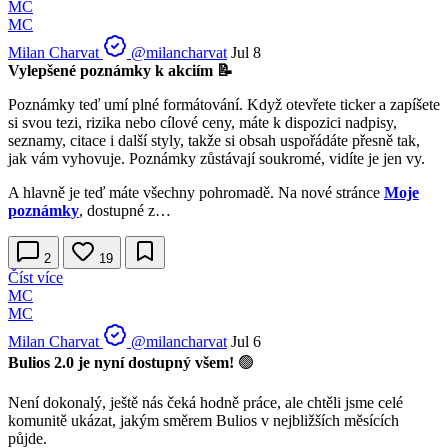
MC
MC
Milan Charvat
@milancharvat
Jul 8
Vylepšené poznámky k akciím 📝
Poznámky teď umí plné formátování. Když otevřete ticker a zapíšete
si svou tezi, rizika nebo cílové ceny, máte k dispozici nadpisy,
seznamy, citace i další styly, takže si obsah uspořádáte přesně tak,
jak vám vyhovuje. Poznámky zůstávají soukromé, vidíte je jen vy.
A hlavně je teď máte všechny pohromadě. Na nové stránce
Moje
poznámky
, dostupné z…
2
19
Číst více
MC
MC
Milan Charvat
@milancharvat
Jul 6
Bulios 2.0 je nyní dostupný všem!
🟢
Není dokonalý, ještě nás čeká hodně práce, ale chtěli jsme celé
komunitě ukázat, jakým směrem Bulios v nejbližších měsících
půjde.