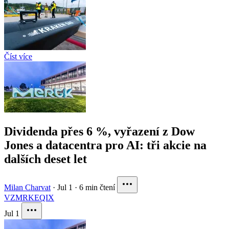
Číst více
Dividenda přes 6 %, vyřazení z Dow
Jones a datacentra pro AI: tři akcie na
dalších deset let
Milan Charvat
·
Jul 1
·
6 min čtení
VZ
MRK
EQIX
Jul 1