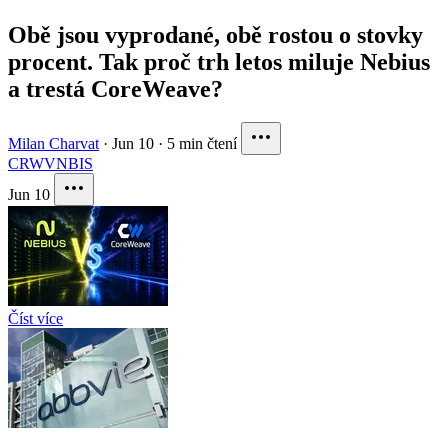
Obě jsou vyprodané, obě rostou o stovky
procent. Tak proč trh letos miluje Nebius
a trestá CoreWeave?
Milan Charvat
·
Jun 10
·
5 min čtení
CRWV
NBIS
Jun 10
Číst více