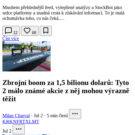
Mnohem přehlednější feed, vylepšené analýzy a StockBot jako
srdce platformy a snadná cesta k získávání informací. To je malá
ochutnávka toho, co nás čeká.…
12
68
Číst více
Zbrojní boom za 1,5 bilionu dolarů: Tyto
2 málo známé akcie z něj mohou výrazně
těžit
Milan Charvat
·
Jul 2
·
5 min čtení
KRKNF
RTX
LMT
Jul 2