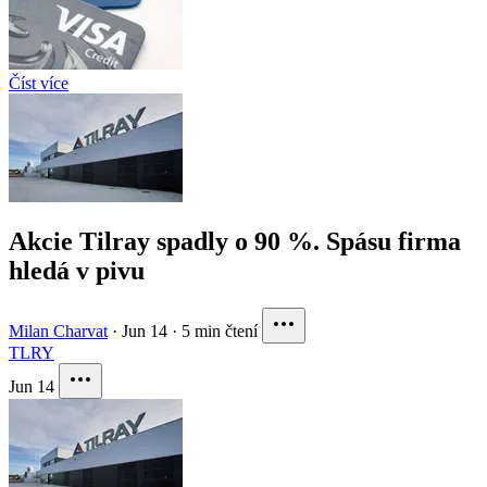
Číst více
Akcie Tilray spadly o 90 %. Spásu firma
hledá v pivu
Milan Charvat
·
Jun 14
·
5 min čtení
TLRY
Jun 14