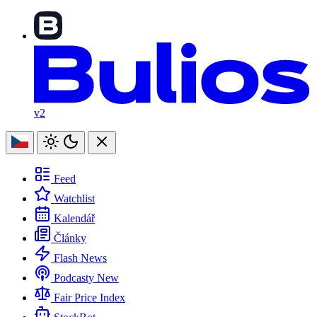
v2
Feed
Watchlist
Kalendář
Články
Flash News
Podcasty
New
Fair Price Index