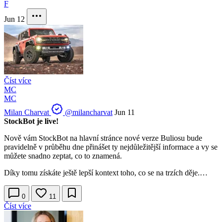
F
Jun 12
Číst více
MC
MC
Milan Charvat
@milancharvat
Jun 11
StockBot je live!
Nově vám StockBot na hlavní stránce nové verze Buliosu bude
pravidelně v průběhu dne přinášet ty nejdůležitější informace a vy se
můžete snadno zeptat, co to znamená.
Díky tomu získáte ještě lepší kontext toho, co se na trzích děje.…
0
11
Číst více