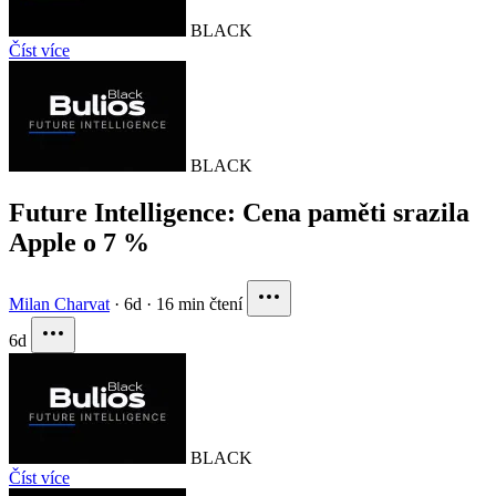
BLACK
Číst více
BLACK
Future Intelligence: Cena paměti srazila
Apple o 7 %
Milan Charvat
·
6d
·
16 min čtení
6d
BLACK
Číst více