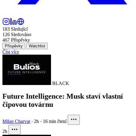
183
Sledující
126
Sledováno
467
Příspěvky
Příspěvky
Watchlist
Číst více
BLACK
Future Intelligence: Musk staví vlastní
čipovou továrnu
Milan Charvat
·
2h
·
16 min čtení
2h