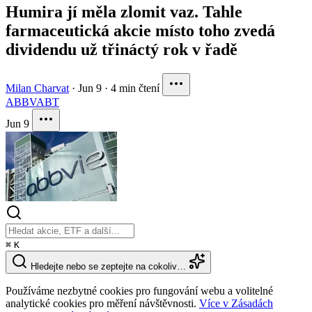
Humira jí měla zlomit vaz. Tahle
farmaceutická akcie místo toho zvedá
dividendu už třináctý rok v řadě
Milan Charvat
·
Jun 9
·
4 min čtení
ABBV
ABT
Jun 9
⌘
K
Hledejte nebo se zeptejte na cokoliv…
Používáme nezbytné cookies pro fungování webu a volitelné
analytické cookies pro měření návštěvnosti.
Více v Zásadách