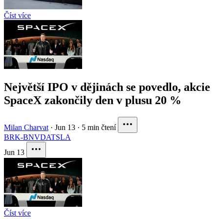
Číst více
Největší IPO v dějinách se povedlo, akcie
SpaceX zakončily den v plusu 20 %
Milan Charvat
·
Jun 13
·
5 min čtení
BRK-B
NVDA
TSLA
Jun 13
Číst více