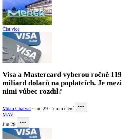
Číst více
Visa a Mastercard vyberou ročně 119
miliard dolarů na poplatcích. Je mezi
nimi vůbec rozdíl?
Milan Charvat
·
Jun 29
·
5 min čtení
MA
V
Jun 29