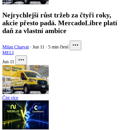
Nejrychlejší růst tržeb za čtyři roky,
akcie přesto padá. MercadoLibre platí
daň za vlastní ambice
Milan Charvat
·
Jun 11
·
5 min čtení
MELI
Jun 11
Číst více