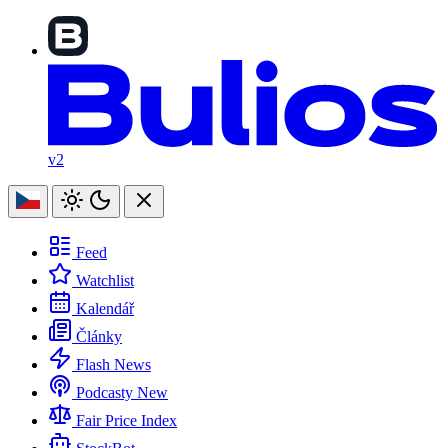
v2
Feed
Watchlist
Kalendář
Články
Flash News
Podcasty
New
Fair Price Index