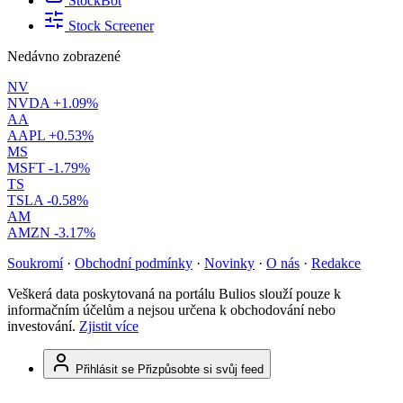
StockBot
Stock Screener
Nedávno zobrazené
NV
NVDA
+1.09%
AA
AAPL
+0.53%
MS
MSFT
-1.79%
TS
TSLA
-0.58%
AM
AMZN
-3.17%
Soukromí
·
Obchodní podmínky
·
Novinky
·
O nás
·
Redakce
Veškerá data poskytovaná na portálu Bulios slouží pouze k
informačním účelům a nejsou určena k obchodování nebo
investování.
Zjistit více
Přihlásit se
Přizpůsobte si svůj feed