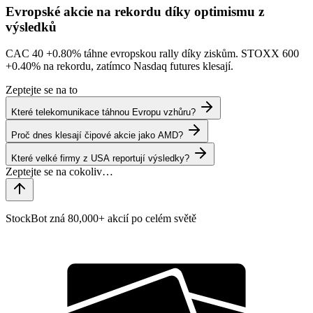
Evropské akcie na rekordu díky optimismu z
výsledků
CAC 40
+0.80%
táhne evropskou rally díky ziskům. STOXX 600
+0.40%
na rekordu, zatímco Nasdaq futures klesají.
Zeptejte se na to
Které telekomunikace táhnou Evropu vzhůru?
Proč dnes klesají čipové akcie jako AMD?
Které velké firmy z USA reportují výsledky?
StockBot zná 80,000+ akcií po celém světě