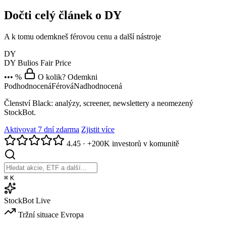
Dočti celý článek o DY
A k tomu odemkneš férovou cenu a další nástroje
DY
DY
Bulios Fair Price
••• %
O kolik? Odemkni
Podhodnocená
Férová
Nadhodnocená
Členství Black: analýzy, screener, newslettery a neomezený
StockBot.
Aktivovat 7 dní zdarma
Zjistit více
4.45
·
+200K investorů v komunitě
⌘
K
StockBot
Live
Tržní situace
Evropa