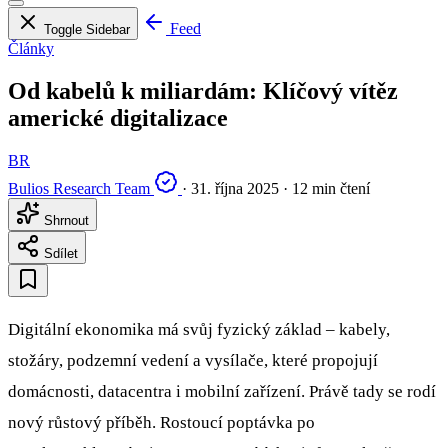
Feed
Toggle Sidebar
Články
Od kabelů k miliardám: Klíčový vítěz
americké digitalizace
BR
Bulios Research Team
·
31. října 2025
·
12 min čtení
Shrnout
Sdílet
Digitální ekonomika má svůj fyzický základ – kabely,
stožáry, podzemní vedení a vysílače, které propojují
domácnosti, datacentra i mobilní zařízení. Právě tady se rodí
nový růstový příběh. Rostoucí poptávka po