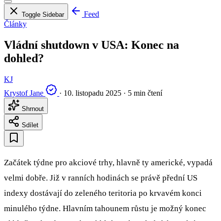
Feed
Toggle Sidebar
Články
Vládní shutdown v USA: Konec na
dohled?
KJ
Krystof Jane
·
10. listopadu 2025
·
5 min čtení
Shrnout
Sdílet
Začátek týdne pro akciové trhy, hlavně ty americké, vypadá
velmi dobře. Již v ranních hodinách se právě přední US
indexy dostávají do zeleného teritoria po krvavém konci
minulého týdne. Hlavním tahounem růstu je možný konec