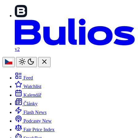
v2
Feed
Watchlist
Kalendář
Články
Flash News
Podcasty
New
Fair Price Index