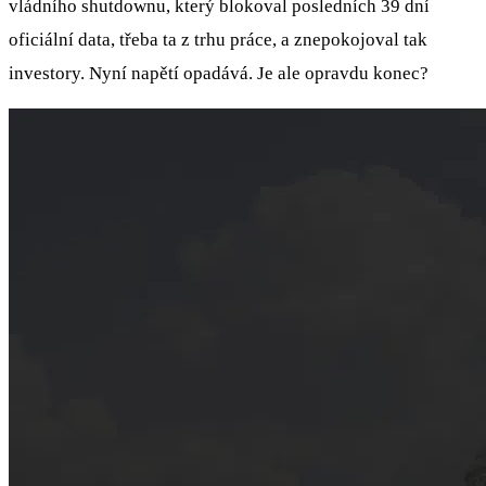
vládního shutdownu, který blokoval posledních 39 dní
oficiální data, třeba ta z trhu práce, a znepokojoval tak
investory. Nyní napětí opadává. Je ale opravdu konec?