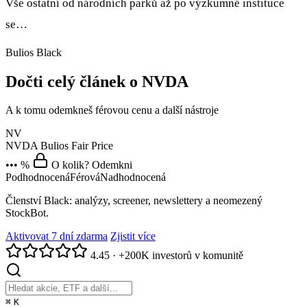
Vše ostatní od národních parků až po výzkumné instituce
se…
Bulios Black
Dočti celý článek o NVDA
A k tomu odemkneš férovou cenu a další nástroje
NV
NVDA
Bulios Fair Price
••• %
O kolik? Odemkni
Podhodnocená
Férová
Nadhodnocená
Členství Black: analýzy, screener, newslettery a neomezený
StockBot.
Aktivovat 7 dní zdarma
Zjistit více
4.45
·
+200K investorů v komunitě
⌘
K