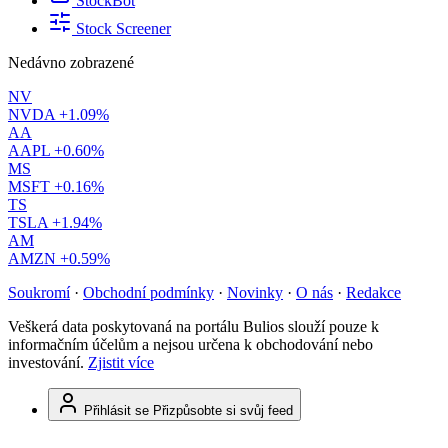
StockBot
Stock Screener
Nedávno zobrazené
NV
NVDA
+1.09%
AA
AAPL
+0.60%
MS
MSFT
+0.16%
TS
TSLA
+1.94%
AM
AMZN
+0.59%
Soukromí
·
Obchodní podmínky
·
Novinky
·
O nás
·
Redakce
Veškerá data poskytovaná na portálu Bulios slouží pouze k
informačním účelům a nejsou určena k obchodování nebo
investování.
Zjistit více
Přihlásit se
Přizpůsobte si svůj feed