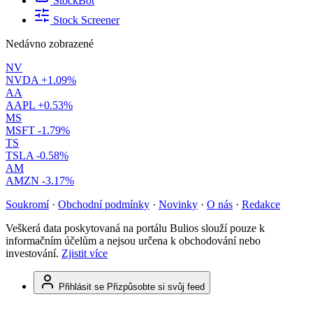
StockBot
Stock Screener
Nedávno zobrazené
NV
NVDA
+1.09%
AA
AAPL
+0.53%
MS
MSFT
-1.79%
TS
TSLA
-0.58%
AM
AMZN
-3.17%
Soukromí
·
Obchodní podmínky
·
Novinky
·
O nás
·
Redakce
Veškerá data poskytovaná na portálu Bulios slouží pouze k
informačním účelům a nejsou určena k obchodování nebo
investování.
Zjistit více
Přihlásit se
Přizpůsobte si svůj feed