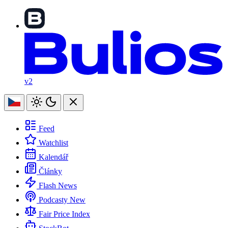
v2
Feed
Watchlist
Kalendář
Články
Flash News
Podcasty
New
Fair Price Index