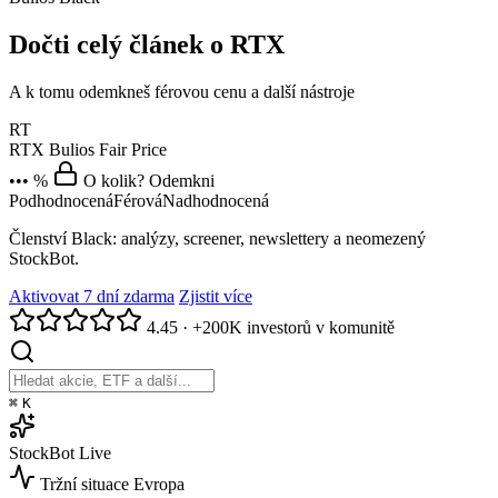
Dočti celý článek o RTX
A k tomu odemkneš férovou cenu a další nástroje
RT
RTX
Bulios Fair Price
••• %
O kolik? Odemkni
Podhodnocená
Férová
Nadhodnocená
Členství Black: analýzy, screener, newslettery a neomezený
StockBot.
Aktivovat 7 dní zdarma
Zjistit více
4.45
·
+200K investorů v komunitě
⌘
K
StockBot
Live
Tržní situace
Evropa