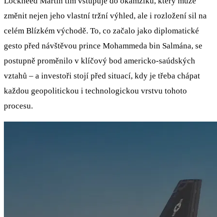
Lockheed Martin tím vstupuje do okamžiku, který může
změnit nejen jeho vlastní tržní výhled, ale i rozložení sil na
celém Blízkém východě. To, co začalo jako diplomatické
gesto před návštěvou prince Mohammeda bin Salmána, se
postupně proměnilo v klíčový bod americko-saúdských
vztahů – a investoři stojí před situací, kdy je třeba chápat
každou geopolitickou i technologickou vrstvu tohoto
procesu.