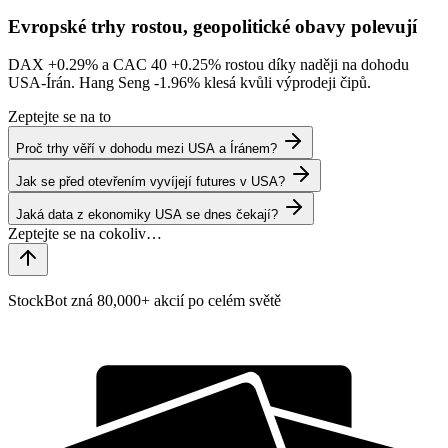
Evropské trhy rostou, geopolitické obavy polevují
DAX
+0.29%
a CAC 40
+0.25%
rostou díky naději na dohodu
USA-Írán. Hang Seng
-1.96%
klesá kvůli výprodeji čipů.
Zeptejte se na to
Proč trhy věří v dohodu mezi USA a Íránem?
Jak se před otevřením vyvíjejí futures v USA?
Jaká data z ekonomiky USA se dnes čekají?
StockBot zná 80,000+ akcií po celém světě