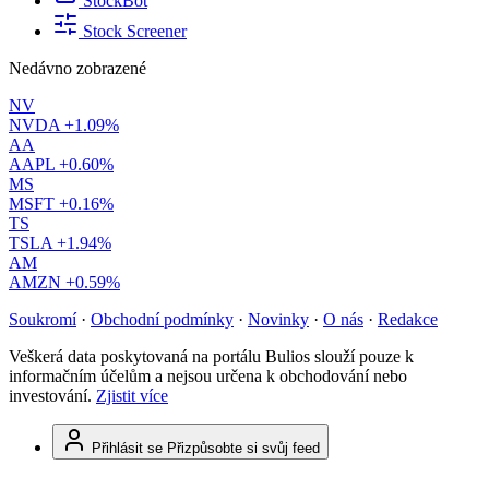
StockBot
Stock Screener
Nedávno zobrazené
NV
NVDA
+1.09%
AA
AAPL
+0.60%
MS
MSFT
+0.16%
TS
TSLA
+1.94%
AM
AMZN
+0.59%
Soukromí
·
Obchodní podmínky
·
Novinky
·
O nás
·
Redakce
Veškerá data poskytovaná na portálu Bulios slouží pouze k
informačním účelům a nejsou určena k obchodování nebo
investování.
Zjistit více
Přihlásit se
Přizpůsobte si svůj feed