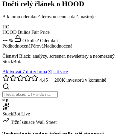
Dočti celý článek o HOOD
A k tomu odemkneš férovou cenu a další nástroje
HO
HOOD
Bulios Fair Price
••• %
O kolik? Odemkni
Podhodnocená
Férová
Nadhodnocená
Členství Black: analýzy, screener, newslettery a neomezený
StockBot.
Aktivovat 7 dní zdarma
Zjistit více
4.45
·
+200K investorů v komunitě
⌘
K
StockBot
Live
Tržní situace
Wall Street
Technologie vedou tržní rally při stagnaci