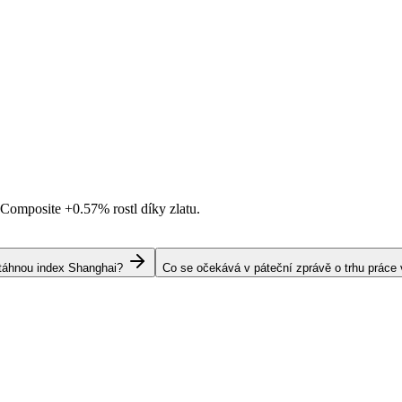
i Composite
+0.57%
rostl díky zlatu.
s táhnou index Shanghai?
Co se očekává v páteční zprávě o trhu práce