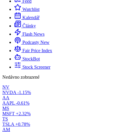
Feed
Watchlist
Kalendář
Články
Flash News
Podcasty
New
Fair Price Index
StockBot
Stock Screener
Nedávno zobrazené
NV
NVDA
-1.15%
AA
AAPL
-0.61%
MS
MSFT
+2.32%
TS
TSLA
+0.78%
AM