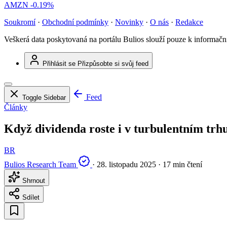
AMZN
-0.19%
Soukromí
·
Obchodní podmínky
·
Novinky
·
O nás
·
Redakce
Veškerá data poskytovaná na portálu Bulios slouží pouze k informač
Přihlásit se
Přizpůsobte si svůj feed
Feed
Toggle Sidebar
Články
Když dividenda roste i v turbulentním trh
BR
Bulios Research Team
·
28. listopadu 2025
·
17 min čtení
Shrnout
Sdílet