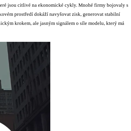
které jsou citlivé na ekonomické cykly. Mnohé firmy bojovaly s
akovém prostředí dokáží navyšovat zisk, generovat stabilní
nickým krokem, ale jasným signálem o síle modelu, který má