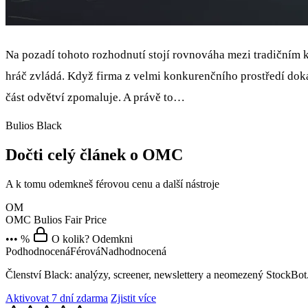
Na pozadí tohoto rozhodnutí stojí rovnováha mezi tradičním 
hráč zvládá. Když firma z velmi konkurenčního prostředí dokáž
část odvětví zpomaluje. A právě to…
Bulios Black
Dočti celý článek o OMC
A k tomu odemkneš férovou cenu a další nástroje
OM
OMC
Bulios Fair Price
••• %
O kolik? Odemkni
Podhodnocená
Férová
Nadhodnocená
Členství Black: analýzy, screener, newslettery a neomezený StockBot
Aktivovat 7 dní zdarma
Zjistit více