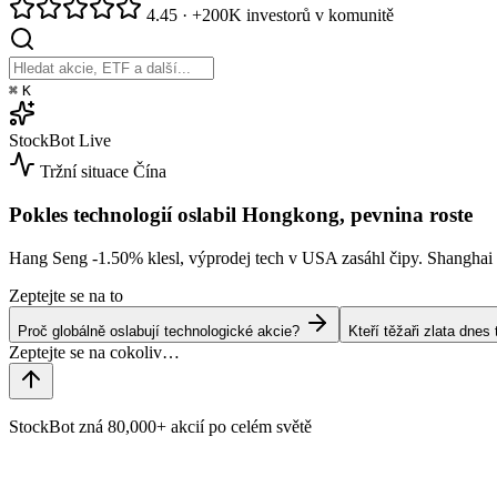
4.45
·
+200K investorů v komunitě
⌘
K
StockBot
Live
Tržní situace
Čína
Pokles technologií oslabil Hongkong, pevnina roste
Hang Seng
-1.50%
klesl, výprodej tech v USA zasáhl čipy. Shangha
Zeptejte se na to
Proč globálně oslabují technologické akcie?
Kteří těžaři zlata dne
StockBot zná 80,000+ akcií po celém světě