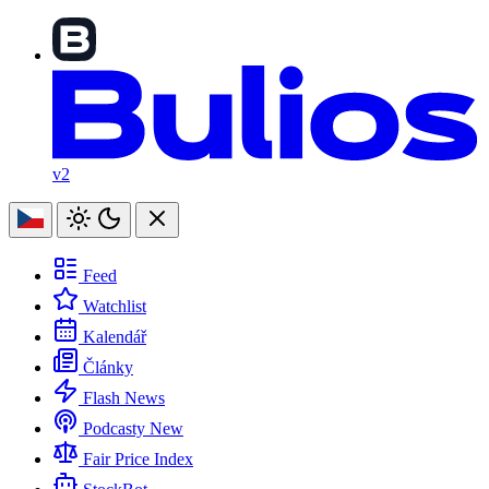
v2
Feed
Watchlist
Kalendář
Články
Flash News
Podcasty
New
Fair Price Index