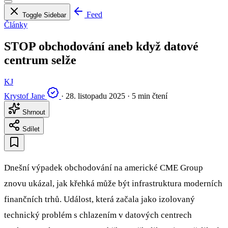
Feed
Toggle Sidebar
Články
STOP obchodování aneb když datové
centrum selže
KJ
Krystof Jane
·
28. listopadu 2025
·
5 min čtení
Shrnout
Sdílet
Dnešní výpadek obchodování na americké CME Group
znovu ukázal, jak křehká může být infrastruktura moderních
finančních trhů. Událost, která začala jako izolovaný
technický problém s chlazením v datových centrech