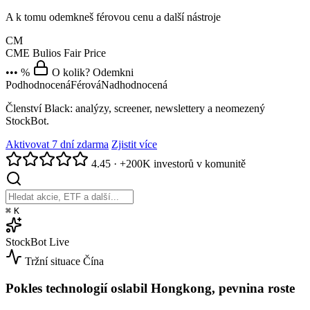
A k tomu odemkneš férovou cenu a další nástroje
CM
CME
Bulios Fair Price
••• %
O kolik? Odemkni
Podhodnocená
Férová
Nadhodnocená
Členství Black: analýzy, screener, newslettery a neomezený
StockBot.
Aktivovat 7 dní zdarma
Zjistit více
4.45
·
+200K investorů v komunitě
⌘
K
StockBot
Live
Tržní situace
Čína
Pokles technologií oslabil Hongkong, pevnina roste