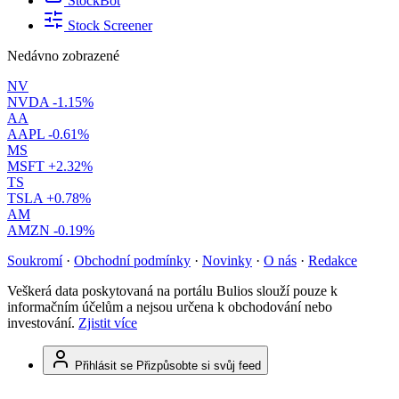
StockBot
Stock Screener
Nedávno zobrazené
NV
NVDA
-1.15%
AA
AAPL
-0.61%
MS
MSFT
+2.32%
TS
TSLA
+0.78%
AM
AMZN
-0.19%
Soukromí
·
Obchodní podmínky
·
Novinky
·
O nás
·
Redakce
Veškerá data poskytovaná na portálu Bulios slouží pouze k
informačním účelům a nejsou určena k obchodování nebo
investování.
Zjistit více
Přihlásit se
Přizpůsobte si svůj feed