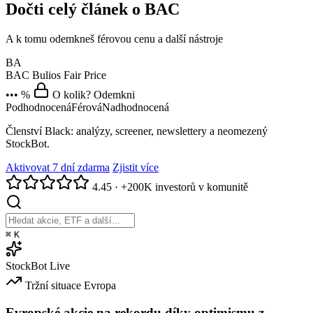
Dočti celý článek o BAC
A k tomu odemkneš férovou cenu a další nástroje
BA
BAC
Bulios Fair Price
••• %
O kolik? Odemkni
Podhodnocená
Férová
Nadhodnocená
Členství Black: analýzy, screener, newslettery a neomezený
StockBot.
Aktivovat 7 dní zdarma
Zjistit více
4.45
·
+200K investorů v komunitě
⌘
K
StockBot
Live
Tržní situace
Evropa
Evropské akcie na rekordu díky optimismu z