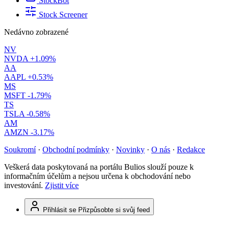
StockBot
Stock Screener
Nedávno zobrazené
NV
NVDA
+1.09%
AA
AAPL
+0.53%
MS
MSFT
-1.79%
TS
TSLA
-0.58%
AM
AMZN
-3.17%
Soukromí
·
Obchodní podmínky
·
Novinky
·
O nás
·
Redakce
Veškerá data poskytovaná na portálu Bulios slouží pouze k
informačním účelům a nejsou určena k obchodování nebo
investování.
Zjistit více
Přihlásit se
Přizpůsobte si svůj feed