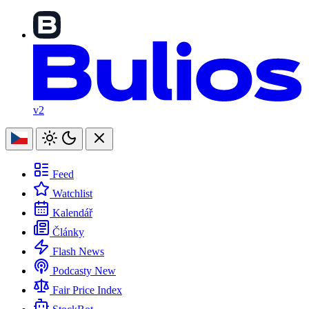
v2
Feed
Watchlist
Kalendář
Články
Flash News
Podcasty
New
Fair Price Index