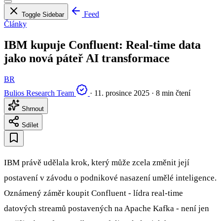
Feed
Toggle Sidebar
Články
IBM kupuje Confluent: Real-time data
jako nová páteř AI transformace
BR
Bulios Research Team
·
11. prosince 2025
·
8 min čtení
Shrnout
Sdílet
IBM právě udělala krok, který může zcela změnit její
postavení v závodu o podnikové nasazení umělé inteligence.
Oznámený záměr koupit Confluent - lídra real-time
datových streamů postavených na Apache Kafka - není jen