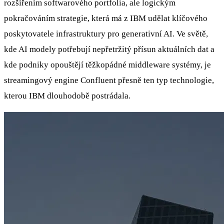
rozšířením softwarového portfolia, ale logickým
pokračováním strategie, která má z IBM udělat klíčového
poskytovatele infrastruktury pro generativní AI. Ve světě,
kde AI modely potřebují nepřetržitý přísun aktuálních dat a
kde podniky opouštějí těžkopádné middleware systémy, je
streamingový engine Confluent přesně ten typ technologie,
kterou IBM dlouhodobě postrádala.