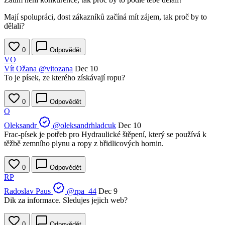
Mají spolupráci, dost zákazníků začíná mít zájem, tak proč by to
dělali?
0
Odpovědět
VO
Vít Ožana
@vitozana
Dec 10
To je písek, ze kterého získávají ropu?
0
Odpovědět
O
Oleksandr
@oleksandrhladcuk
Dec 10
Frac-písek je potřeb pro Hydraulické štěpení, který se používá k
těžbě zemního plynu a ropy z břidlicových hornin.
0
Odpovědět
RP
Radoslav Paus
@rpa_44
Dec 9
Dik za informace. Sledujes jejich web?
0
Odpovědět