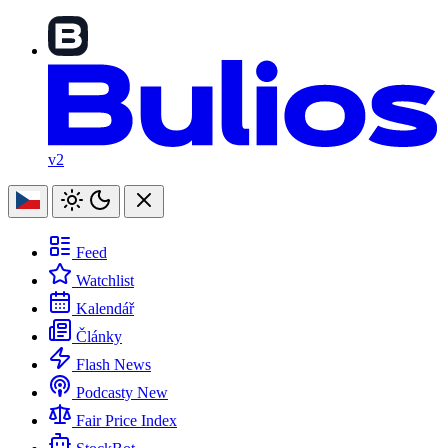
v2
Feed
Watchlist
Kalendář
Články
Flash News
Podcasty
New
Fair Price Index