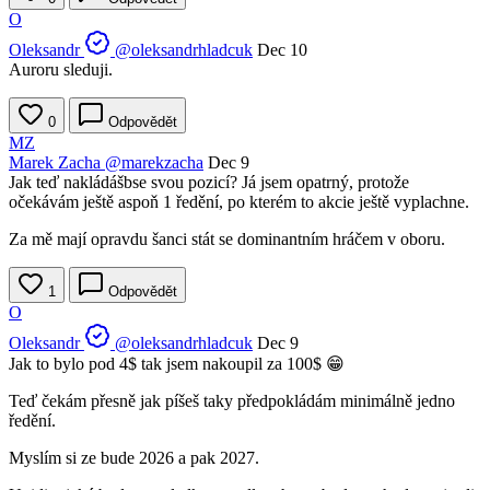
O
Oleksandr
@oleksandrhladcuk
Dec 10
Auroru sleduji.
0
Odpovědět
MZ
Marek Zacha
@marekzacha
Dec 9
Jak teď nakládášbse svou pozicí? Já jsem opatrný, protože
očekávám ještě aspoň 1 ředění, po kterém to akcie ještě vyplachne.
Za mě mají opravdu šanci stát se dominantním hráčem v oboru.
1
Odpovědět
O
Oleksandr
@oleksandrhladcuk
Dec 9
Jak to bylo pod 4$ tak jsem nakoupil za 100$ 😁
Teď čekám přesně jak píšeš taky předpokládám minimálně jedno
ředění.
Myslím si ze bude 2026 a pak 2027.