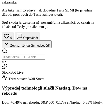
zákazníka.
Ale taky jsem zvědavý, jak dopadne Tesla SEMI (to je jediný
důvod, proč bych do Tesly zainvestoval).
Spíš škoda je, že se na něj nezaměřují a zákazníci, co čekají na
tahače od Tesly, je stále nemají.
0
Odpovědět
Zobrazit 14 dalších odpovědí
⌘
K
StockBot
Live
Tržní situace
Wall Street
Výprodej technologií stlačil Nasdaq, Dow na
rekordu
Dow
+0.49%
na rekordu, S&P 500
-0.17%
a Nasdaq
-0.83%
klesly.