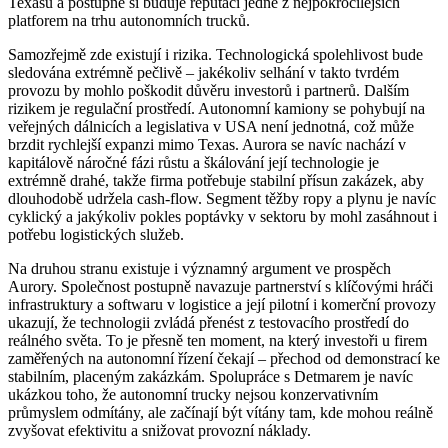
Texasu a postupně si buduje reputaci jedné z nejpokročilejších
platforem na trhu autonomních trucků.
Samozřejmě zde existují i rizika. Technologická spolehlivost bude
sledována extrémně pečlivě – jakékoliv selhání v takto tvrdém
provozu by mohlo poškodit důvěru investorů i partnerů. Dalším
rizikem je regulační prostředí. Autonomní kamiony se pohybují na
veřejných dálnicích a legislativa v USA není jednotná, což může
brzdit rychlejší expanzi mimo Texas. Aurora se navíc nachází v
kapitálově náročné fázi růstu a škálování její technologie je
extrémně drahé, takže firma potřebuje stabilní přísun zakázek, aby
dlouhodobě udržela cash-flow. Segment těžby ropy a plynu je navíc
cyklický a jakýkoliv pokles poptávky v sektoru by mohl zasáhnout i
potřebu logistických služeb.
Na druhou stranu existuje i významný argument ve prospěch
Aurory. Společnost postupně navazuje partnerství s klíčovými hráči
infrastruktury a softwaru v logistice a její pilotní i komerční provozy
ukazují, že technologii zvládá přenést z testovacího prostředí do
reálného světa. To je přesně ten moment, na který investoři u firem
zaměřených na autonomní řízení čekají – přechod od demonstrací ke
stabilním, placeným zakázkám. Spolupráce s Detmarem je navíc
ukázkou toho, že autonomní trucky nejsou konzervativním
průmyslem odmítány, ale začínají být vítány tam, kde mohou reálně
zvyšovat efektivitu a snižovat provozní náklady.