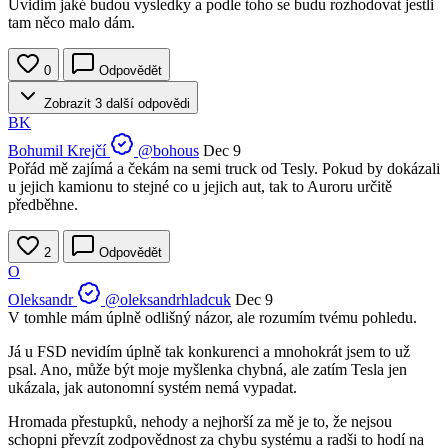
Uvidim jaké budou vysledky a podle toho se budu rozhodovat jestli
tam něco malo dám.
0
Odpovědět
Zobrazit 3 další odpovědi
BK
Bohumil Krejčí
@bohous
Dec 9
Pořád mě zajímá a čekám na semi truck od Tesly. Pokud by dokázali
u jejich kamionu to stejné co u jejich aut, tak to Auroru určitě
předběhne.
2
Odpovědět
O
Oleksandr
@oleksandrhladcuk
Dec 9
V tomhle mám úplně odlišný názor, ale rozumím tvému pohledu.
Já u FSD nevidím úplně tak konkurenci a mnohokrát jsem to už
psal. Ano, může být moje myšlenka chybná, ale zatím Tesla jen
ukázala, jak autonomní systém nemá vypadat.
Hromada přestupků, nehody a nejhorší za mě je to, že nejsou
schopni převzít zodpovědnost za chybu systému a radši to hodí na