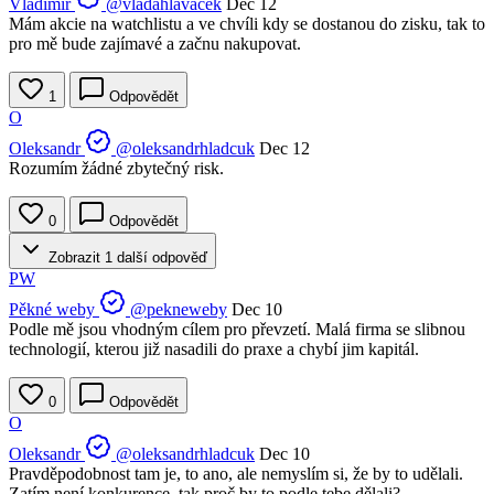
Vladimír
@vladahlavacek
Dec 12
Mám akcie na watchlistu a ve chvíli kdy se dostanou do zisku, tak to
pro mě bude zajímavé a začnu nakupovat.
1
Odpovědět
O
Oleksandr
@oleksandrhladcuk
Dec 12
Rozumím žádné zbytečný risk.
0
Odpovědět
Zobrazit 1 další odpověď
PW
Pěkné weby
@pekneweby
Dec 10
Podle mě jsou vhodným cílem pro převzetí. Malá firma se slibnou
technologií, kterou již nasadili do praxe a chybí jim kapitál.
0
Odpovědět
O
Oleksandr
@oleksandrhladcuk
Dec 10
Pravděpodobnost tam je, to ano, ale nemyslím si, že by to udělali.
Zatím není konkurence, tak proč by to podle tebe dělali?