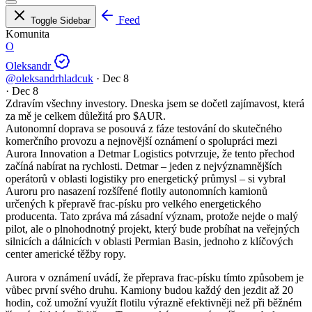
Feed
Toggle Sidebar
Komunita
O
Oleksandr
@oleksandrhladcuk
·
Dec 8
·
Dec 8
Zdravím všechny investory. Dneska jsem se dočetl zajímavost, která
za mě je celkem důležitá pro
$AUR
.
Autonomní doprava se posouvá z fáze testování do skutečného
komerčního provozu a nejnovější oznámení o spolupráci mezi
Aurora Innovation a Detmar Logistics potvrzuje, že tento přechod
začíná nabírat na rychlosti. Detmar – jeden z nejvýznamnějších
operátorů v oblasti logistiky pro energetický průmysl – si vybral
Auroru pro nasazení rozšířené flotily autonomních kamionů
určených k přepravě frac-písku pro velkého energetického
producenta. Tato zpráva má zásadní význam, protože nejde o malý
pilot, ale o plnohodnotný projekt, který bude probíhat na veřejných
silnicích a dálnicích v oblasti Permian Basin, jednoho z klíčových
center americké těžby ropy.
Aurora v oznámení uvádí, že přeprava frac-písku tímto způsobem je
vůbec první svého druhu. Kamiony budou každý den jezdit až 20
hodin, což umožní využít flotilu výrazně efektivněji než při běžném