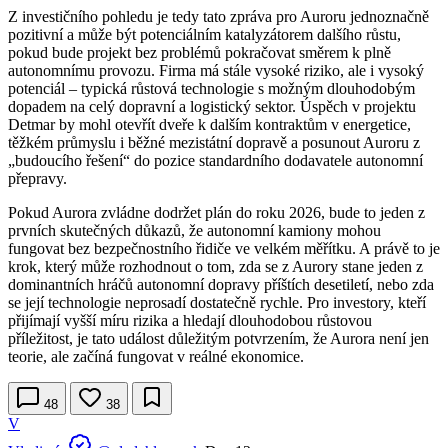
Z investičního pohledu je tedy tato zpráva pro Auroru jednoznačně
pozitivní a může být potenciálním katalyzátorem dalšího růstu,
pokud bude projekt bez problémů pokračovat směrem k plně
autonomnímu provozu. Firma má stále vysoké riziko, ale i vysoký
potenciál – typická růstová technologie s možným dlouhodobým
dopadem na celý dopravní a logistický sektor. Úspěch v projektu
Detmar by mohl otevřít dveře k dalším kontraktům v energetice,
těžkém průmyslu i běžné mezistátní dopravě a posunout Auroru z
„budoucího řešení“ do pozice standardního dodavatele autonomní
přepravy.
Pokud Aurora zvládne dodržet plán do roku 2026, bude to jeden z
prvních skutečných důkazů, že autonomní kamiony mohou
fungovat bez bezpečnostního řidiče ve velkém měřítku. A právě to je
krok, který může rozhodnout o tom, zda se z Aurory stane jeden z
dominantních hráčů autonomní dopravy příštích desetiletí, nebo zda
se její technologie neprosadí dostatečně rychle. Pro investory, kteří
přijímají vyšší míru rizika a hledají dlouhodobou růstovou
příležitost, je tato událost důležitým potvrzením, že Aurora není jen
teorie, ale začíná fungovat v reálné ekonomice.
48
38
V