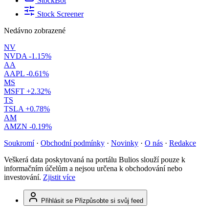
StockBot
Stock Screener
Nedávno zobrazené
NV
NVDA
-1.15%
AA
AAPL
-0.61%
MS
MSFT
+2.32%
TS
TSLA
+0.78%
AM
AMZN
-0.19%
Soukromí
·
Obchodní podmínky
·
Novinky
·
O nás
·
Redakce
Veškerá data poskytovaná na portálu Bulios slouží pouze k
informačním účelům a nejsou určena k obchodování nebo
investování.
Zjistit více
Přihlásit se
Přizpůsobte si svůj feed