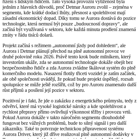
řízení s lidským řidičem. Tato vysoká provozní vytíženost byla
jedním z hlavních důvodů, proč Detmar Auroru zvolil – zejména v
segmentu, kde krátké dodací lhůty, přesnost a spolehlivost mají
zásadní ekonomický dopad. Díky tomu se Aurora dostává do pozice
technologie, která nemusí být pouze „budoucností dopravy“, ale
začíná být využívaná v sektoru, kde každá minuta prodlení znamená
ztráty v řádu tisíců dolarů.
Projekt začíná s režimem „autonomní jízdy pod dohledem“, ale
Aurora i Detmar plánují přechod na plně autonomní provoz ve
druhé polovině roku 2026. Právě tento krok bude milníkem, který
investorům ukáže, zda se autonomní technologie dokáže obejít bez
bezpečnostního řidiče a zda Aurora zvládne škálovat systém do plně
komerčního modelu. Nasazení flotily třiceti vozidel je zatím začátek,
ale obě společnosti uvádějí, že pokud bude projekt úspěšný, rozsah
spolupráce se může ještě rozšířit, což by pro Auroru znamenalo další
růst příjmů a posílení její pozice v sektoru.
Pozitivní je i fakt, že jde o zakázku z energetického průmyslu, tedy z
odvětví, které má vysoké logistické nároky a kde spolehlivost a
rychlost přepravy přímo ovlivňují výkonnost těžby i provozu vrtů.
Pokud Aurora dokáže v takto náročném segmentu dlouhodobě
fungovat bez vážných problémů, bude to silný signál i pro další
zákazníky. Také to potvrzuje technickou připravenost systému
Aurora Driver, který již dříve realizoval plně autonomní dodávky v