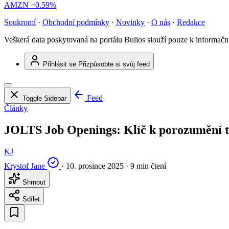
AMZN
+0.59%
Soukromí
·
Obchodní podmínky
·
Novinky
·
O nás
·
Redakce
Veškerá data poskytovaná na portálu Bulios slouží pouze k informač
Přihlásit se
Přizpůsobte si svůj feed
Feed
Toggle Sidebar
Články
JOLTS Job Openings: Klíč k porozumění t
KJ
Krystof Jane
·
10. prosince 2025
·
9 min čtení
Shrnout
Sdílet