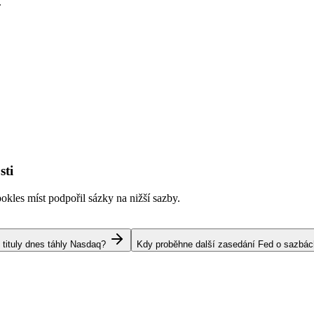
.
sti
kles míst podpořil sázky na nižší sazby.
 tituly dnes táhly Nasdaq?
Kdy proběhne další zasedání Fed o sazbá