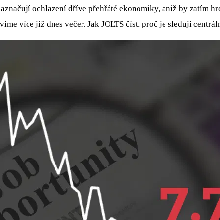
naznačují ochlazení dříve přehřáté ekonomiky, aniž by zatím hro
me více již dnes večer. Jak JOLTS číst, proč je sledují centráln