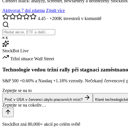
Členství Black: analýzy, screener, newslettery a neomezený StockBot
Aktivovat 7 dní zdarma
Zjistit více
4.45
·
+200K investorů v komunitě
⌘
K
StockBot
Live
Tržní situace
Wall Street
Technologie vedou tržní rally při stagnaci zaměstnano
S&P 500
+0.60%
a Nasdaq
+1.18%
vzrostly. Nečekaný červencový po
Zeptejte se na to
Proč v USA v červenci ubylo pracovních míst?
Které technologické
StockBot zná 80,000+ akcií po celém světě