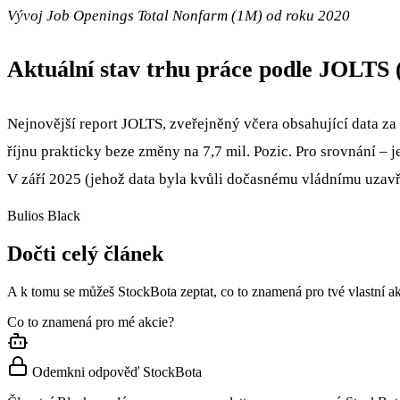
Vývoj Job Openings Total Nonfarm (1M) od roku 2020
Aktuální stav trhu práce podle JOLTS 
Nejnovější report JOLTS, zveřejněný včera obsahující data za ř
říjnu prakticky beze změny na 7,7 mil. Pozic. Pro srovnání –
V září 2025 (jehož data byla kvůli dočasnému vládnímu uzav
Bulios Black
Dočti celý článek
A k tomu se můžeš StockBota zeptat, co to znamená pro tvé vlastní ak
Co to znamená pro mé akcie?
Odemkni odpověď StockBota