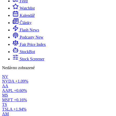
Feed
Watchlist
Kalendář
Články
Flash News
Podcasty
New
Fair Price Index
StockBot
Stock Screener
Nedávno zobrazené
NV
NVDA
+1.09%
AA
AAPL
+0.60%
MS
MSFT
+0.16%
TS
TSLA
+1.94%
AM