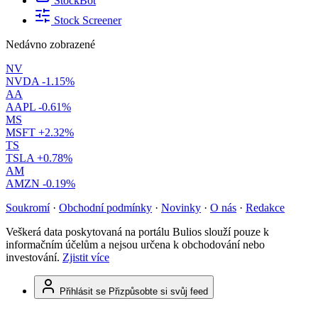
StockBot
Stock Screener
Nedávno zobrazené
NV
NVDA
-1.15%
AA
AAPL
-0.61%
MS
MSFT
+2.32%
TS
TSLA
+0.78%
AM
AMZN
-0.19%
Soukromí
·
Obchodní podmínky
·
Novinky
·
O nás
·
Redakce
Veškerá data poskytovaná na portálu Bulios slouží pouze k
informačním účelům a nejsou určena k obchodování nebo
investování.
Zjistit více
Přihlásit se
Přizpůsobte si svůj feed