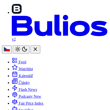
v2
Feed
Watchlist
Kalendář
Články
Flash News
Podcasty
New
Fair Price Index