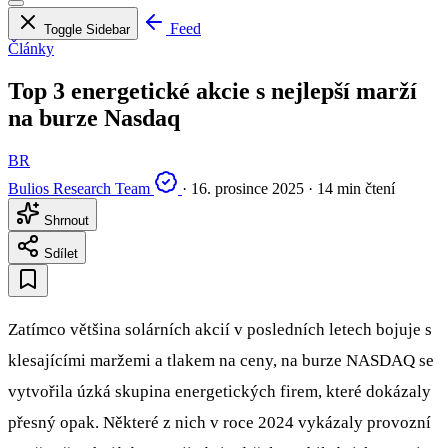
Feed
Toggle Sidebar
Články
Top 3 energetické akcie s nejlepší marží
na burze Nasdaq
BR
Bulios Research Team
·
16. prosince 2025
·
14 min čtení
Shrnout
Sdílet
Zatímco většina solárních akcií v posledních letech bojuje s
klesajícími maržemi a tlakem na ceny, na burze NASDAQ se
vytvořila úzká skupina energetických firem, které dokázaly
přesný opak. Některé z nich v roce 2024 vykázaly provozní