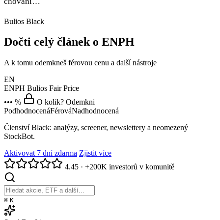
chování…
Bulios Black
Dočti celý článek o ENPH
A k tomu odemkneš férovou cenu a další nástroje
EN
ENPH
Bulios Fair Price
••• %
O kolik? Odemkni
Podhodnocená
Férová
Nadhodnocená
Členství Black: analýzy, screener, newslettery a neomezený
StockBot.
Aktivovat 7 dní zdarma
Zjistit více
4.45
·
+200K investorů v komunitě
⌘
K