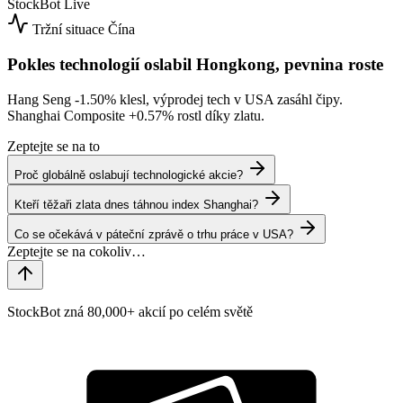
StockBot
Live
Tržní situace
Čína
Pokles technologií oslabil Hongkong, pevnina roste
Hang Seng
-1.50%
klesl, výprodej tech v USA zasáhl čipy.
Shanghai Composite
+0.57%
rostl díky zlatu.
Zeptejte se na to
Proč globálně oslabují technologické akcie?
Kteří těžaři zlata dnes táhnou index Shanghai?
Co se očekává v páteční zprávě o trhu práce v USA?
StockBot zná 80,000+ akcií po celém světě