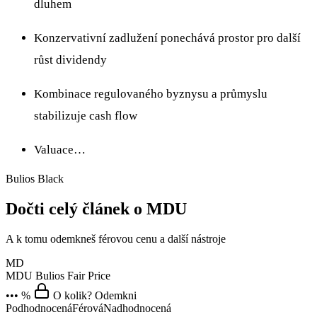
dluhem
Konzervativní zadlužení ponechává prostor pro další
růst dividendy
Kombinace regulovaného byznysu a průmyslu
stabilizuje cash flow
Valuace…
Bulios Black
Dočti celý článek o MDU
A k tomu odemkneš férovou cenu a další nástroje
MD
MDU
Bulios Fair Price
••• %
O kolik? Odemkni
Podhodnocená
Férová
Nadhodnocená