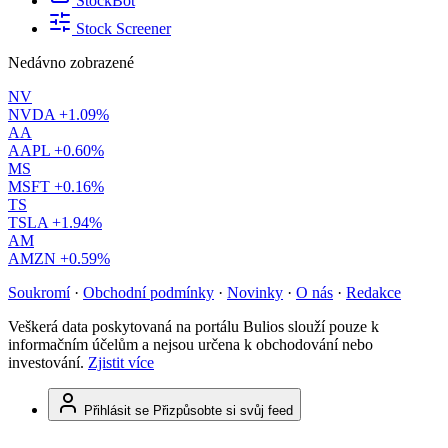
StockBot
Stock Screener
Nedávno zobrazené
NV
NVDA
+1.09%
AA
AAPL
+0.60%
MS
MSFT
+0.16%
TS
TSLA
+1.94%
AM
AMZN
+0.59%
Soukromí
·
Obchodní podmínky
·
Novinky
·
O nás
·
Redakce
Veškerá data poskytovaná na portálu Bulios slouží pouze k
informačním účelům a nejsou určena k obchodování nebo
investování.
Zjistit více
Přihlásit se
Přizpůsobte si svůj feed