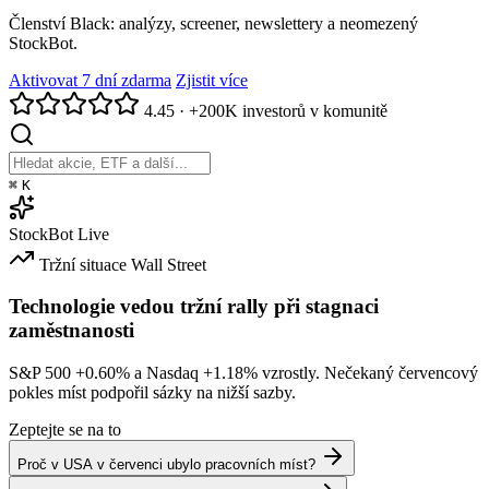
Členství Black: analýzy, screener, newslettery a neomezený
StockBot.
Aktivovat 7 dní zdarma
Zjistit více
4.45
·
+200K investorů v komunitě
⌘
K
StockBot
Live
Tržní situace
Wall Street
Technologie vedou tržní rally při stagnaci
zaměstnanosti
S&P 500
+0.60%
a Nasdaq
+1.18%
vzrostly. Nečekaný červencový
pokles míst podpořil sázky na nižší sazby.
Zeptejte se na to
Proč v USA v červenci ubylo pracovních míst?