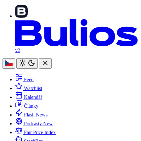
v2
Feed
Watchlist
Kalendář
Články
Flash News
Podcasty
New
Fair Price Index