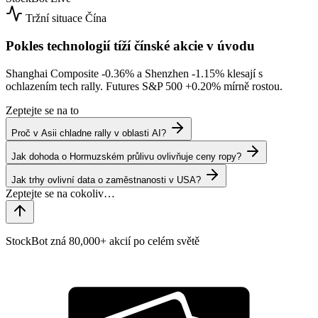
Tržní situace
Čína
Pokles technologií tíží čínské akcie v úvodu
Shanghai Composite
-0.36%
a Shenzhen
-1.15%
klesají s
ochlazením tech rally. Futures S&P 500
+0.20%
mírně rostou.
Zeptejte se na to
Proč v Asii chladne rally v oblasti AI?
Jak dohoda o Hormuzském průlivu ovlivňuje ceny ropy?
Jak trhy ovlivní data o zaměstnanosti v USA?
StockBot zná 80,000+ akcií po celém světě