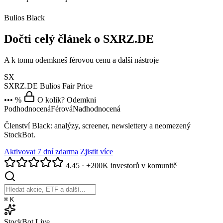
Bulios Black
Dočti celý článek o SXRZ.DE
A k tomu odemkneš férovou cenu a další nástroje
SX
SXRZ.DE
Bulios Fair Price
••• %
O kolik? Odemkni
Podhodnocená
Férová
Nadhodnocená
Členství Black: analýzy, screener, newslettery a neomezený
StockBot.
Aktivovat 7 dní zdarma
Zjistit více
4.45
·
+200K investorů v komunitě
⌘
K
StockBot
Live