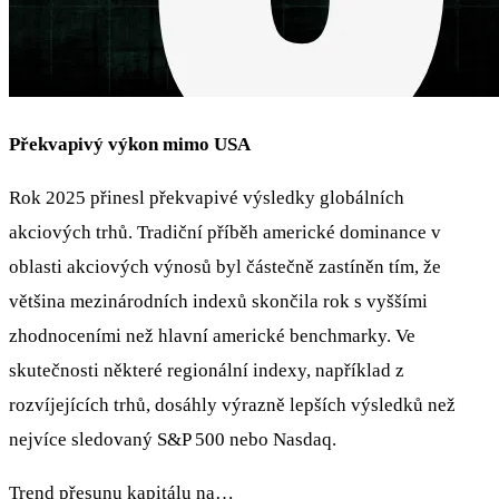
Překvapivý výkon mimo USA
Rok 2025 přinesl překvapivé výsledky globálních
akciových trhů. Tradiční příběh americké dominance v
oblasti akciových výnosů byl částečně zastíněn tím, že
většina mezinárodních indexů skončila rok s vyššími
zhodnoceními než hlavní americké benchmarky. Ve
skutečnosti některé regionální indexy, například z
rozvíjejících trhů, dosáhly výrazně lepších výsledků než
nejvíce sledovaný S&P 500 nebo Nasdaq.
Trend přesunu kapitálu na…