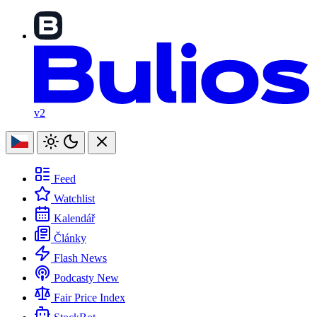
v2
Feed
Watchlist
Kalendář
Články
Flash News
Podcasty
New
Fair Price Index