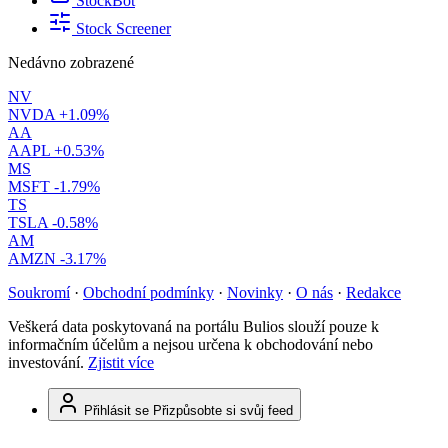
StockBot
Stock Screener
Nedávno zobrazené
NV
NVDA
+1.09%
AA
AAPL
+0.53%
MS
MSFT
-1.79%
TS
TSLA
-0.58%
AM
AMZN
-3.17%
Soukromí
·
Obchodní podmínky
·
Novinky
·
O nás
·
Redakce
Veškerá data poskytovaná na portálu Bulios slouží pouze k
informačním účelům a nejsou určena k obchodování nebo
investování.
Zjistit více
Přihlásit se
Přizpůsobte si svůj feed