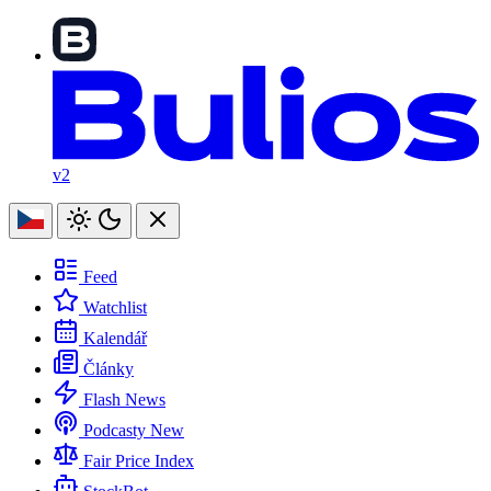
v2
Feed
Watchlist
Kalendář
Články
Flash News
Podcasty
New
Fair Price Index