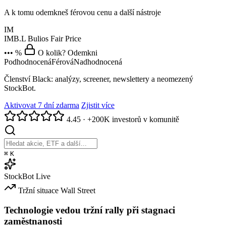
A k tomu odemkneš férovou cenu a další nástroje
IM
IMB.L
Bulios Fair Price
••• %
O kolik? Odemkni
Podhodnocená
Férová
Nadhodnocená
Členství Black: analýzy, screener, newslettery a neomezený
StockBot.
Aktivovat 7 dní zdarma
Zjistit více
4.45
·
+200K investorů v komunitě
⌘
K
StockBot
Live
Tržní situace
Wall Street
Technologie vedou tržní rally při stagnaci
zaměstnanosti