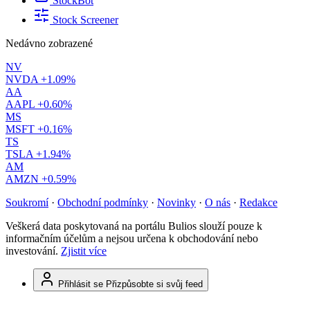
StockBot
Stock Screener
Nedávno zobrazené
NV
NVDA
+1.09%
AA
AAPL
+0.60%
MS
MSFT
+0.16%
TS
TSLA
+1.94%
AM
AMZN
+0.59%
Soukromí
·
Obchodní podmínky
·
Novinky
·
O nás
·
Redakce
Veškerá data poskytovaná na portálu Bulios slouží pouze k
informačním účelům a nejsou určena k obchodování nebo
investování.
Zjistit více
Přihlásit se
Přizpůsobte si svůj feed