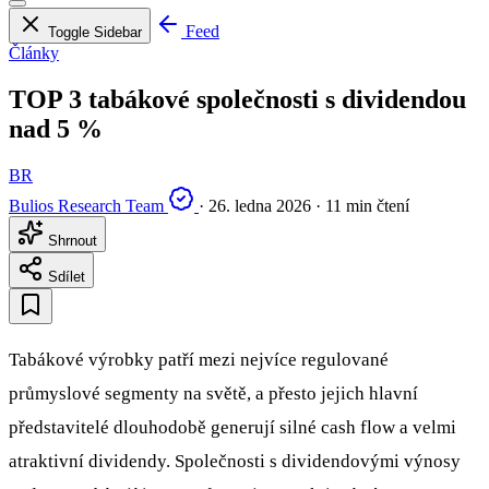
Feed
Toggle Sidebar
Články
TOP 3 tabákové společnosti s dividendou
nad 5 %
BR
Bulios Research Team
·
26. ledna 2026
·
11 min čtení
Shrnout
Sdílet
Tabákové výrobky patří mezi nejvíce regulované
průmyslové segmenty na světě, a přesto jejich hlavní
představitelé dlouhodobě generují silné cash flow a velmi
atraktivní dividendy. Společnosti s dividendovými výnosy