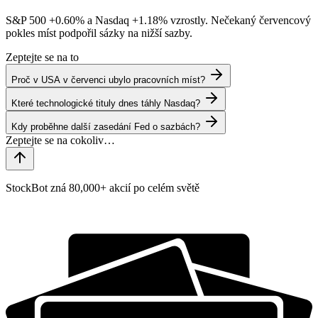
S&P 500
+0.60%
a Nasdaq
+1.18%
vzrostly. Nečekaný červencový
pokles míst podpořil sázky na nižší sazby.
Zeptejte se na to
Proč v USA v červenci ubylo pracovních míst?
Které technologické tituly dnes táhly Nasdaq?
Kdy proběhne další zasedání Fed o sazbách?
StockBot zná 80,000+ akcií po celém světě