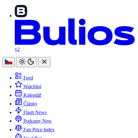
v2
Feed
Watchlist
Kalendář
Články
Flash News
Podcasty
New
Fair Price Index