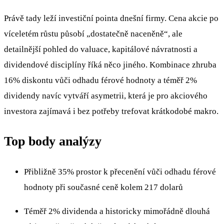
Právě tady leží investiční pointa dnešní firmy. Cena akcie po
víceletém růstu působí „dostatečně naceněně“, ale
detailnější pohled do valuace, kapitálové návratnosti a
dividendové disciplíny říká něco jiného. Kombinace zhruba
16% diskontu vůči odhadu férové hodnoty a téměř 2%
dividendy navíc vytváří asymetrii, která je pro akciového
investora zajímavá i bez potřeby trefovat krátkodobé makro.
Top body analýzy
Přibližně 35% prostor k přecenění vůči odhadu férové
hodnoty při současné ceně kolem 217 dolarů
Téměř 2% dividenda a historicky mimořádně dlouhá