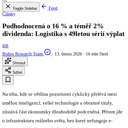
Feed
Toggle Sidebar
Články
Podhodnocená o 16 % a téměř 2%
dividenda: Logistika s 49letou sérií výplat
BR
Bulios Research Team
·
13. února 2026
·
16 min čtení
Shrnout
Sdílet
Na trhu, kde se většina pozornosti cyklicky přelévá mezi
umělou inteligencí, velké technologie a obranné tituly,
zůstává část ekonomiky dlouhodobě podceněná. Přitom jde
o infrastrukturu reálného světa, bez které nefunguje e-