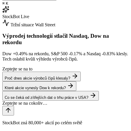
⌘
K
StockBot
Live
Tržní situace
Wall Street
Výprodej technologií stlačil Nasdaq, Dow na
rekordu
Dow
+0.49%
na rekordu, S&P 500
-0.17%
a Nasdaq
-0.83%
klesly.
Tech oslabil kvůli výhledu výrobců čipů.
Zeptejte se na to
Proč dnes akcie výrobců čipů klesaly?
Které akcie vynesly Dow k rekordu?
Co se čeká od zítřejších dat o trhu práce v USA?
StockBot zná 80,000+ akcií po celém světě