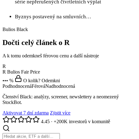
série nepřerušených čtvrtletních výplat
Byznys postavený na smluvních…
Bulios Black
Dočti celý článek o R
A k tomu odemkneš férovou cenu a další nástroje
R
R
Bulios Fair Price
••• %
O kolik? Odemkni
Podhodnocená
Férová
Nadhodnocená
Členství Black: analýzy, screener, newslettery a neomezený
StockBot.
Aktivovat 7 dní zdarma
Zjistit více
4.45
·
+200K investorů v komunitě