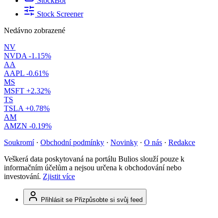
StockBot
Stock Screener
Nedávno zobrazené
NV
NVDA
-1.15%
AA
AAPL
-0.61%
MS
MSFT
+2.32%
TS
TSLA
+0.78%
AM
AMZN
-0.19%
Soukromí
·
Obchodní podmínky
·
Novinky
·
O nás
·
Redakce
Veškerá data poskytovaná na portálu Bulios slouží pouze k
informačním účelům a nejsou určena k obchodování nebo
investování.
Zjistit více
Přihlásit se
Přizpůsobte si svůj feed