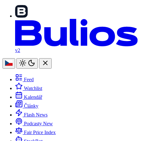
v2
Feed
Watchlist
Kalendář
Články
Flash News
Podcasty
New
Fair Price Index