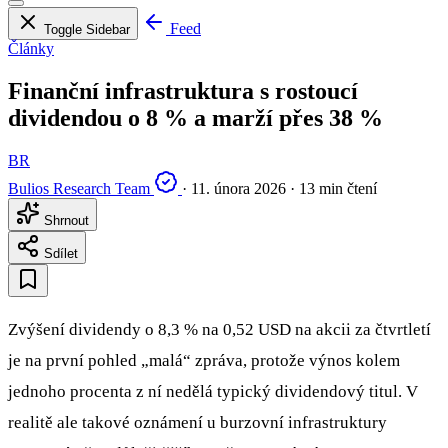
Feed
Toggle Sidebar
Články
Finanční infrastruktura s rostoucí
dividendou o 8 % a marží přes 38 %
BR
Bulios Research Team
·
11. února 2026
·
13 min čtení
Shrnout
Sdílet
Zvýšení dividendy o 8,3 % na 0,52 USD na akcii za čtvrtletí
je na první pohled „malá“ zpráva, protože výnos kolem
jednoho procenta z ní nedělá typický dividendový titul. V
realitě ale takové oznámení u burzovní infrastruktury