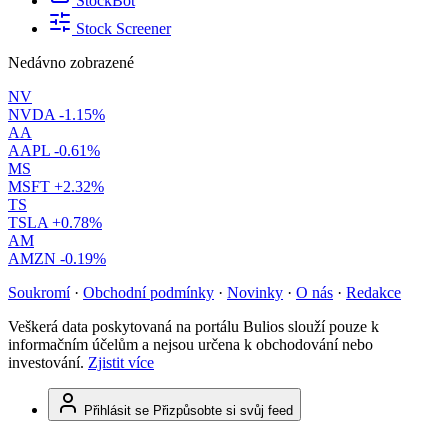
StockBot
Stock Screener
Nedávno zobrazené
NV
NVDA
-1.15%
AA
AAPL
-0.61%
MS
MSFT
+2.32%
TS
TSLA
+0.78%
AM
AMZN
-0.19%
Soukromí
·
Obchodní podmínky
·
Novinky
·
O nás
·
Redakce
Veškerá data poskytovaná na portálu Bulios slouží pouze k
informačním účelům a nejsou určena k obchodování nebo
investování.
Zjistit více
Přihlásit se
Přizpůsobte si svůj feed