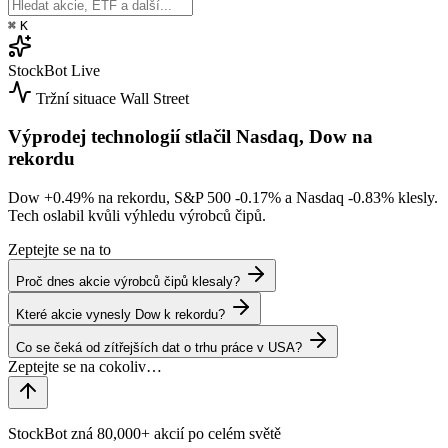
⌘
K
StockBot
Live
Tržní situace
Wall Street
Výprodej technologií stlačil Nasdaq, Dow na
rekordu
Dow
+0.49%
na rekordu, S&P 500
-0.17%
a Nasdaq
-0.83%
klesly.
Tech oslabil kvůli výhledu výrobců čipů.
Zeptejte se na to
Proč dnes akcie výrobců čipů klesaly?
Které akcie vynesly Dow k rekordu?
Co se čeká od zítřejších dat o trhu práce v USA?
StockBot zná 80,000+ akcií po celém světě