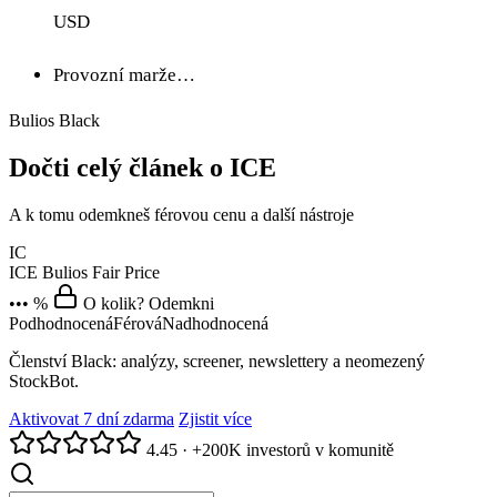
USD
Provozní marže…
Bulios Black
Dočti celý článek o ICE
A k tomu odemkneš férovou cenu a další nástroje
IC
ICE
Bulios Fair Price
••• %
O kolik? Odemkni
Podhodnocená
Férová
Nadhodnocená
Členství Black: analýzy, screener, newslettery a neomezený
StockBot.
Aktivovat 7 dní zdarma
Zjistit více
4.45
·
+200K investorů v komunitě