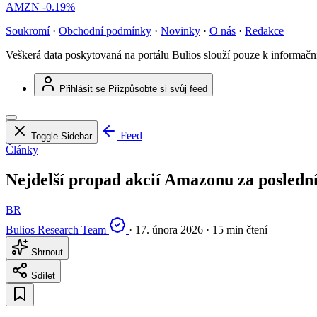
AMZN
-0.19%
Soukromí
·
Obchodní podmínky
·
Novinky
·
O nás
·
Redakce
Veškerá data poskytovaná na portálu Bulios slouží pouze k informač
Přihlásit se
Přizpůsobte si svůj feed
Feed
Toggle Sidebar
Články
Nejdelší propad akcií Amazonu za posledníc
BR
Bulios Research Team
·
17. února 2026
·
15 min čtení
Shrnout
Sdílet