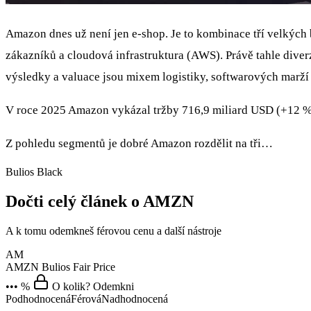
Amazon dnes už není jen e-shop. Je to kombinace tří velkýc
zákazníků a cloudová infrastruktura (AWS). Právě tahle diverz
výsledky a valuace jsou mixem logistiky, softwarových marží 
V roce 2025 Amazon vykázal tržby 716,9 miliard USD (+12 % 
Z pohledu segmentů je dobré Amazon rozdělit na tři…
Bulios Black
Dočti celý článek o AMZN
A k tomu odemkneš férovou cenu a další nástroje
AM
AMZN
Bulios Fair Price
••• %
O kolik? Odemkni
Podhodnocená
Férová
Nadhodnocená