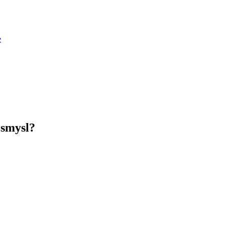
e
 smysl?