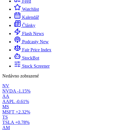
Feed
Watchlist
Kalendář
Články
Flash News
Podcasty
New
Fair Price Index
StockBot
Stock Screener
Nedávno zobrazené
NV
NVDA
-1.15%
AA
AAPL
-0.61%
MS
MSFT
+2.32%
TS
TSLA
+0.78%
AM