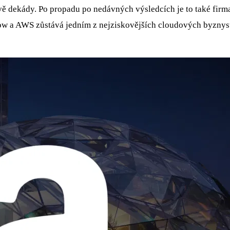
ě dekády. Po propadu po nedávných výsledcích je to také firma,
flow a AWS zůstává jedním z nejziskovějších cloudových byznys