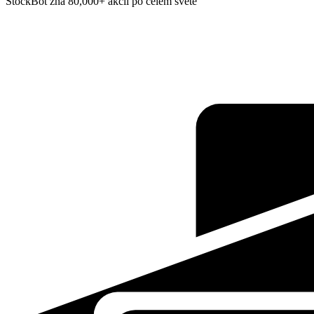
StockBot zná 80,000+ akcií po celém světě