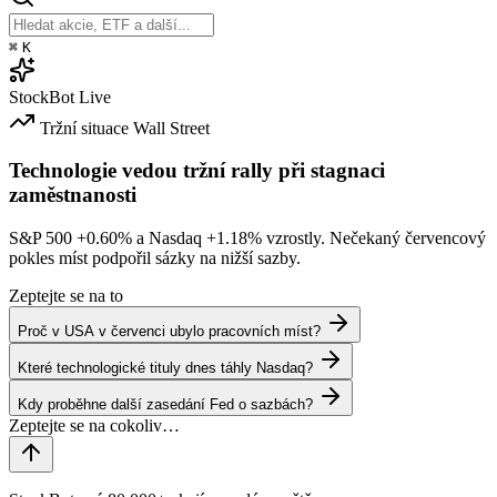
⌘
K
StockBot
Live
Tržní situace
Wall Street
Technologie vedou tržní rally při stagnaci
zaměstnanosti
S&P 500
+0.60%
a Nasdaq
+1.18%
vzrostly. Nečekaný červencový
pokles míst podpořil sázky na nižší sazby.
Zeptejte se na to
Proč v USA v červenci ubylo pracovních míst?
Které technologické tituly dnes táhly Nasdaq?
Kdy proběhne další zasedání Fed o sazbách?