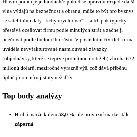
Hlavní pointa je jednoduchá: pokud se opravdu rozjede další
vlna výdajů na bezpečnost a obranu, může to být pro byznys
se satelitními daty „tichý urychlovač“ – a trh pak typicky
přestává oceňovat firmu podle minulých ztrát a začne ji
oceňovat podle budoucího růstu. V posledním čtvrtletí firma
uváděla nevyfakturované nasmlouvané závazky
(objednávky, které se teprve promítnou do tržeb) zhruba 672
milionů dolarů, meziročně výrazně výš, což dává příběhu
úplně jinou míru jistoty než dřív.
Top body analýzy
Hrubá marže kolem
58,9 %
, ale provozní marže stále
záporná
.