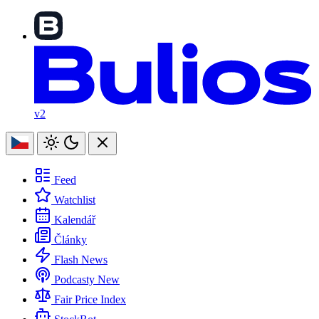
v2
Feed
Watchlist
Kalendář
Články
Flash News
Podcasty
New
Fair Price Index