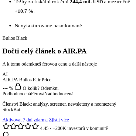
Tržby za fiskální rok činí
244,4 mil. USD
a meziročně
+10,7 %
.
Nevyfakturované nasmlouvané…
Bulios Black
Dočti celý článek o AIR.PA
A k tomu odemkneš férovou cenu a další nástroje
AI
AIR.PA
Bulios Fair Price
••• %
O kolik? Odemkni
Podhodnocená
Férová
Nadhodnocená
Členství Black: analýzy, screener, newslettery a neomezený
StockBot.
Aktivovat 7 dní zdarma
Zjistit více
4.45
·
+200K investorů v komunitě