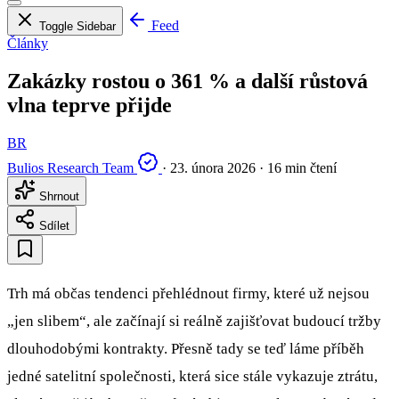
Feed
Toggle Sidebar
Články
Zakázky rostou o 361 % a další růstová
vlna teprve přijde
BR
Bulios Research Team
·
23. února 2026
·
16 min čtení
Shrnout
Sdílet
Trh má občas tendenci přehlédnout firmy, které už nejsou
„jen slibem“, ale začínají si reálně zajišťovat budoucí tržby
dlouhodobými kontrakty. Přesně tady se teď láme příběh
jedné satelitní společnosti, která sice stále vykazuje ztrátu,