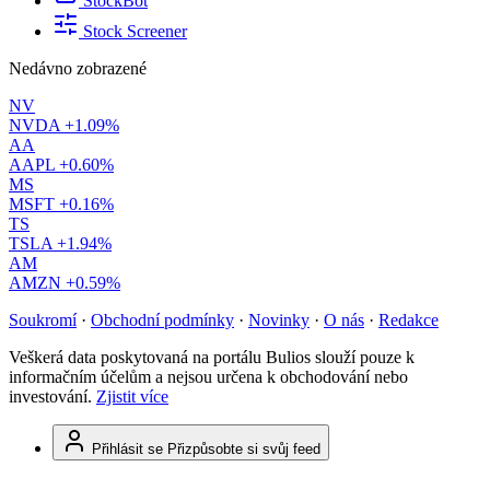
StockBot
Stock Screener
Nedávno zobrazené
NV
NVDA
+1.09%
AA
AAPL
+0.60%
MS
MSFT
+0.16%
TS
TSLA
+1.94%
AM
AMZN
+0.59%
Soukromí
·
Obchodní podmínky
·
Novinky
·
O nás
·
Redakce
Veškerá data poskytovaná na portálu Bulios slouží pouze k
informačním účelům a nejsou určena k obchodování nebo
investování.
Zjistit více
Přihlásit se
Přizpůsobte si svůj feed