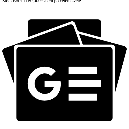
StockBot zná 80,000+ akcií po celém světě