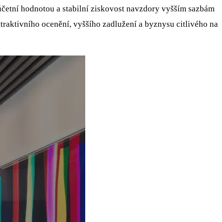
četní hodnotou a stabilní ziskovost navzdory vyšším sazbám
 atraktivního ocenění, vyššího zadlužení a byznysu citlivého na