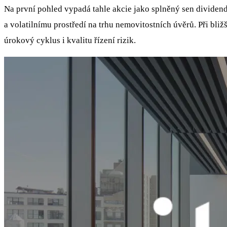
Na první pohled vypadá tahle akcie jako splněný sen divide
a volatilnímu prostředí na trhu nemovitostních úvěrů. Při bliž
úrokový cyklus i kvalitu řízení rizik.