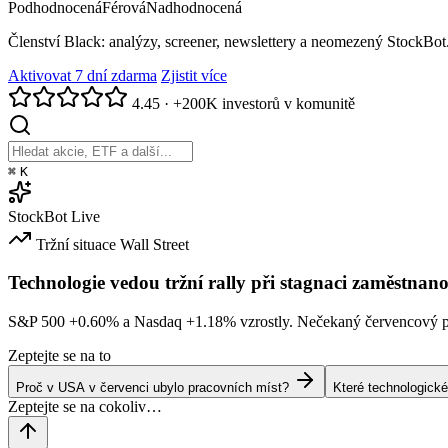
Podhodnocená
Férová
Nadhodnocená
Členství Black: analýzy, screener, newslettery a neomezený StockBot
Aktivovat 7 dní zdarma
Zjistit více
4.45
·
+200K investorů v komunitě
⌘
K
StockBot
Live
Tržní situace
Wall Street
Technologie vedou tržní rally při stagnaci zaměstnano
S&P 500
+0.60%
a Nasdaq
+1.18%
vzrostly. Nečekaný červencový po
Zeptejte se na to
Proč v USA v červenci ubylo pracovních míst?
Které technologické