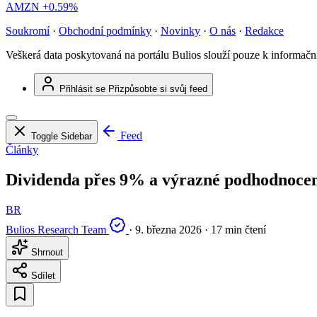
AMZN
+0.59%
Soukromí
·
Obchodní podmínky
·
Novinky
·
O nás
·
Redakce
Veškerá data poskytovaná na portálu Bulios slouží pouze k informač
Přihlásit se
Přizpůsobte si svůj feed
Feed
Toggle Sidebar
Články
Dividenda přes 9% a výrazné podhodnocení:
BR
Bulios Research Team
·
9. března 2026
·
17 min čtení
Shrnout
Sdílet