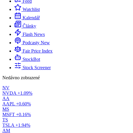
Feed
Watchlist
Kalendář
Články
Flash News
Podcasty
New
Fair Price Index
StockBot
Stock Screener
Nedávno zobrazené
NV
NVDA
+1.09%
AA
AAPL
+0.60%
MS
MSFT
+0.16%
TS
TSLA
+1.94%
AM