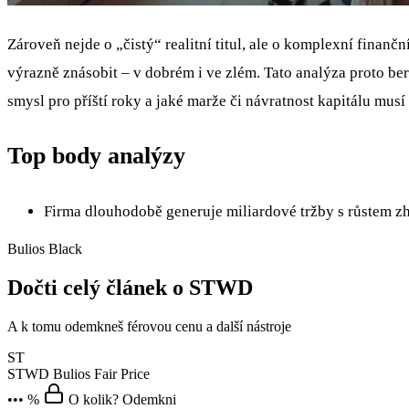
Zároveň nejde o „čistý“ realitní titul, ale o komplexní finanč
výrazně znásobit – v dobrém i ve zlém. Tato analýza proto ber
smysl pro příští roky a jaké marže či návratnost kapitálu mu
Top body analýzy
Firma dlouhodobě generuje miliardové tržby s růstem z
Bulios Black
Dočti celý článek o STWD
A k tomu odemkneš férovou cenu a další nástroje
ST
STWD
Bulios Fair Price
••• %
O kolik? Odemkni