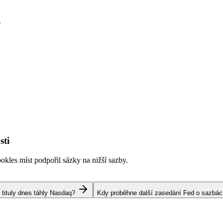
.
sti
kles míst podpořil sázky na nižší sazby.
 tituly dnes táhly Nasdaq?
Kdy proběhne další zasedání Fed o sazbá