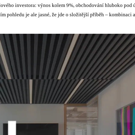
ndového investora: výnos kolem 9%, obchodování hluboko pod ú
ším pohledu je ale jasné, že jde o složitější příběh – kombinaci