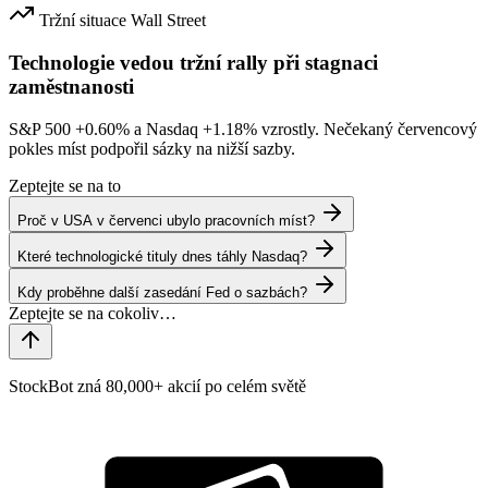
Tržní situace
Wall Street
Technologie vedou tržní rally při stagnaci
zaměstnanosti
S&P 500
+0.60%
a Nasdaq
+1.18%
vzrostly. Nečekaný červencový
pokles míst podpořil sázky na nižší sazby.
Zeptejte se na to
Proč v USA v červenci ubylo pracovních míst?
Které technologické tituly dnes táhly Nasdaq?
Kdy proběhne další zasedání Fed o sazbách?
StockBot zná 80,000+ akcií po celém světě