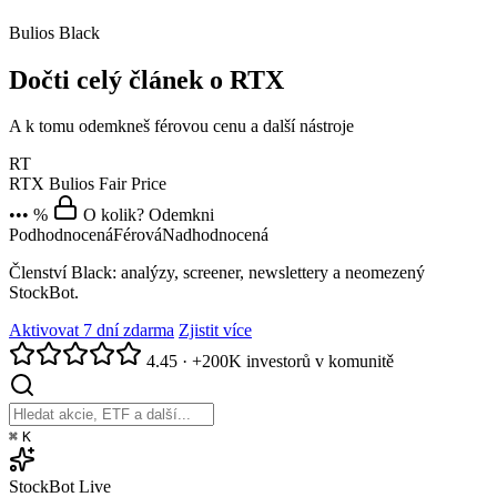
Bulios Black
Dočti celý článek o RTX
A k tomu odemkneš férovou cenu a další nástroje
RT
RTX
Bulios Fair Price
••• %
O kolik? Odemkni
Podhodnocená
Férová
Nadhodnocená
Členství Black: analýzy, screener, newslettery a neomezený
StockBot.
Aktivovat 7 dní zdarma
Zjistit více
4.45
·
+200K investorů v komunitě
⌘
K
StockBot
Live