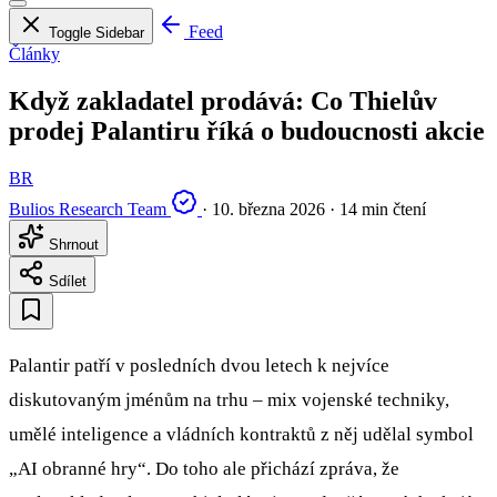
Feed
Toggle Sidebar
Články
Když zakladatel prodává: Co Thielův
prodej Palantiru říká o budoucnosti akcie
BR
Bulios Research Team
·
10. března 2026
·
14 min čtení
Shrnout
Sdílet
Palantir patří v posledních dvou letech k nejvíce
diskutovaným jménům na trhu – mix vojenské techniky,
umělé inteligence a vládních kontraktů z něj udělal symbol
„AI obranné hry“. Do toho ale přichází zpráva, že