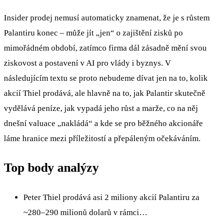
Insider prodej nemusí automaticky znamenat, že je s růstem
Palantiru konec – může jít „jen“ o zajištění zisků po
mimořádném období, zatímco firma dál zásadně mění svou
ziskovost a postavení v AI pro vlády i byznys. V
následujícím textu se proto nebudeme dívat jen na to, kolik
akcií Thiel prodává, ale hlavně na to, jak Palantir skutečně
vydělává peníze, jak vypadá jeho růst a marže, co na něj
dnešní valuace „nakládá“ a kde se pro běžného akcionáře
láme hranice mezi příležitostí a přepáleným očekáváním.
Top body analýzy
Peter Thiel prodává asi 2 miliony akcií Palantiru za
~280–290 milionů dolarů v rámci…