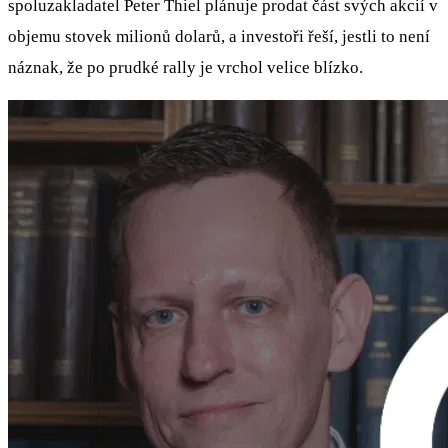
spoluzakladatel Peter Thiel plánuje prodat část svých akcií v
objemu stovek milionů dolarů, a investoři řeší, jestli to není
náznak, že po prudké rally je vrchol velice blízko.