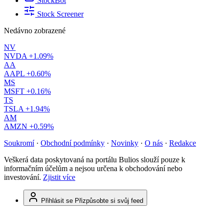
StockBot
Stock Screener
Nedávno zobrazené
NV
NVDA
+1.09%
AA
AAPL
+0.60%
MS
MSFT
+0.16%
TS
TSLA
+1.94%
AM
AMZN
+0.59%
Soukromí
·
Obchodní podmínky
·
Novinky
·
O nás
·
Redakce
Veškerá data poskytovaná na portálu Bulios slouží pouze k
informačním účelům a nejsou určena k obchodování nebo
investování.
Zjistit více
Přihlásit se
Přizpůsobte si svůj feed