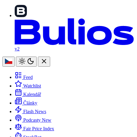
v2
Feed
Watchlist
Kalendář
Články
Flash News
Podcasty
New
Fair Price Index