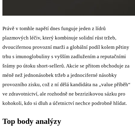
Právě v tomhle napětí dnes funguje jeden z lídrů
plazmových léčiv, který kombinuje solidní růst tržeb,
dvoucifernou provozní marži a globální podíl kolem pětiny
trhu s imunoglobuliny s vyšším zadlužením a reputačními
šrámy po útoku short‑sellerů. Akcie se přitom obchoduje za
méně než jednonásobek tržeb a jednociferné násobky
provozního zisku, což z ní dělá kandidáta na „value příběh“
ve zdravotnictví, ale rozhodně ne bezrizikovou sázku pro
kohokoli, kdo si dluh a účetnictví nechce podrobně hlídat.
Top body analýzy