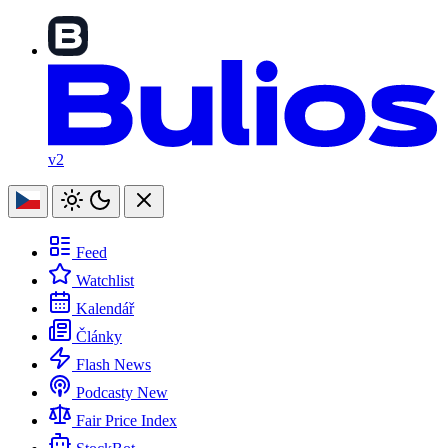
v2
Feed
Watchlist
Kalendář
Články
Flash News
Podcasty
New
Fair Price Index