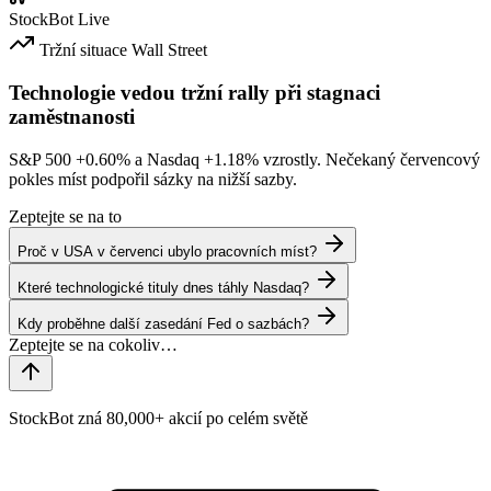
StockBot
Live
Tržní situace
Wall Street
Technologie vedou tržní rally při stagnaci
zaměstnanosti
S&P 500
+0.60%
a Nasdaq
+1.18%
vzrostly. Nečekaný červencový
pokles míst podpořil sázky na nižší sazby.
Zeptejte se na to
Proč v USA v červenci ubylo pracovních míst?
Které technologické tituly dnes táhly Nasdaq?
Kdy proběhne další zasedání Fed o sazbách?
StockBot zná 80,000+ akcií po celém světě