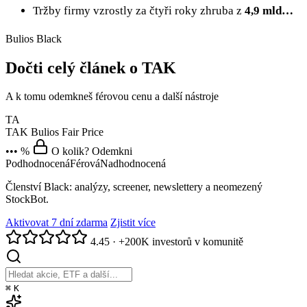
Tržby firmy vzrostly za čtyři roky zhruba z
4,9 mld…
Bulios Black
Dočti celý článek o TAK
A k tomu odemkneš férovou cenu a další nástroje
TA
TAK
Bulios Fair Price
••• %
O kolik? Odemkni
Podhodnocená
Férová
Nadhodnocená
Členství Black: analýzy, screener, newslettery a neomezený
StockBot.
Aktivovat 7 dní zdarma
Zjistit více
4.45
·
+200K investorů v komunitě
⌘
K