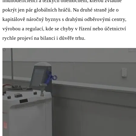
imunodeficiencí a těžkých onemocnění, kterou zvládne
pokrýt jen pár globálních hráčů. Na druhé straně jde o
kapitálově náročný byznys s drahými odběrovými centry,
výrobou a regulací, kde se chyby v řízení nebo účetnictví
rychle projeví na bilanci i důvěře trhu.