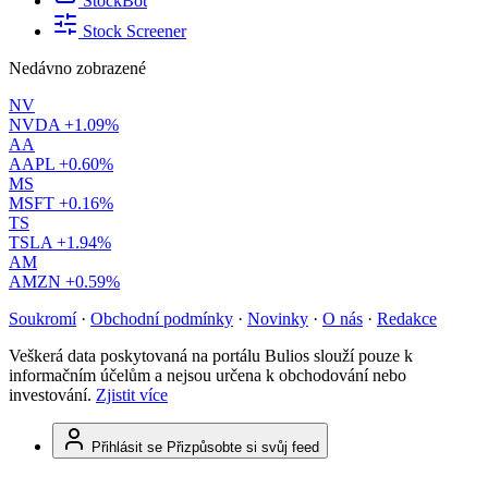
StockBot
Stock Screener
Nedávno zobrazené
NV
NVDA
+1.09%
AA
AAPL
+0.60%
MS
MSFT
+0.16%
TS
TSLA
+1.94%
AM
AMZN
+0.59%
Soukromí
·
Obchodní podmínky
·
Novinky
·
O nás
·
Redakce
Veškerá data poskytovaná na portálu Bulios slouží pouze k
informačním účelům a nejsou určena k obchodování nebo
investování.
Zjistit více
Přihlásit se
Přizpůsobte si svůj feed