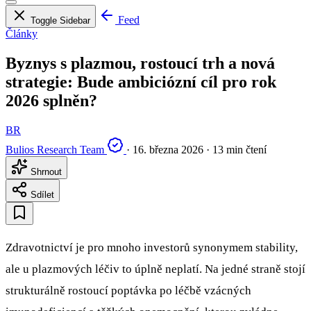
Feed
Toggle Sidebar
Články
Byznys s plazmou, rostoucí trh a nová
strategie: Bude ambiciózní cíl pro rok
2026 splněn?
BR
Bulios Research Team
·
16. března 2026
·
13 min čtení
Shrnout
Sdílet
Zdravotnictví je pro mnoho investorů synonymem stability,
ale u plazmových léčiv to úplně neplatí. Na jedné straně stojí
strukturálně rostoucí poptávka po léčbě vzácných