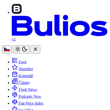
v2
Feed
Watchlist
Kalendář
Články
Flash News
Podcasty
New
Fair Price Index