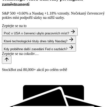
zaměstnanosti
S&P 500
+0.60%
a Nasdaq
+1.18%
vzrostly. Nečekaný červencový
pokles míst podpořil sázky na nižší sazby.
Zeptejte se na to
Proč v USA v červenci ubylo pracovních míst?
Které technologické tituly dnes táhly Nasdaq?
Kdy proběhne další zasedání Fed o sazbách?
StockBot zná 80,000+ akcií po celém světě