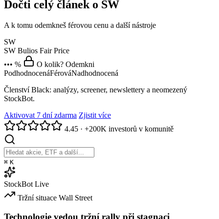
Dočti celý článek o SW
A k tomu odemkneš férovou cenu a další nástroje
SW
SW
Bulios Fair Price
••• %
O kolik? Odemkni
Podhodnocená
Férová
Nadhodnocená
Členství Black: analýzy, screener, newslettery a neomezený
StockBot.
Aktivovat 7 dní zdarma
Zjistit více
4.45
·
+200K investorů v komunitě
⌘
K
StockBot
Live
Tržní situace
Wall Street
Technologie vedou tržní rally při stagnaci