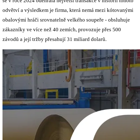
se v roce 2024 odehrála největší transakce v historii tohoto
odvětví a výsledkem je firma, která nemá mezi kótovanými
obalovými hráči srovnatelně velkého soupeře - obsluhuje
zákazníky ve více než 40 zemích, provozuje přes 500
závodů a její tržby přesahují 31 miliard dolarů.