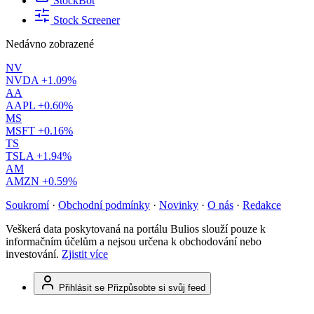
StockBot
Stock Screener
Nedávno zobrazené
NV
NVDA
+1.09%
AA
AAPL
+0.60%
MS
MSFT
+0.16%
TS
TSLA
+1.94%
AM
AMZN
+0.59%
Soukromí
·
Obchodní podmínky
·
Novinky
·
O nás
·
Redakce
Veškerá data poskytovaná na portálu Bulios slouží pouze k
informačním účelům a nejsou určena k obchodování nebo
investování.
Zjistit více
Přihlásit se
Přizpůsobte si svůj feed