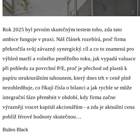
Rok 2025 byl prvním skutečným testem toho, zda tato
ambice funguje v praxi. Náš článek rozebírá, proč firma
překročila svůj závazný synergický cíl a co to znamená pro
výhled marží a volného peněžního toku, jak vypadá valuace
při pohledu za povrchní P/E, proč je přechod od plastů k
papíru strukturálním tahounem, který dnes trh v ceně plně
nezohledňuje, co říkají čísla o bilanci a jak rychle se může
integrační fáze přeměnit v období, kdy firma začne
výrazněji vracet kapitál akcionářům - a zda je aktuální cena
poblíž férové hodnoty skutečnou…
Bulios Black