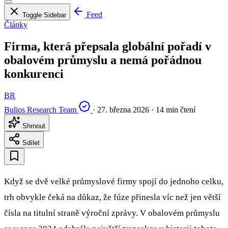
Feed
Toggle Sidebar
Články
Firma, která přepsala globální pořadí v
obalovém průmyslu a nemá pořádnou
konkurenci
BR
Bulios Research Team
·
27. března 2026
·
14 min čtení
Shrnout
Sdílet
Když se dvě velké průmyslové firmy spojí do jednoho celku,
trh obvykle čeká na důkaz, že fúze přinesla víc než jen větší
čísla na titulní straně výroční zprávy. V obalovém průmyslu