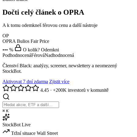
Dočti celý článek o OPRA
A k tomu odemkneš férovou cenu a další nástroje
OP
OPRA
Bulios Fair Price
••• %
O kolik? Odemkni
Podhodnocená
Férová
Nadhodnocená
Členství Black: analýzy, screener, newslettery a neomezený
StockBot.
Aktivovat 7 dní zdarma
Zjistit více
4.45
·
+200K investorů v komunitě
⌘
K
StockBot
Live
Tržní situace
Wall Street