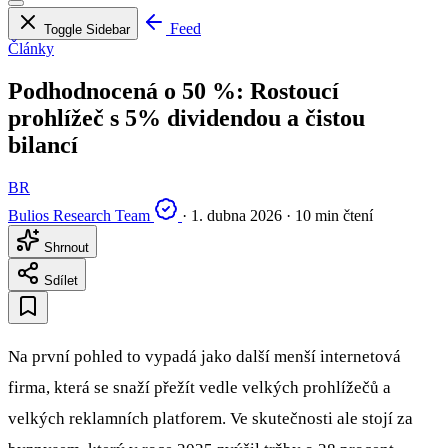
Feed
Toggle Sidebar
Články
Podhodnocená o 50 %: Rostoucí
prohlížeč s 5% dividendou a čistou
bilancí
BR
Bulios Research Team
·
1. dubna 2026
·
10 min čtení
Shrnout
Sdílet
Na první pohled to vypadá jako další menší internetová
firma, která se snaží přežít vedle velkých prohlížečů a
velkých reklamních platforem. Ve skutečnosti ale stojí za