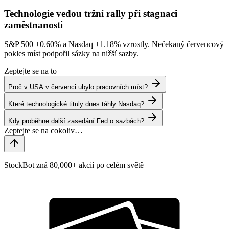
Technologie vedou tržní rally při stagnaci
zaměstnanosti
S&P 500
+0.60%
a Nasdaq
+1.18%
vzrostly. Nečekaný červencový
pokles míst podpořil sázky na nižší sazby.
Zeptejte se na to
Proč v USA v červenci ubylo pracovních míst?
Které technologické tituly dnes táhly Nasdaq?
Kdy proběhne další zasedání Fed o sazbách?
StockBot zná 80,000+ akcií po celém světě