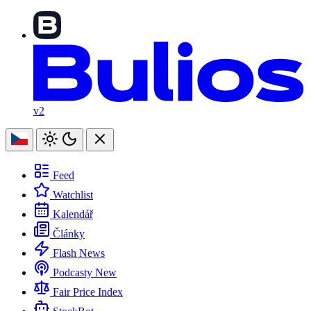
v2
Feed
Watchlist
Kalendář
Články
Flash News
Podcasty
New
Fair Price Index