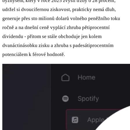
byznysem, který v roce 2025 zvýšil tržby o 28 procent,
udržel si dvoucifernou ziskovost, prakticky nemá dluh,
generuje přes sto milionů dolarů volného peněžního toku
ročně a na dnešní ceně vyplácí zhruba pětiprocentní
dividendu - přitom se stále obchoduje jen kolem
dvanáctinásobku zisku a zhruba s padesátiprocentním
potenciálem k férové hodnotě.