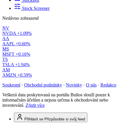
StockBot
Stock Screener
Nedávno zobrazené
NV
NVDA
+1.09%
AA
AAPL
+0.60%
MS
MSFT
+0.16%
TS
TSLA
+1.94%
AM
AMZN
+0.59%
Soukromí
·
Obchodní podmínky
·
Novinky
·
O nás
·
Redakce
Veškerá data poskytovaná na portálu Bulios slouží pouze k
informačním účelům a nejsou určena k obchodování nebo
investování.
Zjistit více
Přihlásit se
Přizpůsobte si svůj feed