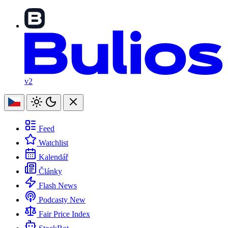
v2
Feed
Watchlist
Kalendář
Články
Flash News
Podcasty
New
Fair Price Index