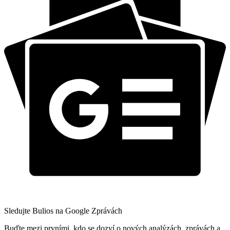
Sledujte Bulios na Google Zprávách
Buďte mezi prvními, kdo se dozví o nových analýzách, zprávách a