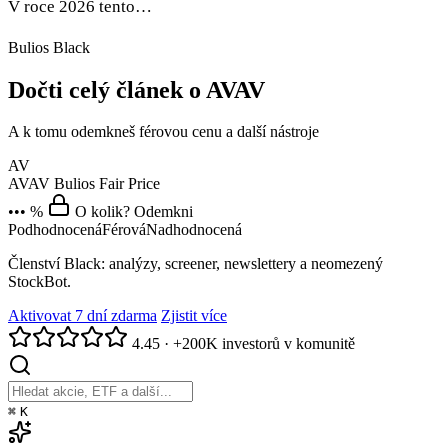
V roce 2026 tento…
Bulios Black
Dočti celý článek o AVAV
A k tomu odemkneš férovou cenu a další nástroje
AV
AVAV
Bulios Fair Price
••• %
O kolik? Odemkni
Podhodnocená
Férová
Nadhodnocená
Členství Black: analýzy, screener, newslettery a neomezený
StockBot.
Aktivovat 7 dní zdarma
Zjistit více
4.45
·
+200K investorů v komunitě
⌘
K