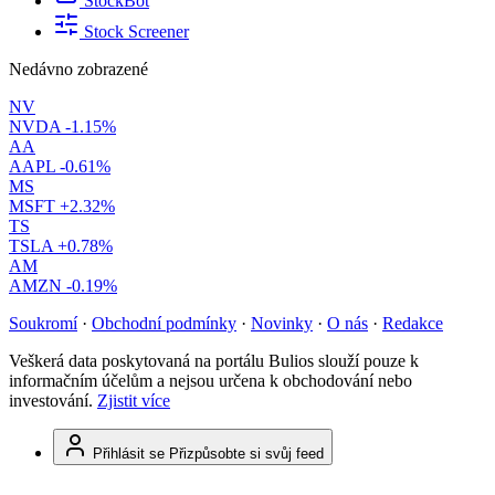
StockBot
Stock Screener
Nedávno zobrazené
NV
NVDA
-1.15%
AA
AAPL
-0.61%
MS
MSFT
+2.32%
TS
TSLA
+0.78%
AM
AMZN
-0.19%
Soukromí
·
Obchodní podmínky
·
Novinky
·
O nás
·
Redakce
Veškerá data poskytovaná na portálu Bulios slouží pouze k
informačním účelům a nejsou určena k obchodování nebo
investování.
Zjistit více
Přihlásit se
Přizpůsobte si svůj feed