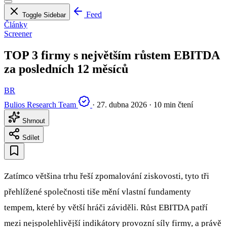
Feed
Toggle Sidebar
Články
Screener
TOP 3 firmy s největším růstem EBITDA
za posledních 12 měsíců
BR
Bulios Research Team
·
27. dubna 2026
·
10 min čtení
Shrnout
Sdílet
Zatímco většina trhu řeší zpomalování ziskovosti, tyto tři
přehlížené společnosti tiše mění vlastní fundamenty
tempem, které by větší hráči záviděli. Růst EBITDA patří
mezi nejspolehlivější indikátory provozní síly firmy, a právě