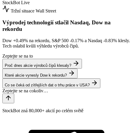
StockBot
Live
Tržní situace
Wall Street
Výprodej technologií stlačil Nasdaq, Dow na
rekordu
Dow
+0.49%
na rekordu, S&P 500
-0.17%
a Nasdaq
-0.83%
klesly.
Tech oslabil kvůli výhledu výrobců čipů.
Zeptejte se na to
Proč dnes akcie výrobců čipů klesaly?
Které akcie vynesly Dow k rekordu?
Co se čeká od zítřejších dat o trhu práce v USA?
StockBot zná 80,000+ akcií po celém světě