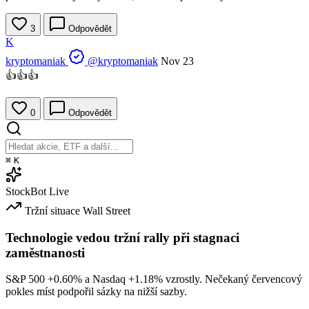
3
Odpovědět
K
kryptomaniak
@kryptomaniak
Nov 23
👍👍👍
0
Odpovědět
⌘
K
StockBot
Live
Tržní situace
Wall Street
Technologie vedou tržní rally při stagnaci
zaměstnanosti
S&P 500
+0.60%
a Nasdaq
+1.18%
vzrostly. Nečekaný červencový
pokles míst podpořil sázky na nižší sazby.