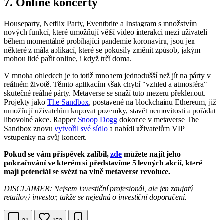
7. Online koncerty
Houseparty, Netflix Party, Eventbrite a Instagram s množstvím
nových funkcí, které umožňují větší video interakci mezi uživateli
během momentálně probíhající pandemie koronaviru, jsou jen
některé z mála aplikací, které se pokusily změnit způsob, jakým
mohou lidé pařit online, i když trčí doma.
V mnoha ohledech je to totiž mnohem jednodušší než jít na párty v
reálném životě. Těmto aplikacím však chybí "vzhled a atmosféra"
skutečné reálné párty. Metaverse se snaží tuto mezeru překlenout.
Projekty jako
The Sandbox
, postavené na blockchainu Ethereum, již
umožňují uživatelům kupovat pozemky, stavět nemovitosti a pořádat
libovolné akce. Rapper
Snoop Dogg
dokonce v metaverse The
Sandbox znovu
vytvořil své sídlo
a nabídl uživatelům VIP
vstupenky na svůj koncert.
Pokud se vám příspěvek zalíbil,
zde
můžete najít jeho
pokračování ve kterém si představíme 5 levných akcií, které
mají potenciál se svézt na vlně metaverse revoluce.
DISCLAIMER: Nejsem investiční profesionál, ale jen zaujatý
retailový investor, takže se nejedná o investiční doporučení.