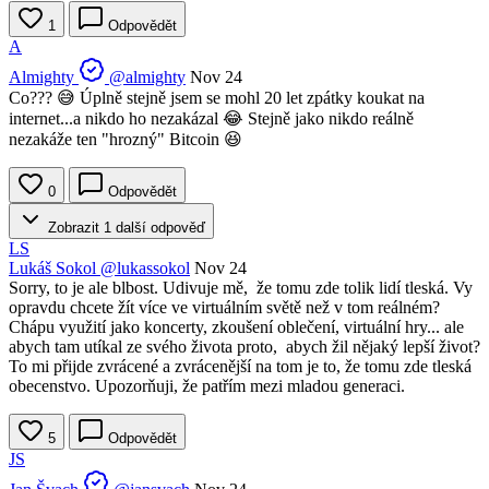
1
Odpovědět
A
Almighty
@almighty
Nov 24
Co??? 😅 Úplně stejně jsem se mohl 20 let zpátky koukat na
internet...a nikdo ho nezakázal 😂 Stejně jako nikdo reálně
nezakáže ten "hrozný" Bitcoin 😆
0
Odpovědět
Zobrazit 1 další odpověď
LS
Lukáš Sokol
@lukassokol
Nov 24
Sorry, to je ale blbost. Udivuje mě, že tomu zde tolik lidí tleská. Vy
opravdu chcete žít více ve virtuálním světě než v tom reálném?
Chápu využití jako koncerty, zkoušení oblečení, virtuální hry... ale
abych tam utíkal ze svého života proto, abych žil nějaký lepší život?
To mi přijde zvrácené a zvrácenější na tom je to, že tomu zde tleská
obecenstvo. Upozorňuji, že patřím mezi mladou generaci.
5
Odpovědět
JS