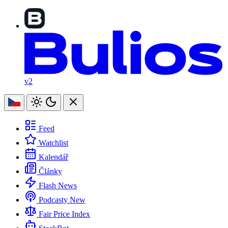
v2
Feed
Watchlist
Kalendář
Články
Flash News
Podcasty
New
Fair Price Index