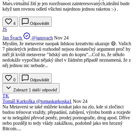
Mars,virtuální žití je jen rozežranost zainteresovaných,ideální bude
když tam rovnou odletí všichni najednou jednou raketou :-) .
4
Odpovědět
JS
Jan Švach
@jansvach
Nov 24
Myslím, že metaverse naopak lidskou kreativitu ukazuje 😄. Vašich
7 plnoletých jedinců rozhodně nejsou dostatečný argument proč by
měl jít kvůli metaverse "lidský um do kopru"...Což to, že někdo
nedokáže vypočítat nějaký úhel v žádném případě neznamená, že z
něj jednou nic nebude...
0
Odpovědět
Zobrazit 1 další odpověď
TK
Tomáš Karkoška
@tomaskarkoska1
Nov 24
Na Metaversi se také můžete koukat jako na zlo, kde si zločinci
budou trénovat vraždy, přepadání, zabíjení, výrobu bomb a rozjede
se tu nelegální převod peněz, prodej pornografie, drog apod. Dříve
nebo později to tedy vlády zakážkou, podobně jako ten hrozný
Bitcoin....