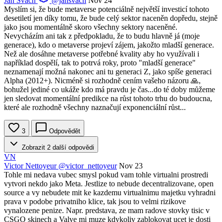
Jan Švach
@jansvach
Nov 24
Myslím si, že bude metaverse potenciálně největší investicí tohoto
desetiletí jen díky tomu, že bude celý sektor naceněn dopředu, stejně
jako jsou momentálně skoro všechny sektory naceněné.
Nevycházím ani tak z předpokladu, že to budu hlavně já (moje
generace), kdo o metaverse projeví zájem, jakožto mladší generace.
Než ale dosáhne metaverse potřebné kvality aby ho využívali i
například dospělí, tak to potrvá roky, proto "mladší generace"
neznamenají možná nakonec ani tu generaci Z, jako spíše generaci
Alpha (2012+). Nicméně si rozhodně cením vašeho názoru 🙏,
bohužel jediné co ukáže kdo má pravdu je čas...do té doby můžeme
jen sledovat momentální predikce na růst tohoto trhu do budoucna,
které ale rozhodně všechny naznačují exponenciální růst...
3
Odpovědět
Zobrazit 2 další odpovědi
VN
Victor Nettoyeur
@victor_nettoyeur
Nov 23
Tohle mi nedava vubec smysl pokud vam tohle virtualni prostredi
vytvori nekdo jako Meta. Jestlize to nebude decentralizovane, open
source a vy nebudete mit ke kazdemu virtualnimu majetku vyhradni
prava v podobe privatniho klice, tak jsou to velmi rizikove
vynalozene penize. Napr. predstava, ze mam radove stovky tisic v
CSGO skinech a Valve mi muze kdykoliv zablokovat ucet je dosti