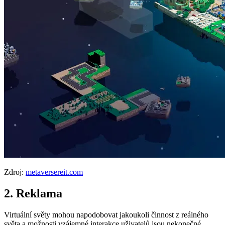
Zdroj:
metaversereit.com
2. Reklama
Virtuální světy mohou napodobovat jakoukoli činnost z reálného
světa a možnosti vzájemné interakce uživatelů jsou nekonečné.