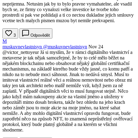
neprijemna. Netusim jak by to bylo pravne vymahatelne, ale vsadil
bych se, ze firmy co vynalozi velke investice ke tvorbe toho
prostredi si pak vse pohlidaji a ti co nectou dukladne jejich smlouvy
vcetne tech malych pismen muzou byt nemile prekvapeni.
3
Odpovědět
M
muskuvnevlastnisyn
@muskuvnevlastnisyn
Nov 24
@victor_nettoyeur
Já si myslím, že v rámci digitálního vlastnictví a
metaverse je tak nějak samozřejmé, že by to celé mělo běžet na
nějakém blockchainu nebo obsahovat nějaký globální certifikační
mechanismus, na základě kterého bude vždy jasné, co komu patří a
nikdo na to nebude moci sáhnout. Jinak to nedává smysl. Musí to
imitovat vlastnictví reálné věci a reálnou nemovitost nebo obraz mi
taky jen tak architekt nebo malíř nemůže vzít, když jsem za ně
zaplatil. V případě digitálních věci to musí fungovat stejně. Něco
jako když mám nakoupeny akcie na vlastní jméno a uloženy v
depozitáři mimo dosah brokera, takže bez ohledu na jeho krach
nebo záměr jsou to moje akcie na moje jméno, na které sahat
nemůže. A aby mohlo digitální vlastnictví opravdu fungovat, bude
zapotřebí něco na způsob NFT, to znamená neprůstřelný ověřovací
protokol, který bude platný globálně a na kterém se všichni
shodneme.