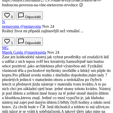
https://bulios.com/status/2713-5-stale-levnych-akcii-ktere-se-v-
budoucnu-povezou-na-vlne-metaverse-revoluce 😉
0
Odpovědět
N
nemavoms
@nemavoms
Nov 24
Reálný život mi připadá zajímavější než virtuální ...
1
Odpovědět
MG
Marek Gajda
@marekgajda
Nov 24
Zase jen krátkodobý nástroj jak vybrat prostředky od zoufalých lidí
a udělat z nich tupou zvěř bez kreativity.Samozřejmě tam budou
sekce pozitivní ,jako architektura před výstavbou atd. Fyzikální
vlastnosti těla a pochodové myšlenky neošidíte a lidský um půjde do
kopru.Pro příklad uvedu realitu z dnešního dopoledne,mám tady 7
plnoletých jedinců v maturitním oboru a nedokážou po čtyřech
letech si představit jízdu nástroje v materiálu tvaru kvádru.A to po
nich chci jen základní ojetí hran jedné strany tohoto kvádru. Nástroj
je pod úhlem a zešikmí dané hrany na té jedné straně daným úhlem
a hloubkou,kterou znají. Jediné co musí vypočíst je, jak hluboko
nástroj má zajet pod daným úhlem.Uběhly čtyři hodiny a nikdo není
hotov. Za chvíli bude v ČR 3mil důchodců a tohleto to má uživit,no
můj názor je se vrátit k soběstačnosti.A takové úlety jako mise na