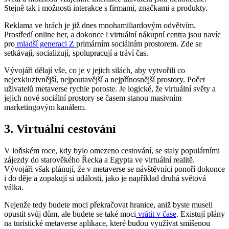
Stejně tak i možnosti interakce s firmami, značkami a produkty.
Reklama ve hrách je již dnes mnohamiliardovým odvětvím.
Prostředí online her, a dokonce i virtuální nákupní centra jsou navíc
pro
mladší generaci Z
primárním sociálním prostorem. Zde se
setkávají, socializují, spolupracují a tráví čas.
Vývojáři dělají vše, co je v jejich silách, aby vytvořili co
nejexkluzivnější, nejpoutavější a nejpřínosnější prostory. Počet
uživatelů metaverse rychle poroste. Je logické, že virtuální světy a
jejich nové sociální prostory se časem stanou masivním
marketingovým kanálem.
3. Virtuální cestování
V loňském roce, kdy bylo omezeno cestování, se staly populárními
zájezdy do starověkého Řecka a Egypta ve virtuální realitě.
Vývojáři však plánují, že v metaverse se návštěvníci ponoří dokonce
i do děje a zopakují si události, jako je například druhá světová
válka.
Nejenže tedy budete moci překračovat hranice, aniž byste museli
opustit svůj dům, ale budete se také moci
vrátit v čase
. Existují plány
na turistické metaverse aplikace, které budou využívat smíšenou