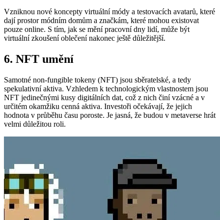
Vzniknou nové koncepty virtuální módy a testovacích avatarů, které
dají prostor módním domům a značkám, které mohou existovat
pouze online. S tím, jak se mění pracovní dny lidí, může být
virtuální zkoušení oblečení nakonec ještě důležitější.
6. NFT umění
Samotné non-fungible tokeny (NFT) jsou sběratelské, a tedy
spekulativní aktiva. Vzhledem k technologickým vlastnostem jsou
NFT jedinečnými kusy digitálních dat, což z nich činí vzácné a v
určitém okamžiku cenná aktiva. Investoři očekávají, že jejich
hodnota v průběhu času poroste. Je jasná, že budou v metaverse hrát
velmi důležitou roli.