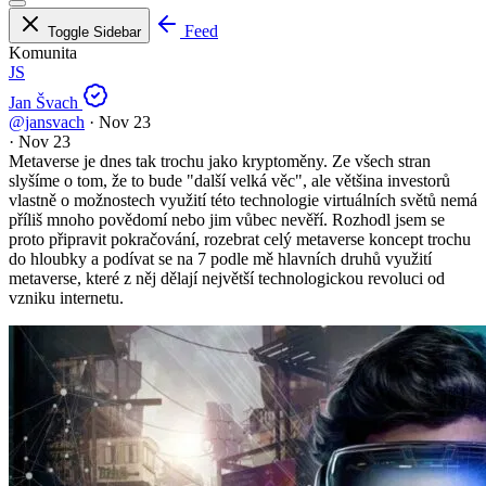
Feed
Toggle Sidebar
Komunita
JS
Jan Švach
@jansvach
·
Nov 23
·
Nov 23
Metaverse je dnes tak trochu jako kryptoměny. Ze všech stran
slyšíme o tom, že to bude "další velká věc", ale většina investorů
vlastně o možnostech využití této technologie virtuálních světů nemá
příliš mnoho povědomí nebo jim vůbec nevěří. Rozhodl jsem se
proto připravit pokračování, rozebrat celý metaverse koncept trochu
do hloubky a podívat se na 7 podle mě hlavních druhů využití
metaverse, které z něj dělají největší technologickou revoluci od
vzniku internetu.