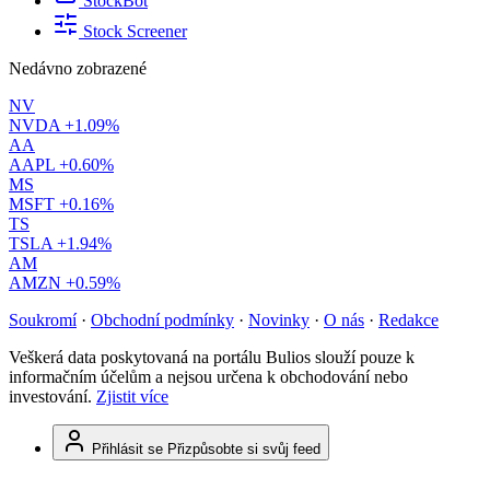
StockBot
Stock Screener
Nedávno zobrazené
NV
NVDA
+1.09%
AA
AAPL
+0.60%
MS
MSFT
+0.16%
TS
TSLA
+1.94%
AM
AMZN
+0.59%
Soukromí
·
Obchodní podmínky
·
Novinky
·
O nás
·
Redakce
Veškerá data poskytovaná na portálu Bulios slouží pouze k
informačním účelům a nejsou určena k obchodování nebo
investování.
Zjistit více
Přihlásit se
Přizpůsobte si svůj feed