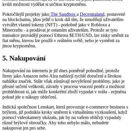
kvůli možnosti vydělat si určitou kryptoměnu.
Pokročilejší projekty jako
The Sandbox
a
Decentraland
, postavené
na blockchainu, jdou ještě o krok dál tím, že umožňují uživatelům
vytvářet vlastní tokeny (NFT) - podobně jako v Robloxu a
Minecraftu - a prodávat je ostatním uživatelům. Protože se tyto
transakce provádějí pomocí Etherea
$ETH/USD
, lze zisky směnit za
fiat měnu, kterou lze použít v reálném světě, nebo je vyměnit za
jinou kryptoměnu.
5. Nakupování
Nakupování na internetu je již dnes poměrně pohodlné, protože
firmy jako Amazon nebo Alza nabízejí rychlé doručení a širokou
nabídku značek. Stále však zůstávají nevyřešené problémy, jako je
přesné určení velikosti, závady v procesu vracení peněz a možnost
prohlédnout si, jak může konkrétní zboží vypadat v reálu - zejména
pokud jde o nákupy oblečení.
Indická společnost Lenskart, která provozuje e-commerce business s
brýlemi, již podnikla kroky směrem k virtuálnímu vyzkoušení, když
pomocí videokamery ukázala, jak by na vašem obličeji vypadaly
různé brýlové obroučky. Aby toho nebylo málo, nebudete
nakupovat jen pro sebe.