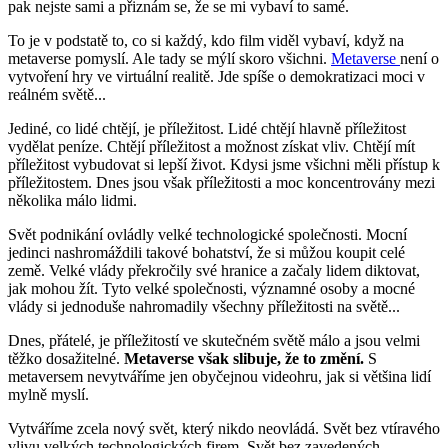
pak nejste sami a přiznám se, že se mi vybaví to samé.
To je v podstatě to, co si každý, kdo film viděl vybaví, když na
metaverse pomyslí. Ale tady se mýlí skoro všichni.
Metaverse
není o
vytvoření hry ve virtuální realitě. Jde spíše o demokratizaci moci v
reálném světě...
Jediné, co lidé chtějí, je příležitost. Lidé chtějí hlavně příležitost
vydělat peníze. Chtějí příležitost a možnost získat vliv. Chtějí mít
příležitost vybudovat si lepší život. Kdysi jsme všichni měli přístup k
příležitostem. Dnes jsou však příležitosti a moc koncentrovány mezi
několika málo lidmi.
Svět podnikání ovládly velké technologické společnosti. Mocní
jedinci nashromáždili takové bohatství, že si můžou koupit celé
země. Velké vlády překročily své hranice a začaly lidem diktovat,
jak mohou žít. Tyto velké společnosti, významné osoby a mocné
vlády si jednoduše nahromadily všechny příležitosti na světě...
Dnes, přátelé, je příležitostí ve skutečném světě málo a jsou velmi
těžko dosažitelné.
Metaverse však slibuje, že to změní.
S
metaversem nevytváříme jen obyčejnou videohru, jak si většina lidí
mylně myslí.
Vytváříme zcela nový svět, který nikdo neovládá. Svět bez vtíravého
vlivu velkých technologických firem. Svět bez zavedených