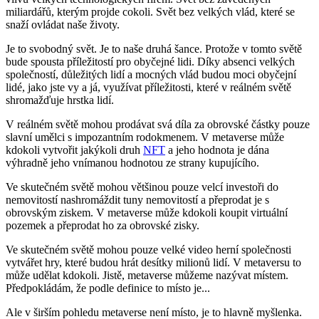
miliardářů, kterým projde cokoli. Svět bez velkých vlád, které se
snaží ovládat naše životy.
Je to svobodný svět. Je to naše druhá šance. Protože v tomto světě
bude spousta příležitostí pro obyčejné lidi. Díky absenci velkých
společností, důležitých lidí a mocných vlád budou moci obyčejní
lidé, jako jste vy a já, využívat příležitosti, které v reálném světě
shromažďuje hrstka lidí.
V reálném světě mohou prodávat svá díla za obrovské částky pouze
slavní umělci s impozantním rodokmenem. V metaverse může
kdokoli vytvořit jakýkoli druh
NFT
a jeho hodnota je dána
výhradně jeho vnímanou hodnotou ze strany kupujícího.
Ve skutečném světě mohou většinou pouze velcí investoři do
nemovitostí nashromáždit tuny nemovitostí a přeprodat je s
obrovským ziskem. V metaverse může kdokoli koupit virtuální
pozemek a přeprodat ho za obrovské zisky.
Ve skutečném světě mohou pouze velké video herní společnosti
vytvářet hry, které budou hrát desítky milionů lidí. V metaversu to
může udělat kdokoli. Jistě, metaverse můžeme nazývat místem.
Předpokládám, že podle definice to místo je...
Ale v širším pohledu metaverse není místo, je to hlavně myšlenka.