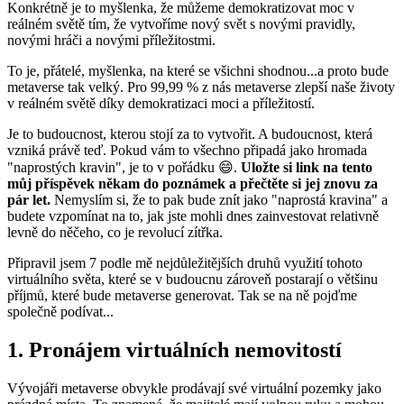
Konkrétně je to myšlenka, že můžeme demokratizovat moc v
reálném světě tím, že vytvoříme nový svět s novými pravidly,
novými hráči a novými příležitostmi.
To je, přátelé, myšlenka, na které se všichni shodnou...a proto bude
metaverse tak velký. Pro 99,99 % z nás metaverse zlepší naše životy
v reálném světě díky demokratizaci moci a příležitostí.
Je to budoucnost, kterou stojí za to vytvořit. A budoucnost, která
vzniká právě teď. Pokud vám to všechno připadá jako hromada
"naprostých kravin", je to v pořádku 😄.
Uložte si link na tento
můj příspěvek někam do poznámek a přečtěte si jej znovu za
pár let.
Nemyslím si, že to pak bude znít jako "naprostá kravina" a
budete vzpomínat na to, jak jste mohli dnes zainvestovat relativně
levně do něčeho, co je revolucí zítřka.
Připravil jsem 7 podle mě nejdůležitějších druhů využití tohoto
virtuálního světa, které se v budoucnu zároveň postarají o většinu
příjmů, které bude metaverse generovat. Tak se na ně pojďme
společně podívat...
1. Pronájem virtuálních nemovitostí
Vývojáři metaverse obvykle prodávají své virtuální pozemky jako