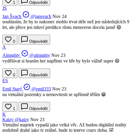
1
Odpovědět
JS
Jan Švach
@jansvach
Nov 24
souhlasím, že by to nakonec mohlo trvat déle než jen následujících 9
let, ale přece jen mluví predikce růstu metaverse docela jasně 😄
0
Odpovědět
A
Almighty
@almighty
Nov 23
vydělávat si hraním her napřímo ve hře by bylo vážně super 😄
0
Odpovědět
ES
Emil Starý
@emil333
Nov 23
na virtuální pozemky a nemovitosti se upřímně těším 😁
1
Odpovědět
K
Kaizy
@kaizy
Nov 23
Virtuální majetek vypadá jako velká věc. Až budou digitální reality
podobně drahé jako ty reálné, bude to teprve crazy doba. 🤣