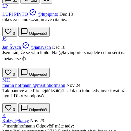
31
152
LP
LUPI PINTO
@lupipinto
Dec 18
dikes za clanok..zaujimave citanie..
0
Odpovědět
JS
Jan Švach
@jansvach
Dec 18
Jsem rád, že se vám líbilo. Na
@kevinporters
najdete celou sérii na
metaverse 👍
0
Odpovědět
MH
martin hofmann
@martinhofmann
Nov 24
Tak pánové a teď to nejdůležitější... Jak do toho tedy investovat už
nyní? Díky za odpověď.
0
Odpovědět
K
Kaizy
@kaizy
Nov 29
@martinhofmann
Odpověď máte tady: