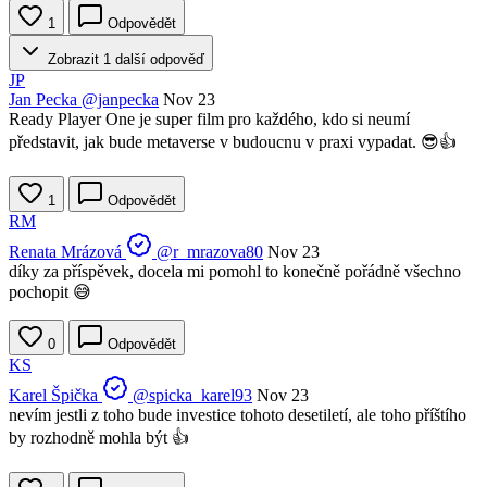
1
Odpovědět
Zobrazit 1 další odpověď
JP
Jan Pecka
@janpecka
Nov 23
Ready Player One je super film pro každého, kdo si neumí
představit, jak bude metaverse v budoucnu v praxi vypadat. 😎👍
1
Odpovědět
RM
Renata Mrázová
@r_mrazova80
Nov 23
díky za příspěvek, docela mi pomohl to konečně pořádně všechno
pochopit 😅
0
Odpovědět
KS
Karel Špička
@spicka_karel93
Nov 23
nevím jestli z toho bude investice tohoto desetiletí, ale toho příštího
by rozhodně mohla být 👍