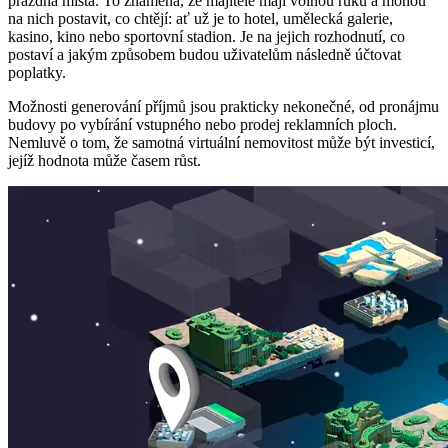
prázdná místa. To znamená, že majitelé mají volnou ruku a mohou
na nich postavit, co chtějí: ať už je to hotel, umělecká galerie,
kasino, kino nebo sportovní stadion. Je na jejich rozhodnutí, co
postaví a jakým způsobem budou uživatelům následně účtovat
poplatky.
Možnosti generování příjmů jsou prakticky nekonečné, od pronájmu
budovy po vybírání vstupného nebo prodej reklamních ploch.
Nemluvě o tom, že samotná virtuální nemovitost může být investicí,
jejíž hodnota může časem růst.