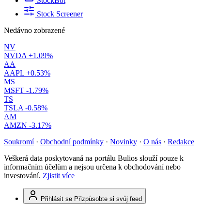
StockBot
Stock Screener
Nedávno zobrazené
NV
NVDA
+1.09%
AA
AAPL
+0.53%
MS
MSFT
-1.79%
TS
TSLA
-0.58%
AM
AMZN
-3.17%
Soukromí
·
Obchodní podmínky
·
Novinky
·
O nás
·
Redakce
Veškerá data poskytovaná na portálu Bulios slouží pouze k
informačním účelům a nejsou určena k obchodování nebo
investování.
Zjistit více
Přihlásit se
Přizpůsobte si svůj feed