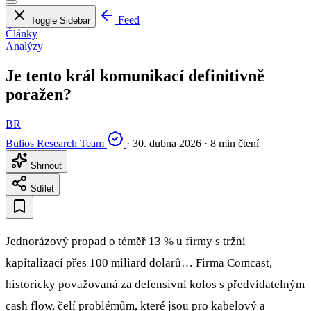
Feed
Toggle Sidebar
Články
Analýzy
Je tento král komunikací definitivně
poražen?
BR
Bulios Research Team
·
30. dubna 2026
·
8 min čtení
Shrnout
Sdílet
Jednorázový propad o téměř 13 % u firmy s tržní
kapitalizací přes 100 miliard dolarů… Firma Comcast,
historicky považovaná za defensivní kolos s předvídatelným
cash flow, čelí problémům, které jsou pro kabelový a