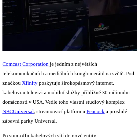
Comcast Corporation
je jedním z největších
telekomunikačních a mediálních konglomerátů na světě. Pod
značkou
Xfinity
poskytuje širokopásmový internet,
kabelovou televizi a mobilní služby přibližně 30 milionům
domácností v USA. Vedle toho vlastní studiový komplex
NBCUniversal
, streamovací platformu
Peacock
a proslulé
zábavní parky Universal.
Po spin-offu kabelových sítí do nové entity…