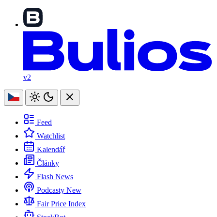
v2
Feed
Watchlist
Kalendář
Články
Flash News
Podcasty
New
Fair Price Index