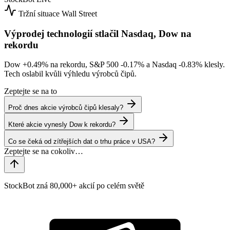
Tržní situace
Wall Street
Výprodej technologií stlačil Nasdaq, Dow na
rekordu
Dow
+0.49%
na rekordu, S&P 500
-0.17%
a Nasdaq
-0.83%
klesly.
Tech oslabil kvůli výhledu výrobců čipů.
Zeptejte se na to
Proč dnes akcie výrobců čipů klesaly?
Které akcie vynesly Dow k rekordu?
Co se čeká od zítřejších dat o trhu práce v USA?
StockBot zná 80,000+ akcií po celém světě