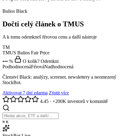
Bulios Black
Dočti celý článek o TMUS
A k tomu odemkneš férovou cenu a další nástroje
TM
TMUS
Bulios Fair Price
••• %
O kolik? Odemkni
Podhodnocená
Férová
Nadhodnocená
Členství Black: analýzy, screener, newslettery a neomezený
StockBot.
Aktivovat 7 dní zdarma
Zjistit více
4.45
·
+200K investorů v komunitě
⌘
K
StockBot
Live