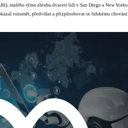
ARI), malého týmu zhruba dvaceti lidí v San Diegu a New Yorku
t dokázal rozumět, předvídat a přizpůsobovat se lidskému chován