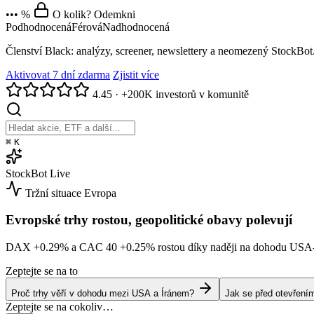
••• %
O kolik? Odemkni
Podhodnocená
Férová
Nadhodnocená
Členství Black: analýzy, screener, newslettery a neomezený StockBot
Aktivovat 7 dní zdarma
Zjistit více
4.45
·
+200K investorů v komunitě
⌘
K
StockBot
Live
Tržní situace
Evropa
Evropské trhy rostou, geopolitické obavy polevují
DAX
+0.29%
a CAC 40
+0.25%
rostou díky naději na dohodu USA
Zeptejte se na to
Proč trhy věří v dohodu mezi USA a Íránem?
Jak se před otevřením