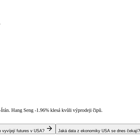
.
-Írán. Hang Seng
-1.96%
klesá kvůli výprodeji čipů.
 vyvíjejí futures v USA?
Jaká data z ekonomiky USA se dnes čekají?