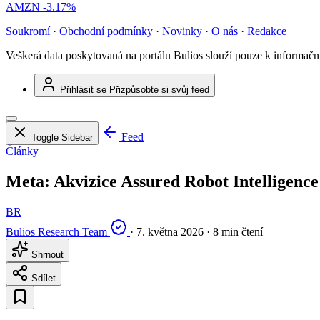
AMZN
-3.17%
Soukromí
·
Obchodní podmínky
·
Novinky
·
O nás
·
Redakce
Veškerá data poskytovaná na portálu Bulios slouží pouze k informač
Přihlásit se
Přizpůsobte si svůj feed
Feed
Toggle Sidebar
Články
Meta: Akvizice Assured Robot Intelligenc
BR
Bulios Research Team
·
7. května 2026
·
8 min čtení
Shrnout
Sdílet