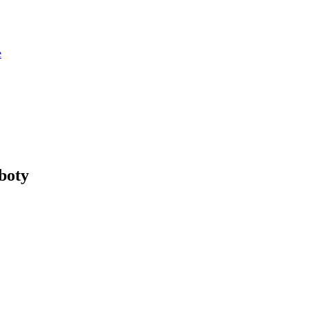
e
boty