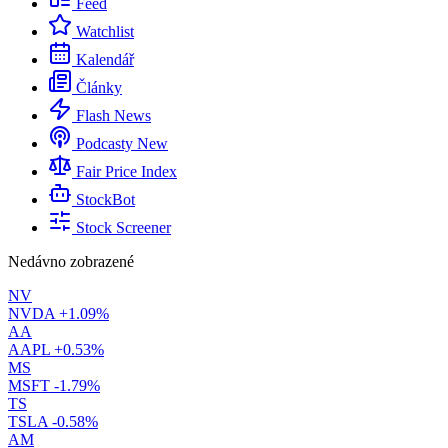
Feed
Watchlist
Kalendář
Články
Flash News
Podcasty
New
Fair Price Index
StockBot
Stock Screener
Nedávno zobrazené
NV
NVDA
+1.09%
AA
AAPL
+0.53%
MS
MSFT
-1.79%
TS
TSLA
-0.58%
AM