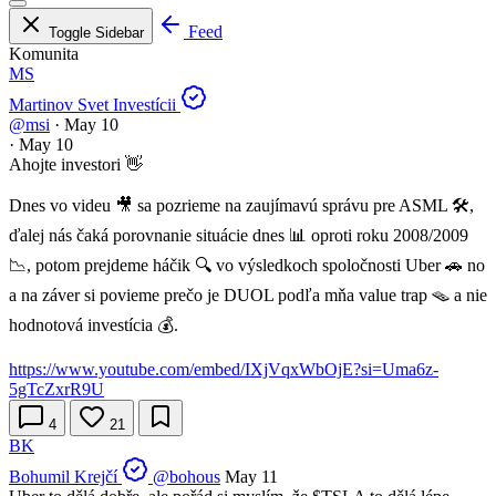
Feed
Toggle Sidebar
Komunita
MS
Martinov Svet Investícii
@msi
·
May 10
·
May 10
Ahojte investori 👋
Dnes vo videu 🎥 sa pozrieme na zaujímavú správu pre ASML 🛠️,
ďalej nás čaká porovnanie situácie dnes 📊 oproti roku 2008/2009
📉, potom prejdeme háčik 🔍 vo výsledkoch spoločnosti Uber 🚗 no
a na záver si povieme prečo je DUOL podľa mňa value trap 🪤 a nie
hodnotová investícia 💰.
https://www.youtube.com/embed/IXjVqxWbOjE?si=Uma6z-
5gTcZxrR9U
4
21
BK
Bohumil Krejčí
@bohous
May 11