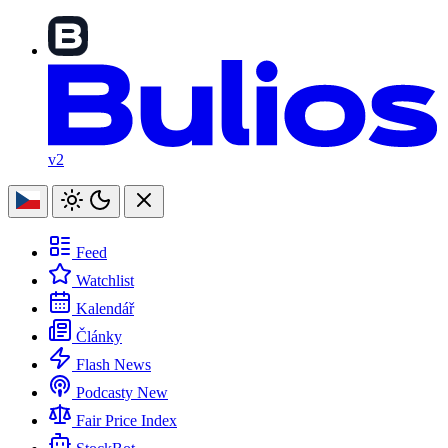
v2
Feed
Watchlist
Kalendář
Články
Flash News
Podcasty
New
Fair Price Index