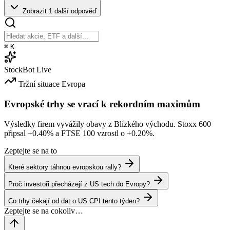
Zobrazit 1 další odpověď
⌘
K
StockBot
Live
Tržní situace
Evropa
Evropské trhy se vrací k rekordním maximům
Výsledky firem vyvážily obavy z Blízkého východu. Stoxx 600
připsal
+0.40%
a FTSE 100 vzrostl o
+0.20%
.
Zeptejte se na to
Které sektory táhnou evropskou rally?
Proč investoři přecházejí z US tech do Evropy?
Co trhy čekají od dat o US CPI tento týden?