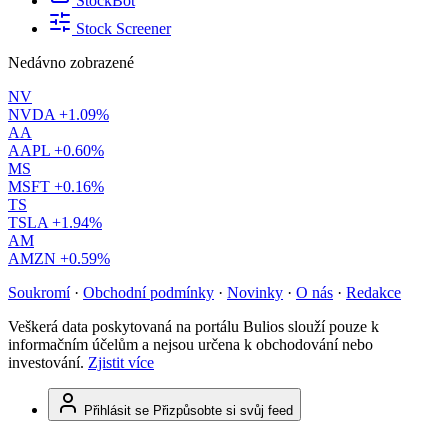
StockBot
Stock Screener
Nedávno zobrazené
NV
NVDA
+1.09%
AA
AAPL
+0.60%
MS
MSFT
+0.16%
TS
TSLA
+1.94%
AM
AMZN
+0.59%
Soukromí
·
Obchodní podmínky
·
Novinky
·
O nás
·
Redakce
Veškerá data poskytovaná na portálu Bulios slouží pouze k
informačním účelům a nejsou určena k obchodování nebo
investování.
Zjistit více
Přihlásit se
Přizpůsobte si svůj feed