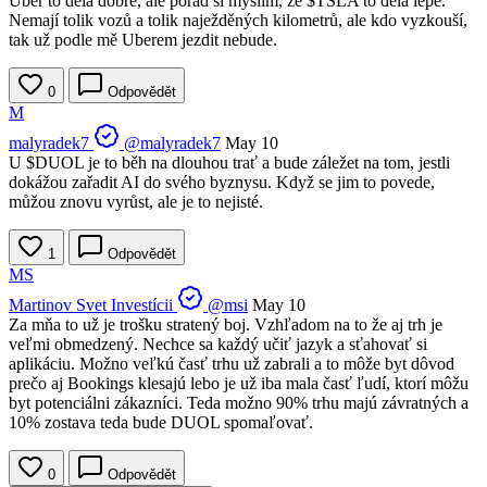
Uber to dělá dobře, ale pořád si myslím, že
$TSLA
to dělá lépe.
Nemají tolik vozů a tolik naježděných kilometrů, ale kdo vyzkouší,
tak už podle mě Uberem jezdit nebude.
0
Odpovědět
M
malyradek7
@malyradek7
May 10
U
$DUOL
je to běh na dlouhou trať a bude záležet na tom, jestli
dokážou zařadit AI do svého byznysu. Když se jim to povede,
můžou znovu vyrůst, ale je to nejisté.
1
Odpovědět
MS
Martinov Svet Investícii
@msi
May 10
Za mňa to už je trošku stratený boj. Vzhľadom na to že aj trh je
veľmi obmedzený. Nechce sa každý učiť jazyk a sťahovať si
aplikáciu. Možno veľkú časť trhu už zabrali a to môže byt dôvod
prečo aj Bookings klesajú lebo je už iba mala časť ľudí, ktorí môžu
byt potenciálni zákazníci. Teda možno 90% trhu majú závratných a
10% zostava teda bude DUOL spomaľovať.
0
Odpovědět