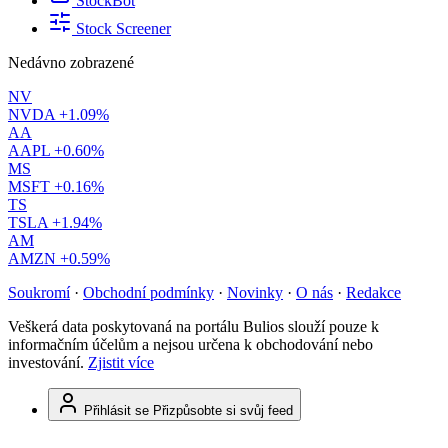
StockBot
Stock Screener
Nedávno zobrazené
NV
NVDA
+1.09%
AA
AAPL
+0.60%
MS
MSFT
+0.16%
TS
TSLA
+1.94%
AM
AMZN
+0.59%
Soukromí
·
Obchodní podmínky
·
Novinky
·
O nás
·
Redakce
Veškerá data poskytovaná na portálu Bulios slouží pouze k
informačním účelům a nejsou určena k obchodování nebo
investování.
Zjistit více
Přihlásit se
Přizpůsobte si svůj feed