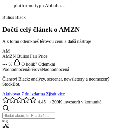
platformu typu Alibaba…
Bulios Black
Dočti celý článek o AMZN
A k tomu odemkneš férovou cenu a další nástroje
AM
AMZN
Bulios Fair Price
••• %
O kolik? Odemkni
Podhodnocená
Férová
Nadhodnocená
Členství Black: analýzy, screener, newslettery a neomezený
StockBot.
Aktivovat 7 dní zdarma
Zjistit více
4.45
·
+200K investorů v komunitě
⌘
K