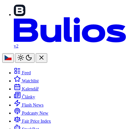
v2
Feed
Watchlist
Kalendář
Články
Flash News
Podcasty
New
Fair Price Index