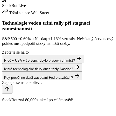
StockBot
Live
Tržní situace
Wall Street
Technologie vedou tržní rally při stagnaci
zaměstnanosti
S&P 500
+0.60%
a Nasdaq
+1.18%
vzrostly. Nečekaný červencový
pokles míst podpořil sázky na nižší sazby.
Zeptejte se na to
Proč v USA v červenci ubylo pracovních míst?
Které technologické tituly dnes táhly Nasdaq?
Kdy proběhne další zasedání Fed o sazbách?
StockBot zná 80,000+ akcií po celém světě