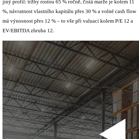
jiný profil: tržby rostou 65 % ročně, čistá marže je kolem 11
%, návratnost vlastního kapitálu přes 30 % a volné cash flow
má výnosnost přes 12 % – to vše při valuaci kolem P/E 12 a
EV/EBITDA zhruba 12.