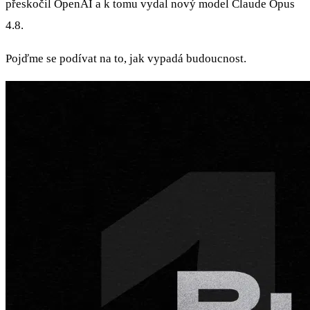
přeskočil OpenAI a k tomu vydal nový model Claude Opus
4.8.
Pojďme se podívat na to, jak vypadá budoucnost.