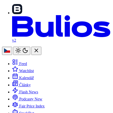
v2
Feed
Watchlist
Kalendář
Články
Flash News
Podcasty
New
Fair Price Index