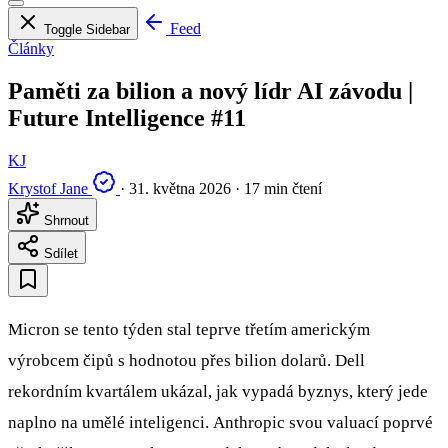
Feed
Toggle Sidebar
Články
Paměti za bilion a nový lídr AI závodu |
Future Intelligence #11
KJ
Krystof Jane
·
31. května 2026
·
17 min čtení
Shrnout
Sdílet
Micron se tento týden stal teprve třetím americkým
výrobcem čipů s hodnotou přes bilion dolarů. Dell
rekordním kvartálem ukázal, jak vypadá byznys, který jede
naplno na umělé inteligenci. Anthropic svou valuací poprvé