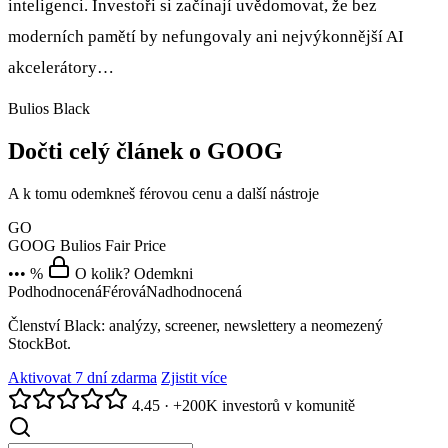
inteligenci. Investoři si začínají uvědomovat, že bez
moderních pamětí by nefungovaly ani nejvýkonnější AI
akcelerátory…
Bulios Black
Dočti celý článek o GOOG
A k tomu odemkneš férovou cenu a další nástroje
GO
GOOG
Bulios Fair Price
••• %
O kolik? Odemkni
Podhodnocená
Férová
Nadhodnocená
Členství Black: analýzy, screener, newslettery a neomezený
StockBot.
Aktivovat 7 dní zdarma
Zjistit více
4.45
·
+200K investorů v komunitě