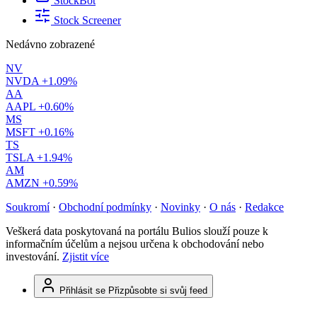
StockBot
Stock Screener
Nedávno zobrazené
NV
NVDA
+1.09%
AA
AAPL
+0.60%
MS
MSFT
+0.16%
TS
TSLA
+1.94%
AM
AMZN
+0.59%
Soukromí
·
Obchodní podmínky
·
Novinky
·
O nás
·
Redakce
Veškerá data poskytovaná na portálu Bulios slouží pouze k
informačním účelům a nejsou určena k obchodování nebo
investování.
Zjistit více
Přihlásit se
Přizpůsobte si svůj feed