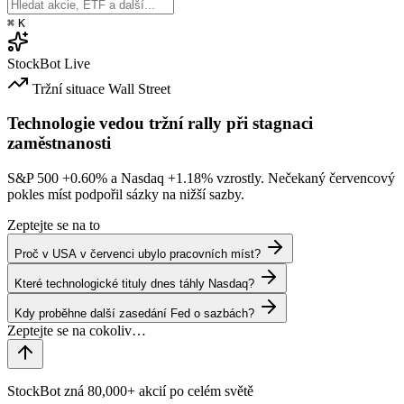
⌘
K
StockBot
Live
Tržní situace
Wall Street
Technologie vedou tržní rally při stagnaci
zaměstnanosti
S&P 500
+0.60%
a Nasdaq
+1.18%
vzrostly. Nečekaný červencový
pokles míst podpořil sázky na nižší sazby.
Zeptejte se na to
Proč v USA v červenci ubylo pracovních míst?
Které technologické tituly dnes táhly Nasdaq?
Kdy proběhne další zasedání Fed o sazbách?
StockBot zná 80,000+ akcií po celém světě