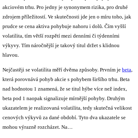
akciovém trhu. Pro jedny je synonymem rizika, pro druhé
zdrojem příležitostí. Ve skutečnosti jde jen o míru toho, jak
prudce se cena aktiva pohybuje nahoru i dolů. Čím vyšší
volatilita, tím větší rozpětí mezi denními či týdenními
výkyvy. Tím náročnější je takový titul držet s klidnou
hlavou.
Nejčastěji se volatilita měří dvěma způsoby. Prvním je
beta
,
která porovnává pohyb akcie s pohybem širšího trhu. Beta
nad hodnotou 1 znamená, že se titul hýbe více než index,
beta pod 1 naopak signalizuje mírnější pohyby. Druhým
ukazatelem je realizovaná volatilita, tedy skutečná velikost
cenových výkyvů za dané období. Tyto dva ukazatele se
mohou výrazně rozcházet. Na…