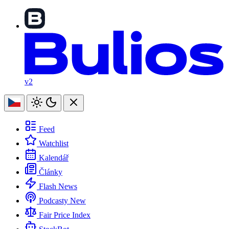
v2
Feed
Watchlist
Kalendář
Články
Flash News
Podcasty
New
Fair Price Index