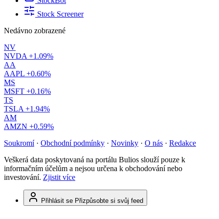
StockBot
Stock Screener
Nedávno zobrazené
NV
NVDA
+1.09%
AA
AAPL
+0.60%
MS
MSFT
+0.16%
TS
TSLA
+1.94%
AM
AMZN
+0.59%
Soukromí
·
Obchodní podmínky
·
Novinky
·
O nás
·
Redakce
Veškerá data poskytovaná na portálu Bulios slouží pouze k
informačním účelům a nejsou určena k obchodování nebo
investování.
Zjistit více
Přihlásit se
Přizpůsobte si svůj feed