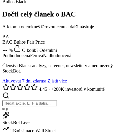
Bulios Black
Dočti celý článek o BAC
A k tomu odemkneš férovou cenu a další nástroje
BA
BAC
Bulios Fair Price
••• %
O kolik? Odemkni
Podhodnocená
Férová
Nadhodnocená
Členství Black: analýzy, screener, newslettery a neomezený
StockBot.
Aktivovat 7 dní zdarma
Zjistit více
4.45
·
+200K investorů v komunitě
⌘
K
StockBot
Live
Tržní situace
Wall Street