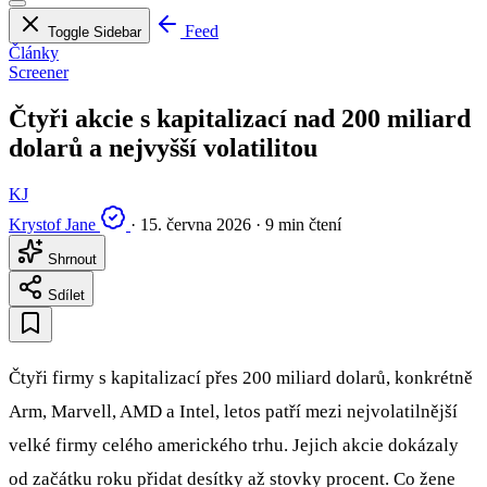
Feed
Toggle Sidebar
Články
Screener
Čtyři akcie s kapitalizací nad 200 miliard
dolarů a nejvyšší volatilitou
KJ
Krystof Jane
·
15. června 2026
·
9 min čtení
Shrnout
Sdílet
Čtyři firmy s kapitalizací přes 200 miliard dolarů, konkrétně
Arm, Marvell, AMD a Intel, letos patří mezi nejvolatilnější
velké firmy celého amerického trhu. Jejich akcie dokázaly
od začátku roku přidat desítky až stovky procent. Co žene