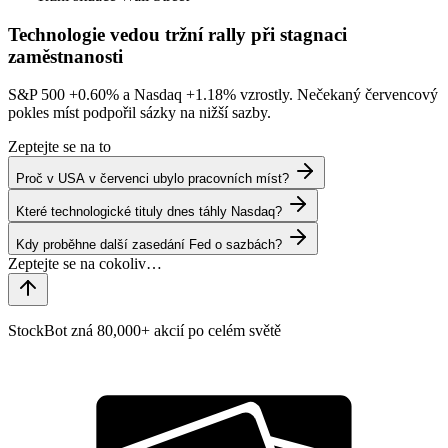
Technologie vedou tržní rally při stagnaci
zaměstnanosti
S&P 500
+0.60%
a Nasdaq
+1.18%
vzrostly. Nečekaný červencový
pokles míst podpořil sázky na nižší sazby.
Zeptejte se na to
Proč v USA v červenci ubylo pracovních míst?
Které technologické tituly dnes táhly Nasdaq?
Kdy proběhne další zasedání Fed o sazbách?
StockBot zná 80,000+ akcií po celém světě