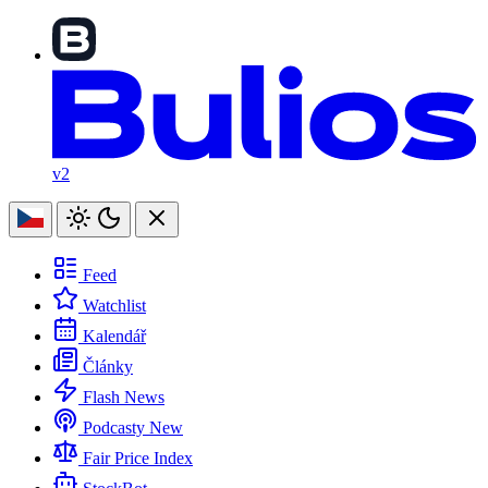
v2
Feed
Watchlist
Kalendář
Články
Flash News
Podcasty
New
Fair Price Index