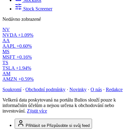
StockBot
Stock Screener
Nedávno zobrazené
NV
NVDA
+1.09%
AA
AAPL
+0.60%
MS
MSFT
+0.16%
TS
TSLA
+1.94%
AM
AMZN
+0.59%
Soukromí
·
Obchodní podmínky
·
Novinky
·
O nás
·
Redakce
Veškerá data poskytovaná na portálu Bulios slouží pouze k
informačním účelům a nejsou určena k obchodování nebo
investování.
Zjistit více
Přihlásit se
Přizpůsobte si svůj feed