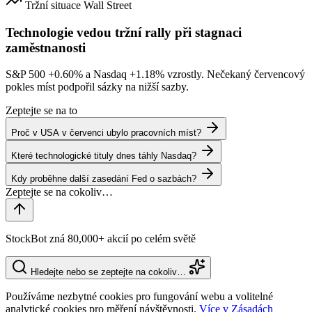
Tržní situace
Wall Street
Technologie vedou tržní rally při stagnaci
zaměstnanosti
S&P 500
+0.60%
a Nasdaq
+1.18%
vzrostly. Nečekaný červencový
pokles míst podpořil sázky na nižší sazby.
Zeptejte se na to
Proč v USA v červenci ubylo pracovních míst?
Které technologické tituly dnes táhly Nasdaq?
Kdy proběhne další zasedání Fed o sazbách?
StockBot zná 80,000+ akcií po celém světě
Hledejte nebo se zeptejte na cokoliv…
Používáme nezbytné cookies pro fungování webu a volitelné
analytické cookies pro měření návštěvnosti.
Více v Zásadách