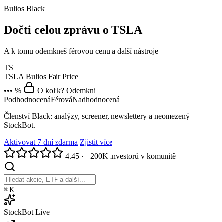
Bulios Black
Dočti celou zprávu o TSLA
A k tomu odemkneš férovou cenu a další nástroje
TS
TSLA
Bulios Fair Price
••• %
O kolik? Odemkni
Podhodnocená
Férová
Nadhodnocená
Členství Black: analýzy, screener, newslettery a neomezený
StockBot.
Aktivovat 7 dní zdarma
Zjistit více
4.45
·
+200K investorů v komunitě
⌘
K
StockBot
Live