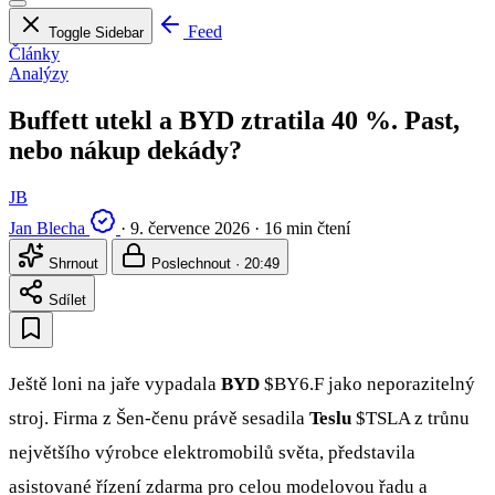
Feed
Toggle Sidebar
Články
Analýzy
Buffett utekl a BYD ztratila 40 %. Past,
nebo nákup dekády?
JB
Jan Blecha
·
9. července 2026
·
16 min čtení
Shrnout
Poslechnout · 20:49
Sdílet
Ještě loni na jaře vypadala
BYD
$BY6.F
jako neporazitelný
stroj. Firma z Šen-čenu právě sesadila
Teslu
$TSLA
z trůnu
největšího výrobce elektromobilů světa, představila
asistované řízení zdarma pro celou modelovou řadu a