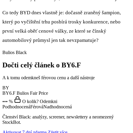
Co tedy BYD dnes vlastně je: dočasně zraněný šampion,
který po vyčištění trhu posbírá trosky konkurence, nebo
první velká oběť cenové války, ze které se čínský
automobilový průmysl jen tak nevzpamatuje?
Bulios Black
Dočti celý článek o BY6.F
A k tomu odemkneš férovou cenu a další nástroje
BY
BY6.F
Bulios Fair Price
••• %
O kolik? Odemkni
Podhodnocená
Férová
Nadhodnocená
Členství Black: analýzy, screener, newslettery a neomezený
StockBot.
Aktivovat 7 dní zdarma
Zjistit více