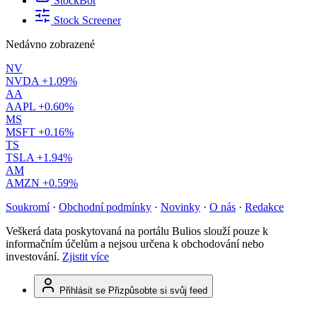
StockBot
Stock Screener
Nedávno zobrazené
NV
NVDA
+1.09%
AA
AAPL
+0.60%
MS
MSFT
+0.16%
TS
TSLA
+1.94%
AM
AMZN
+0.59%
Soukromí
·
Obchodní podmínky
·
Novinky
·
O nás
·
Redakce
Veškerá data poskytovaná na portálu Bulios slouží pouze k
informačním účelům a nejsou určena k obchodování nebo
investování.
Zjistit více
Přihlásit se
Přizpůsobte si svůj feed