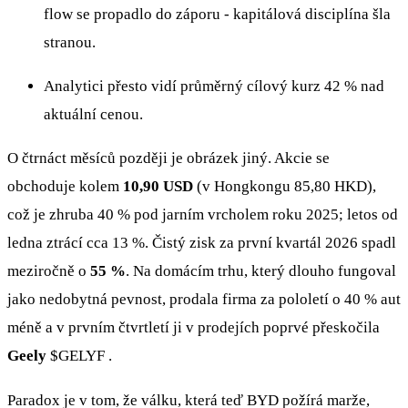
flow se propadlo do záporu - kapitálová disciplína šla
stranou.
Analytici přesto vidí průměrný cílový kurz 42 % nad
aktuální cenou.
O čtrnáct měsíců později je obrázek jiný. Akcie se
obchoduje kolem
10,90 USD
(v Hongkongu 85,80 HKD),
což je zhruba 40 % pod jarním vrcholem roku 2025; letos od
ledna ztrácí cca 13 %. Čistý zisk za první kvartál 2026 spadl
meziročně o
55 %
. Na domácím trhu, který dlouho fungoval
jako nedobytná pevnost, prodala firma za pololetí o 40 % aut
méně a v prvním čtvrtletí ji v prodejích poprvé přeskočila
Geely
$GELYF
.
Paradox je v tom, že válku, která teď BYD požírá marže,