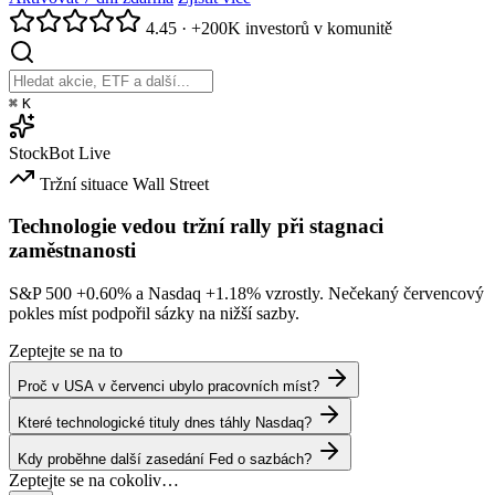
4.45
·
+200K investorů v komunitě
⌘
K
StockBot
Live
Tržní situace
Wall Street
Technologie vedou tržní rally při stagnaci
zaměstnanosti
S&P 500
+0.60%
a Nasdaq
+1.18%
vzrostly. Nečekaný červencový
pokles míst podpořil sázky na nižší sazby.
Zeptejte se na to
Proč v USA v červenci ubylo pracovních míst?
Které technologické tituly dnes táhly Nasdaq?
Kdy proběhne další zasedání Fed o sazbách?