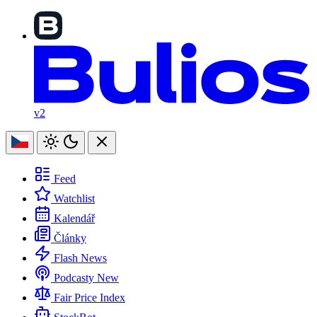
v2
Feed
Watchlist
Kalendář
Články
Flash News
Podcasty
New
Fair Price Index