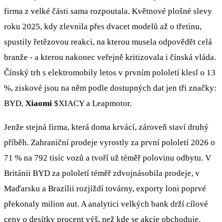
firma z velké části sama rozpoutala. Květnové plošné slevy
roku 2025, kdy zlevnila přes dvacet modelů až o třetinu,
spustily řetězovou reakci, na kterou musela odpovědět celá
branže - a kterou nakonec veřejně kritizovala i čínská vláda.
Čínský trh s elektromobily letos v prvním pololetí klesl o 13
%, ziskové jsou na něm podle dostupných dat jen tři značky:
BYD,
Xiaomi
$XIACY
a Leapmotor.
Jenže stejná firma, která doma krvácí, zároveň staví druhý
příběh. Zahraniční prodeje vyrostly za první pololetí 2026 o
71 % na 792 tisíc vozů a tvoří už téměř polovinu odbytu. V
Británii BYD za pololetí téměř zdvojnásobila prodeje, v
Maďarsku a Brazílii rozjíždí továrny, exporty loni poprvé
překonaly milion aut. A analytici velkých bank drží cílové
ceny o desítky procent výš, než kde se akcie obchoduje.