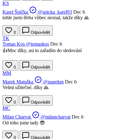
KS
Karel Špička
@spicka_karel93
Dec 6
tohle jsem třeba vůbec neznal, takže díky 🙏
0
Odpovědět
TK
Tomas Kos
@tomaskos
Dec 6
👍Moc díky, asi to zařadím do sledování
0
Odpovědět
MM
Marek Matuška
@marekm
Dec 6
Velmi užitečné, díky 🙏
0
Odpovědět
MC
Milan Charvat
@milancharvat
Dec 6
Od toho jsme tady 😎
0
Odpovědět