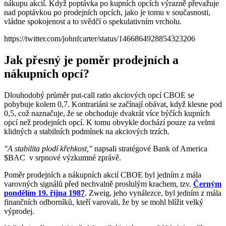
nákupu akcií. Když poptávka po kupních opcích výrazně převažuje
nad poptávkou po prodejních opcích, jako je tomu v současnosti,
vládne spokojenost a to svědčí o spekulativním vrcholu.
https://twitter.com/johnfcarter/status/1466864928854323206
Jak přesný je poměr prodejních a
nákupních opcí?
Dlouhodobý průměr put-call ratio akciových opcí CBOE se
pohybuje kolem 0,7. Kontrariáni se začínají obávat, když klesne pod
0,5, což naznačuje, že se obchoduje dvakrát více býčích kupních
opcí než prodejních opcí. K tomu obvykle dochází pouze za velmi
klidných a stabilních podmínek na akciových trzích.
"A stabilita plodí křehkost,"
napsali stratégové Bank of America
$BAC
v srpnové výzkumné zprávě.
Poměr prodejních a nákupních akcií CBOE byl jedním z mála
varovných signálů před nechvalně proslulým krachem, tzv.
Černým
pondělím 19. října 1987
. Zweig, jeho vynálezce, byl jedním z mála
finančních odborníků, kteří varovali, že by se mohl blížit velký
výprodej.