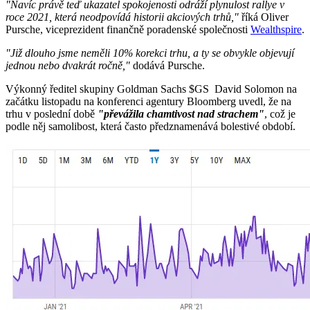
"Navíc právě teď ukazatel spokojenosti odráží plynulost rallye v
roce 2021, která neodpovídá historii akciových trhů,"
říká Oliver
Pursche, viceprezident finančně poradenské společnosti
Wealthspire
.
"Již dlouho jsme neměli 10% korekci trhu, a ty se obvykle objevují
jednou nebo dvakrát ročně,"
dodává Pursche.
Výkonný ředitel skupiny Goldman Sachs
$GS
David Solomon na
začátku listopadu na konferenci agentury Bloomberg uvedl, že na
trhu v poslední době
"převážila chamtivost nad strachem"
, což je
podle něj samolibost, která často předznamenává bolestivé období.