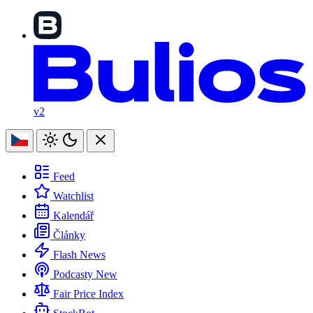
v2
Feed
Watchlist
Kalendář
Články
Flash News
Podcasty
New
Fair Price Index