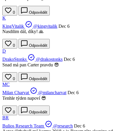
0
Odpovědět
K
KingVitalik
@kingvitalik
Dec 6
Nasdilim dál, díky! 🙏
0
Odpovědět
D
DrakoStonks
@drakostonks
Dec 6
Snad má pan Carter pravdu 😎
0
Odpovědět
MC
Milan Charvat
@milancharvat
Dec 6
Tenhle týden napoví 😎
0
Odpovědět
BR
Bulios Research Team
@research
Dec 6