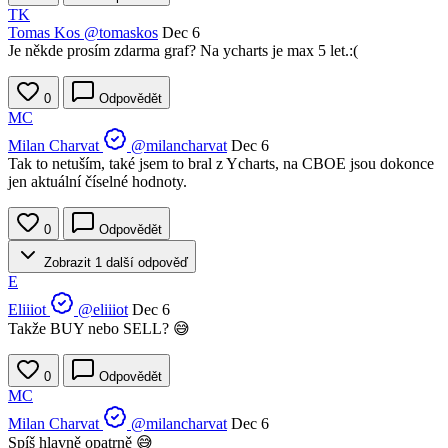
TK
Tomas Kos
@tomaskos
Dec 6
Je někde prosím zdarma graf? Na ycharts je max 5 let.:(
0
Odpovědět
MC
Milan Charvat
@milancharvat
Dec 6
Tak to netuším, také jsem to bral z Ycharts, na CBOE jsou dokonce
jen aktuální číselné hodnoty.
0
Odpovědět
Zobrazit 1 další odpověď
E
Eliiiot
@eliiiot
Dec 6
Takže BUY nebo SELL? 😅
0
Odpovědět
MC
Milan Charvat
@milancharvat
Dec 6
Spíš hlavně opatrně 😅