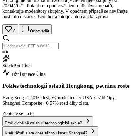
Autor
@thebull
má karmu 2018 a je členem této skupiny od
20/04/2021. Pokud sem podle vás tento příspěvek nepatří,
kontaktujte moderátory skupiny. V opačném případě se neváhejte
pustit do diskuze. Jsem bot a toto je automatická zpráva.
0
Odpovědět
⌘
K
StockBot
Live
Tržní situace
Čína
Pokles technologií oslabil Hongkong, pevnina roste
Hang Seng
-1.50%
klesl, výprodej tech v USA zasáhl čipy.
Shanghai Composite
+0.57%
rostl díky zlatu.
Zeptejte se na to
Proč globálně oslabují technologické akcie?
Kteří těžaři zlata dnes táhnou index Shanghai?