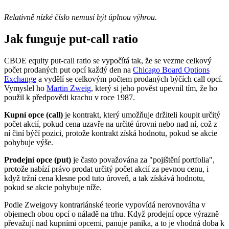
Relativně nízké číslo nemusí být úplnou výhrou.
Jak funguje put-call ratio
CBOE equity put-call ratio se vypočítá tak, že se vezme celkový
počet prodaných put opcí každý den na
Chicago Board Options
Exchange
a vydělí se celkovým počtem prodaných býčích call opcí.
Vymyslel ho
Martin Zweig
, který si jeho pověst upevnil tím, že ho
použil k předpovědi krachu v roce 1987.
Kupní opce (call)
je kontrakt, který umožňuje držiteli koupit určitý
počet akcií, pokud cena uzavře na určité úrovni nebo nad ní, což z
ní činí býčí pozici, protože kontrakt získá hodnotu, pokud se akcie
pohybuje výše.
Prodejní opce (put)
je často považována za "pojištění portfolia",
protože nabízí právo prodat určitý počet akcií za pevnou cenu, i
když tržní cena klesne pod tuto úroveň, a tak získává hodnotu,
pokud se akcie pohybuje níže.
Podle Zweigovy kontrariánské teorie vypovídá nerovnováha v
objemech obou opcí o náladě na trhu. Když prodejní opce výrazně
převažují nad kupními opcemi, panuje panika, a to je vhodná doba k