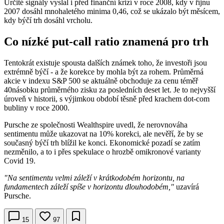
Určité signály vyslal i před finanční krizí v roce 2008, kdy v říjnu
2007 dosáhl mnohaletého minima 0,46, což se ukázalo být měsícem,
kdy býčí trh dosáhl vrcholu.
Co nízké put-call ratio znamená pro trh
Tentokrát existuje spousta dalších známek toho, že investoři jsou
extrémně býčí - a že korekce by mohla být za rohem. Průměrná
akcie v indexu S&P 500 se aktuálně obchoduje za cenu téměř
40násobku průměrného zisku za posledních deset let. Je to nejvyšší
úroveň v historii, s výjimkou období těsně před krachem dot-com
bubliny v roce 2000.
Pursche ze společnosti Wealthspire uvedl, že nerovnováha
sentimentu může ukazovat na 10% korekci, ale nevěří, že by se
současný býčí trh blížil ke konci. Ekonomické pozadí se zatím
nezměnilo, a to i přes spekulace o hrozbě omikronové varianty
Covid 19.
"Na sentimentu velmi záleží v krátkodobém horizontu, na
fundamentech záleží spíše v horizontu dlouhodobém,"
uzavírá
Pursche.
15
97