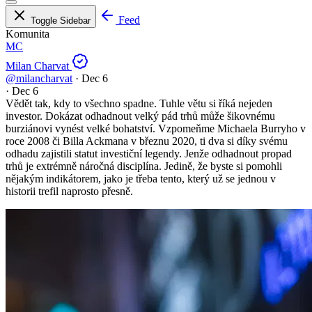
Feed
Toggle Sidebar
Komunita
MC
Milan Charvat
@milancharvat
·
Dec 6
·
Dec 6
Vědět tak, kdy to všechno spadne. Tuhle větu si říká nejeden
investor. Dokázat odhadnout velký pád trhů může šikovnému
burziánovi vynést velké bohatství. Vzpomeňme Michaela Burryho v
roce 2008 či Billa Ackmana v březnu 2020, ti dva si díky svému
odhadu zajistili statut investiční legendy. Jenže odhadnout propad
trhů je extrémně náročná disciplína. Jedině, že byste si pomohli
nějakým indikátorem, jako je třeba tento, který už se jednou v
historii trefil naprosto přesně.