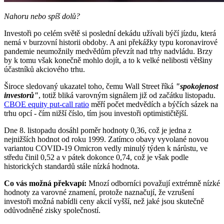
Nahoru nebo spíš dolů?
Investoři po celém světě si poslední dekádu užívali býčí jízdu, která
nemá v burzovní historii obdoby. A ani překážky typu koronavirové
pandemie neumožnily medvědům převzít nad trhy nadvládu. Brzy
by k tomu však konečně mohlo dojít, a to k velké nelibosti většiny
účastníků akciového trhu.
Široce sledovaný ukazatel toho, čemu Wall Street říká
"spokojenost
investorů"
, totiž bliká varovným signálem již od začátku listopadu.
CBOE equity put-call ratio
měří počet medvědích a býčích sázek na
trhu opcí - čím nižší číslo, tím jsou investoři optimističtější.
Dne 8. listopadu dosáhl poměr hodnoty 0,36, což je jedna z
nejnižších hodnot od roku 1999. Zatímco obavy vyvolané novou
variantou COVID-19 Omicron vedly minulý týden k nárůstu, ve
středu činil 0,52 a v pátek dokonce 0,74, což je však podle
historických standardů stále nízká hodnota.
Co vás možná překvapí:
Mnozí odborníci považují extrémně nízké
hodnoty za varovné znamení, protože naznačují, že vzrušení
investoři možná nabídli ceny akcií vyšší, než jaké jsou skutečně
odůvodněné zisky společností.