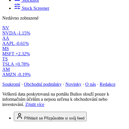
StockBot
Stock Screener
Nedávno zobrazené
NV
NVDA
-1.15%
AA
AAPL
-0.61%
MS
MSFT
+2.32%
TS
TSLA
+0.78%
AM
AMZN
-0.19%
Soukromí
·
Obchodní podmínky
·
Novinky
·
O nás
·
Redakce
Veškerá data poskytovaná na portálu Bulios slouží pouze k
informačním účelům a nejsou určena k obchodování nebo
investování.
Zjistit více
Přihlásit se
Přizpůsobte si svůj feed