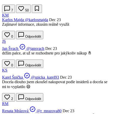
7
50
KM
Karlos Majda
@karlosmajda
Dec 23
Zajímavé informace, zkusím reálně využít
0
Odpovědět
JS
Jan Švach
@jansvach
Dec 23
držím palce, at už se rozhodnete pro jakýkoliv nákup 🤞
0
Odpovědět
KS
Karel Špička
@spicka_karel93
Dec 23
Docela dlouho jsem zkoušel nakupovat podle insiderů a docela se
mi to vyplatilo 😄
2
Odpovědět
RM
Renata Mrázová
@r_mrazova80
Dec 23