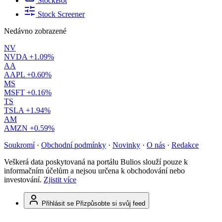
StockBot
Stock Screener
Nedávno zobrazené
NV
NVDA
+1.09%
AA
AAPL
+0.60%
MS
MSFT
+0.16%
TS
TSLA
+1.94%
AM
AMZN
+0.59%
Soukromí
·
Obchodní podmínky
·
Novinky
·
O nás
·
Redakce
Veškerá data poskytovaná na portálu Bulios slouží pouze k
informačním účelům a nejsou určena k obchodování nebo
investování.
Zjistit více
Přihlásit se
Přizpůsobte si svůj feed