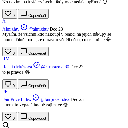
No nevím, na insidery bych nikdy moc nedala upřímně 😅
0
Odpovědět
A
Almighty
@almighty
Dec 23
Myslím, že všichni kdo nakoupí v reakci na jejich nákupy se
momentálně modlí, že opravdu věděli něco, co ostatní ne 😂
0
Odpovědět
RM
Renata Mrázová
@r_mrazova80
Dec 23
to je pravda 😂
0
Odpovědět
FP
Fair Price Index
@fairpriceindex
Dec 23
Hmm, to vypadá hodně zajímavě 😎
0
Odpovědět