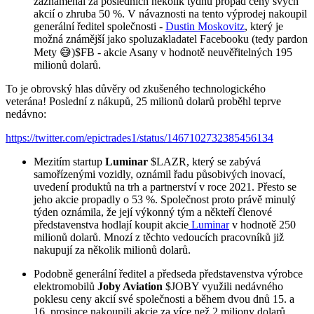
zaznamenal za posledních několik týdnů propad ceny svých
akcií o zhruba 50 %. V návaznosti na tento výprodej nakoupil
generální ředitel společnosti -
Dustin Moskovitz
, který je
možná známější jako spoluzakladatel Facebooku (tedy pardon
Mety 😅)
$FB
- akcie Asany v hodnotě neuvěřitelných 195
milionů dolarů.
To je obrovský hlas důvěry od zkušeného technologického
veterána! Poslední z nákupů, 25 milionů dolarů proběhl teprve
nedávno:
https://twitter.com/epictrades1/status/1467102732385456134
Mezitím startup
Luminar
$LAZR
, který se zabývá
samořízenými vozidly, oznámil řadu působivých inovací,
uvedení produktů na trh a partnerství v roce 2021. Přesto se
jeho akcie propadly o 53 %. Společnost proto právě minulý
týden oznámila, že její výkonný tým a někteří členové
představenstva hodlají koupit akcie
Luminar
v hodnotě 250
milionů dolarů. Mnozí z těchto vedoucích pracovníků již
nakupují za několik milionů dolarů.
Podobně generální ředitel a předseda představenstva výrobce
elektromobilů
Joby Aviation
$JOBY
využili nedávného
poklesu ceny akcií své společnosti a během dvou dnů 15. a
16. prosince nakoupili akcie za více než 2 miliony dolarů.