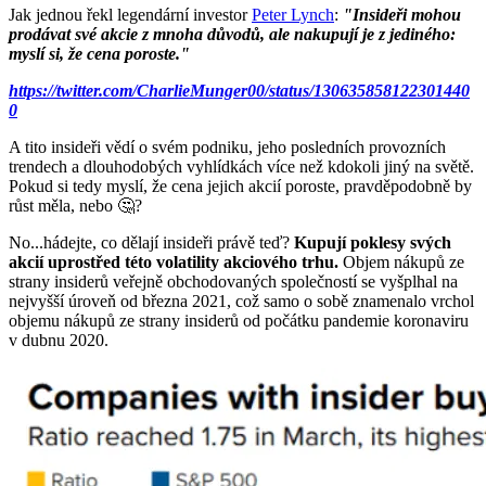
Jak jednou řekl legendární investor
Peter Lynch
:
"Insideři mohou
prodávat své akcie z mnoha důvodů, ale nakupují je z jediného:
myslí si, že cena poroste."
https://twitter.com/CharlieMunger00/status/130635858122301440
0
A tito insideři vědí o svém podniku, jeho posledních provozních
trendech a dlouhodobých vyhlídkách více než kdokoli jiný na světě.
Pokud si tedy myslí, že cena jejich akcií poroste, pravděpodobně by
růst měla, nebo 🤔?
No...hádejte, co dělají insideři právě teď?
Kupují poklesy svých
akcií uprostřed této volatility akciového trhu.
Objem nákupů ze
strany insiderů veřejně obchodovaných společností se vyšplhal na
nejvyšší úroveň od března 2021, což samo o sobě znamenalo vrchol
objemu nákupů ze strany insiderů od počátku pandemie koronaviru
v dubnu 2020.