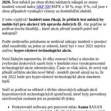
2020.
Šest měsíců po obou těchto nárůstech nákupů ze strany
insiderů vzrostl index
S&P 500
$SPX
o 30 %, resp. 9 %, což jsou v
obou případech vynikající výnosy za šestiměsíční období.
Z toho vyplývá?
Insideři nám říkají, že příštích šest měsíců by
mohlo být pro akciový trh opravdu dobrých
😄. Ale pojďme se
podívat trochu hlouběji... které akcie přesně insideři právě teď
nakupují?
Podle nedávného průzkumu se nedávné nákupy insiderů v prosinci
silně soustředily na jeden ze sektorů, který byl v roce 2021 nejvíce
zničen:
hyper-růstové technologické akcie.
Není žádným tajemstvím, že díky rostoucí inflaci a obavám ze
zvyšování úrokových sazeb byly v letošním roce vysokoprocentní
technologické akcie zdemolovány. Často se však stává, že nový rok
přináší určitým akciím nové štěstí - insideři zjevně sázejí na to, že
rok 2022 bude pro hyper-růstové technologické akcie mnohem
lepší.
Stačí se podívat na některé z těchto obrovských nákupů akcií
hyperrůstových technologických společností, které byly provedeny
zasvěcenými osobami jen za poslední tři týdny.
Poskytovatel softwaru pro pracovní místa
Asana
$ASAN