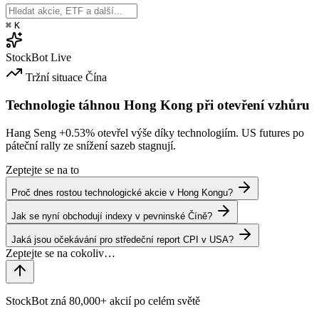
⌘
K
StockBot
Live
Tržní situace
Čína
Technologie táhnou Hong Kong při otevření vzhůru
Hang Seng
+0.53%
otevřel výše díky technologiím. US futures po
páteční rally ze snížení sazeb stagnují.
Zeptejte se na to
Proč dnes rostou technologické akcie v Hong Kongu?
Jak se nyní obchodují indexy v pevninské Číně?
Jaká jsou očekávání pro středeční report CPI v USA?
StockBot zná 80,000+ akcií po celém světě