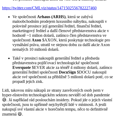
https://twitter.com/CMLviz/status/1471502556782227460
Ve společnosti
Arhaus (ARHS)
, která se zabývá
maloobchodním prodejem luxusního nábytku, nakoupili v
polovině prosince její generální ředitel, finanční ředitel,
marketingový ředitel a další členové představenstva akcie v
hodnotě ~1 milion dolarů, zatímco člen představenstva ve
společnosti
Axon
$AXON
, která poskytuje technologie pro
vymáhání práva, utratil ve stejnou dobu za další akcie Axon
nemalých 10 milionů dolarů.
Také v prosinci nakoupili generální ředitel a předseda
představenstva pojišťovací technologické společnosti
Everquote
$EVER
akcie za téměř 4 miliony dolarů, zatímco
generální ředitel společnosti
DocuSign
$DOCU
nakoupil
akcie své společnosti za přibližně 5 milionů dolarů poté, co se
propadl jejich zisk.
Lidi, takovou míru nákupů ze strany zasvěcených osob jsem v
hyper-růstovém technologickém sektoru neviděl od dob pandemie
😅. Já například rád poslouchám insidery. Pokud jde o jejich vlastní
společnosti, jsou to upřímně nejchytřejší lidé v místnosti. A jestli
nakupují své vlastní akcie v horečném tempu, něco to definitivně
znamená 😄.