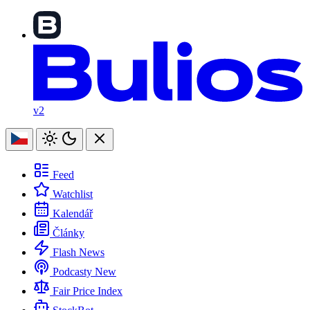
v2
Feed
Watchlist
Kalendář
Články
Flash News
Podcasty
New
Fair Price Index