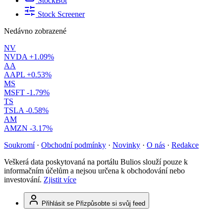
StockBot
Stock Screener
Nedávno zobrazené
NV
NVDA
+1.09%
AA
AAPL
+0.53%
MS
MSFT
-1.79%
TS
TSLA
-0.58%
AM
AMZN
-3.17%
Soukromí
·
Obchodní podmínky
·
Novinky
·
O nás
·
Redakce
Veškerá data poskytovaná na portálu Bulios slouží pouze k
informačním účelům a nejsou určena k obchodování nebo
investování.
Zjistit více
Přihlásit se
Přizpůsobte si svůj feed