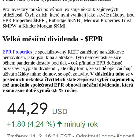
Pro investory toužící po výnosu existuje několik zajímavých
příležitostí. Čtyři z nich, které nyní vynikají jako skvělé nákupy, jsou
EPR Properties
$EPR
, Enbridge
$ENB
, Medical Properties Trust
$MPW
a Kinder Morgan
$KMI
.
Velká měsíční dividenda -
$EPR
EPR Properties
je specializovaný REIT zaměřený na zážitkové
nemovitosti, jako jsou kina a atrakce. Tyto nemovitosti se sice
během pandemie dostaly pod tlak - což přinutilo EPR dočasně
pozastavit výplatu dividend -, ale díky tomu, že si lidé opět začínají
užívat zážitky mimo domov, se opět zotavily.
V důsledku toho se v
posledních několika čtvrtletích stále zlepšoval výběr nájemného,
což umožnilo společnosti EPR obnovit měsíční dividendu, která
v současné době vynáší 6,6 % ročně.