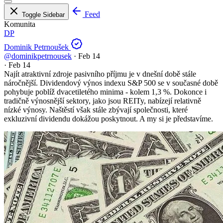
Feed
Toggle Sidebar
Komunita
DP
Dominik Petrnoušek
@dominikpetrnousek
·
Feb 14
·
Feb 14
Najít atraktivní zdroje pasivního příjmu je v dnešní době stále
náročnější. Dividendový výnos indexu S&P 500 se v současné době
pohybuje poblíž dvacetiletého minima - kolem 1,3 %. Dokonce i
tradičně výnosnější sektory, jako jsou REITy, nabízejí relativně
nízké výnosy. Naštěstí však stále zbývají společnosti, které
exkluzivní dividendu dokážou poskytnout. A my si je představíme.