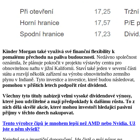
Kinder Morgan také využívá své finanční flexibility k
pomalému přechodu na paliva budoucnosti
. Nedávno společnost
oznámila, že plánuje pokročit v projektu výstavby centra pro
obnovitelnou naftu v jižní Kalifornii. Staví také jeden v severní části
státu a rozvíjí několik zařízení na výrobu obnovitelného zemního
plynu v Indianě. Tyto investice a investice, které budou následovat,
pomohou v příštích letech podpořit růst dividend.
Všechny tyto tituly nabízejí velmi vysoké dividendové výnosy,
které jsou udržitelné a mají předpoklady k dalšímu růstu. To z
nich dělá skvělé akcie, které mohou investoři hledající pasivní
příjmy v těchto dnech nakupovat.
Tento výrobce čipů je mnohem lepší než AMD nebo Nvidia. Už
jste o něm slyšeli?
Nejedná se o investiční doporučení. Jde čistě o můj názor na