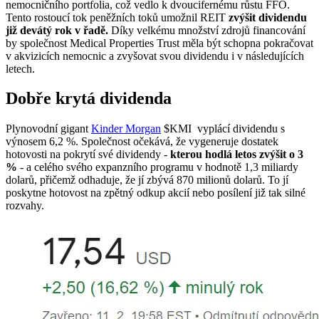
nemocničního portfolia, což vedlo k dvoucifernému růstu FFO.
Tento rostoucí tok peněžních toků umožnil REIT
zvýšit dividendu
již devátý rok v řadě.
Díky velkému množství zdrojů financování
by společnost Medical Properties Trust měla být schopna pokračovat
v akvizicích nemocnic a zvyšovat svou dividendu i v následujících
letech.
Dobře krytá dividenda
Plynovodní gigant
Kinder Morgan
$KMI
vyplácí dividendu s
výnosem 6,2 %. Společnost očekává, že vygeneruje dostatek
hotovosti na pokrytí své dividendy -
kterou hodlá letos zvýšit o 3
%
- a celého svého expanzního programu v hodnotě 1,3 miliardy
dolarů, přičemž odhaduje, že jí zbývá 870 milionů dolarů. To jí
poskytne hotovost na zpětný odkup akcií nebo posílení již tak silné
rozvahy.