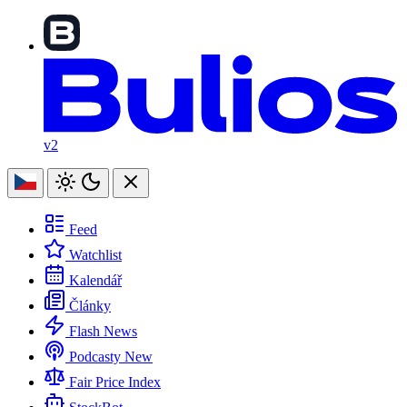
v2
Feed
Watchlist
Kalendář
Články
Flash News
Podcasty
New
Fair Price Index