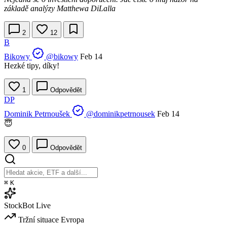
základě analýzy Matthewa DiLalla
2
12
B
Bikowy
@bikowy
Feb 14
Hezké tipy, díky!
1
Odpovědět
DP
Dominik Petrnoušek
@dominikpetrnousek
Feb 14
😇
0
Odpovědět
⌘
K
StockBot
Live
Tržní situace
Evropa