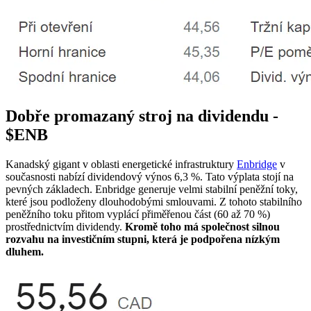
Dobře promazaný stroj na dividendu -
$ENB
Kanadský gigant v oblasti energetické infrastruktury
Enbridge
v
současnosti nabízí dividendový výnos 6,3 %. Tato výplata stojí na
pevných základech. Enbridge generuje velmi stabilní peněžní toky,
které jsou podloženy dlouhodobými smlouvami. Z tohoto stabilního
peněžního toku přitom vyplácí přiměřenou část (60 až 70 %)
prostřednictvím dividendy.
Kromě toho má společnost silnou
rozvahu na investičním stupni, která je podpořena nízkým
dluhem.