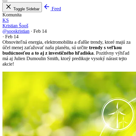
Feed
Toggle Sidebar
Komunita
KS
Kristian Šooš
@sooskristian
·
Feb 14
·
Feb 14
Obnoviteľná energia, elektromobilita a ďalšie trendy, ktoré majú za
účel menej zaťažovať našu planétu, sú určite
trendy s veľkou
budúcnosťou a to aj z investičného hľadiska
. Pozitívny výhľad
má aj Julien Dumoulin Smith, ktorý predikuje vysoký nárast tejto
akcie!