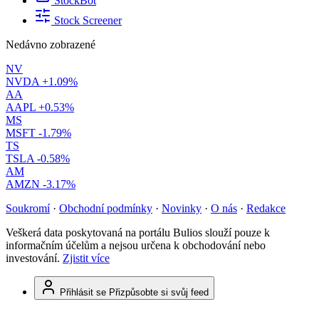
StockBot
Stock Screener
Nedávno zobrazené
NV
NVDA
+1.09%
AA
AAPL
+0.53%
MS
MSFT
-1.79%
TS
TSLA
-0.58%
AM
AMZN
-3.17%
Soukromí
·
Obchodní podmínky
·
Novinky
·
O nás
·
Redakce
Veškerá data poskytovaná na portálu Bulios slouží pouze k
informačním účelům a nejsou určena k obchodování nebo
investování.
Zjistit více
Přihlásit se
Přizpůsobte si svůj feed