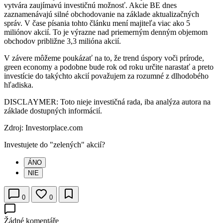
vytvára zaujímavú investičnú možnosť. Akcie BE dnes
zaznamenávajú silné obchodovanie na základe aktualizačných
správ. V čase písania tohto článku mení majiteľa viac ako 5
miliónov akcií. To je výrazne nad priemerným denným objemom
obchodov približne 3,3 milióna akcií.
V závere môžeme poukázať na to, že trend úspory voči prírode,
green economy a podobne bude rok od roku určite narastať a preto
investície do takýchto akcií považujem za rozumné z dlhodobého
hľadiska.
DISCLAYMER: Toto nieje investičná rada, iba analýza autora na
základe dostupných informácií.
Zdroj: Investorplace.com
Investujete do "zelených" akcií?
ÁNO
NIE
0
0
Žádné komentáře