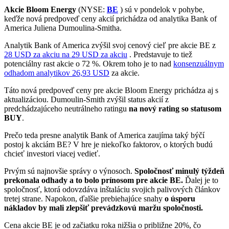
Akcie Bloom Energy
(NYSE:
BE
) sú v pondelok v pohybe,
keďže nová predpoveď ceny akcií prichádza od analytika Bank of
America Juliena Dumoulina-Smitha.
Analytik Bank of America zvýšil svoj cenový cieľ pre akcie BE z
28 USD za akciu na 29 USD za akciu
. Predstavuje to tiež
potenciálny rast akcie o 72 %. Okrem toho je to nad
konsenzuálnym
odhadom analytikov 26,93 USD
za akcie.
Táto nová predpoveď ceny pre akcie Bloom Energy prichádza aj s
aktualizáciou. Dumoulin-Smith zvýšil status akcií z
predchádzajúceho neutrálneho ratingu
na nový rating so statusom
BUY
.
Prečo teda presne analytik Bank of America zaujíma taký býčí
postoj k akciám BE? V hre je niekoľko faktorov, o ktorých budú
chcieť investori viacej vedieť.
Prvým sú najnovšie správy o výnosoch.
Spoločnosť minulý týždeň
prekonala odhady a to bolo prínosom pre akcie BE.
Ďalej je to
spoločnosť, ktorá odovzdáva inštaláciu svojich palivových článkov
tretej strane. Napokon, ďalšie prebiehajúce snahy
o úsporu
nákladov by mali zlepšiť prevádzkovú maržu spoločnosti.
Cena akcie BE je od začiatku roka nižšia o približne 20%, čo