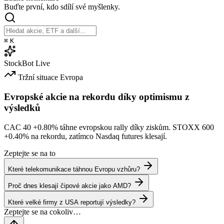
Buďte první, kdo sdílí své myšlenky.
⌘
K
StockBot
Live
Tržní situace
Evropa
Evropské akcie na rekordu díky optimismu z
výsledků
CAC 40
+0.80%
táhne evropskou rally díky ziskům. STOXX 600
+0.40%
na rekordu, zatímco Nasdaq futures klesají.
Zeptejte se na to
Které telekomunikace táhnou Evropu vzhůru?
Proč dnes klesají čipové akcie jako AMD?
Které velké firmy z USA reportují výsledky?