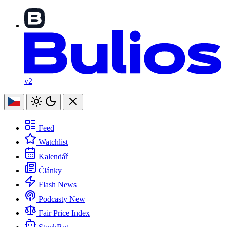
v2
Feed
Watchlist
Kalendář
Články
Flash News
Podcasty
New
Fair Price Index