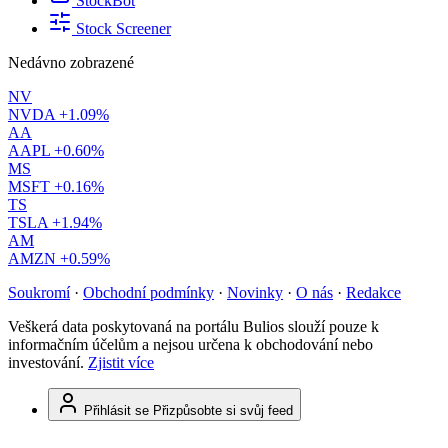
StockBot
Stock Screener
Nedávno zobrazené
NV
NVDA
+1.09%
AA
AAPL
+0.60%
MS
MSFT
+0.16%
TS
TSLA
+1.94%
AM
AMZN
+0.59%
Soukromí
·
Obchodní podmínky
·
Novinky
·
O nás
·
Redakce
Veškerá data poskytovaná na portálu Bulios slouží pouze k
informačním účelům a nejsou určena k obchodování nebo
investování.
Zjistit více
Přihlásit se
Přizpůsobte si svůj feed