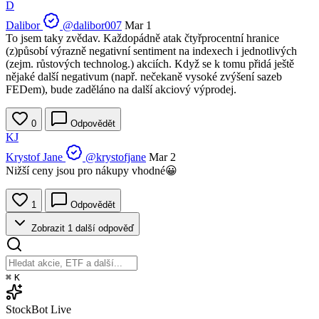
D
Dalibor
@dalibor007
Mar 1
To jsem taky zvědav. Každopádně atak čtyřprocentní hranice
(z)působí výrazně negativní sentiment na indexech i jednotlivých
(zejm. růstových technolog.) akciích. Když se k tomu přidá ještě
nějaké další negativum (např. nečekaně vysoké zvýšení sazeb
FEDem), bude zaděláno na další akciový výprodej.
0
Odpovědět
KJ
Krystof Jane
@krystofjane
Mar 2
Nižší ceny jsou pro nákupy vhodné😀
1
Odpovědět
Zobrazit 1 další odpověď
⌘
K
StockBot
Live