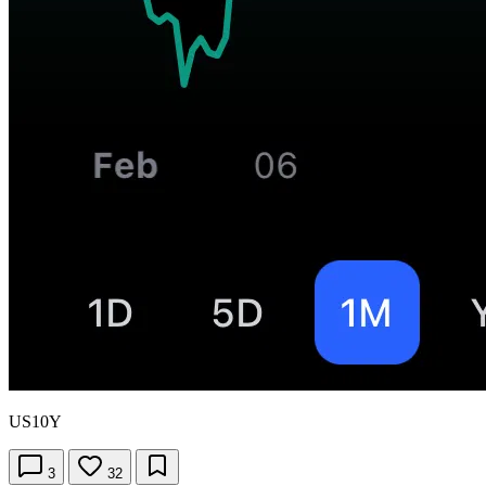
US10Y
3
32