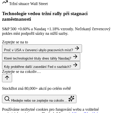
Tržní situace
Wall Street
Technologie vedou tržní rally při stagnaci
zaměstnanosti
S&P 500
+0.60%
a Nasdaq
+1.18%
vzrostly. Nečekaný červencový
pokles míst podpořil sázky na nižší sazby.
Zeptejte se na to
Proč v USA v červenci ubylo pracovních míst?
Které technologické tituly dnes táhly Nasdaq?
Kdy proběhne další zasedání Fed o sazbách?
StockBot zná 80,000+ akcií po celém světě
Hledejte nebo se zeptejte na cokoliv…
Používáme nezbytné cookies pro fungování webu a volitelné