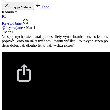
Feed
Toggle Sidebar
Komunita
KJ
Krystof Jane
@krystofjane
·
Mar 1
·
Mar 1
Ve spojených státech atakuje desetiletý výnos hranici 4%. To je letos
poprvé! Tento trh už si uvědomil realitu vyšších úrokových sazeb po
delší dobu. Jak dlouho tento tlak vydrží akcie?