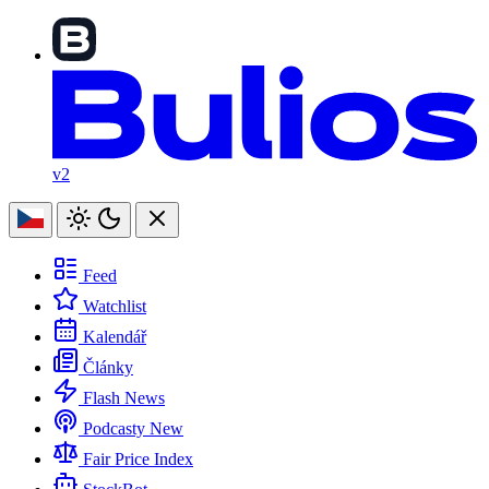
v2
Feed
Watchlist
Kalendář
Články
Flash News
Podcasty
New
Fair Price Index