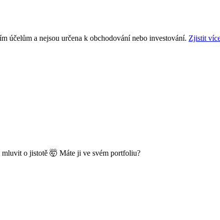
ním účelům a nejsou určena k obchodování nebo investování.
Zjistit víc
luvit o jistotě 🤯 Máte ji ve svém portfoliu?