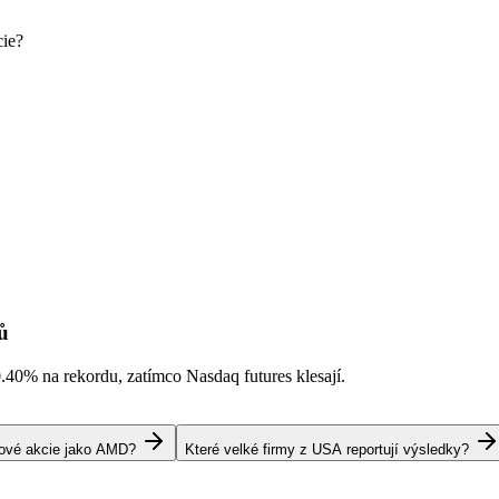
cie?
ů
0.40%
na rekordu, zatímco Nasdaq futures klesají.
pové akcie jako AMD?
Které velké firmy z USA reportují výsledky?