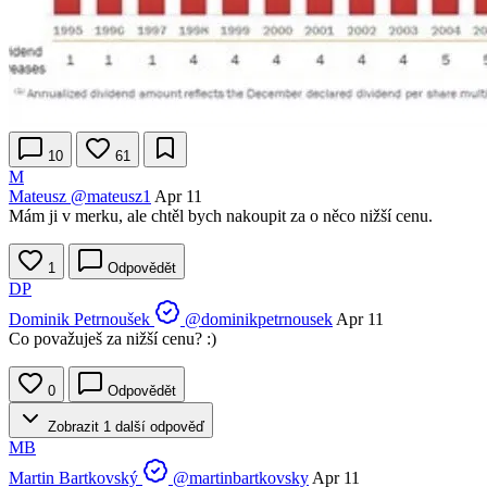
10
61
M
Mateusz
@mateusz1
Apr 11
Mám ji v merku, ale chtěl bych nakoupit za o něco nižší cenu.
1
Odpovědět
DP
Dominik Petrnoušek
@dominikpetrnousek
Apr 11
Co považuješ za nižší cenu? :)
0
Odpovědět
Zobrazit 1 další odpověď
MB
Martin Bartkovský
@martinbartkovsky
Apr 11