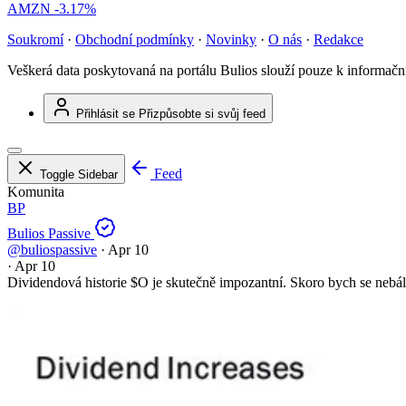
AMZN
-3.17%
Soukromí
·
Obchodní podmínky
·
Novinky
·
O nás
·
Redakce
Veškerá data poskytovaná na portálu Bulios slouží pouze k informač
Přihlásit se
Přizpůsobte si svůj feed
Feed
Toggle Sidebar
Komunita
BP
Bulios Passive
@buliospassive
·
Apr 10
·
Apr 10
Dividendová historie $O je skutečně impozantní. Skoro bych se nebál m