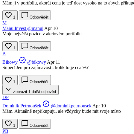
Mám ji v portfoliu, akorát cena je teď dost vysoko na to abych přikup
1
Odpovědět
M
ManulInvest
@manul
Apr 10
Moje největší pozice v akciovém portfoliu
1
Odpovědět
B
Bikowy
@bikowy
Apr 11
Super! Jen pro zajímavost - kolik to je cca %?
1
Odpovědět
Zobrazit 1 další odpověď
DP
Dominik Petrnoušek
@dominikpetrnousek
Apr 10
Mám. Aktuálně nepřikupuju, ale vždycky bude mít svoje místo
1
Odpovědět
PB