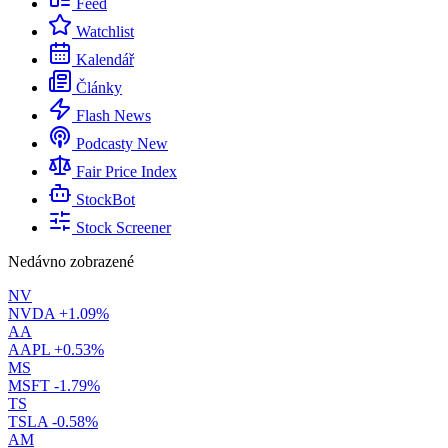
Feed
Watchlist
Kalendář
Články
Flash News
Podcasty
New
Fair Price Index
StockBot
Stock Screener
Nedávno zobrazené
NV
NVDA
+1.09%
AA
AAPL
+0.53%
MS
MSFT
-1.79%
TS
TSLA
-0.58%
AM