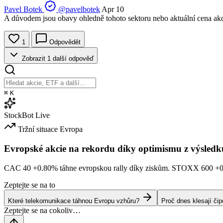
Pavel Botek
@pavelbotek
Apr 10
A důvodem jsou obavy ohledně tohoto sektoru nebo aktuální cena ak
1
Odpovědět
Zobrazit 1 další odpověď
⌘
K
StockBot
Live
Tržní situace
Evropa
Evropské akcie na rekordu díky optimismu z výsledk
CAC 40
+0.80%
táhne evropskou rally díky ziskům. STOXX 600
+
Zeptejte se na to
Které telekomunikace táhnou Evropu vzhůru?
Proč dnes klesají či